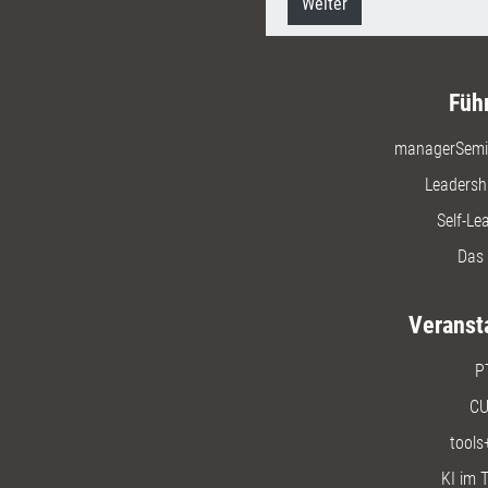
Weiter
Füh
managerSemi
Leadersh
Self-Le
Das 
Veranst
P
CU
tools
KI im T