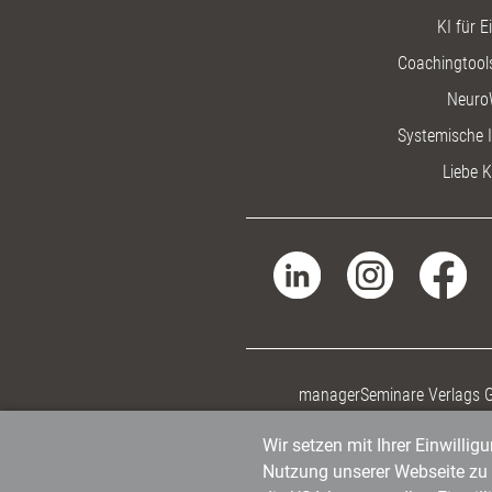
KI für E
Coachingtools
Neuro
Systemische I
Liebe K
managerSeminare Verlags
Wir setzen mit Ihrer Einwilli
Nutzung unserer Webseite zu v