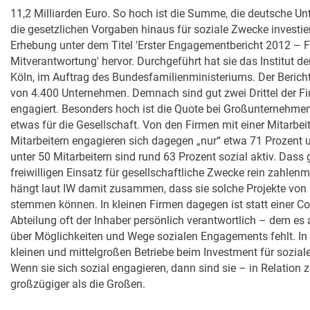
11,2 Milliarden Euro. So hoch ist die Summe, die deutsche U
die gesetzlichen Vorgaben hinaus für soziale Zwecke investie
Erhebung unter dem Titel 'Erster Engagementbericht 2012 – Fü
Mitverantwortung' hervor. Durchgeführt hat sie das Institut de
Köln, im Auftrag des Bundesfamilienministeriums. Der Berich
von 4.400 Unternehmen. Demnach sind gut zwei Drittel der Fi
engagiert. Besonders hoch ist die Quote bei Großunternehmen
etwas für die Gesellschaft. Von den Firmen mit einer Mitarbe
Mitarbeitern engagieren sich dagegen „nur“ etwa 71 Prozent 
unter 50 Mitarbeitern sind rund 63 Prozent sozial aktiv. Das
freiwilligen Einsatz für gesellschaftliche Zwecke rein zahlen
hängt laut IW damit zusammen, dass sie solche Projekte von i
stemmen können. In kleinen Firmen dagegen ist statt einer Cor
Abteilung oft der Inhaber persönlich verantwortlich – dem e
über Möglichkeiten und Wege sozialen Engagements fehlt. In e
kleinen und mittelgroßen Betriebe beim Investment für sozia
Wenn sie sich sozial engagieren, dann sind sie – in Relation 
großzügiger als die Großen.