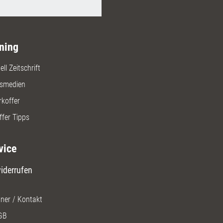
ning
ll Zeitschrift
gsmedien
rkoffer
ffer Tipps
vice
iderrufen
ner / Kontakt
GB