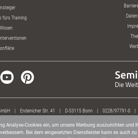
Barriere
insteiger
Daten
 fürs Training
Impr
Wissen
The
nterventionen
Wer
onflikte
 GmbH
|
Endenicher Str. 41
|
D-53115 Bonn
|
0228/97791-0
|
gung Analyse-Cookies ein, um unsere Werbung auszurichten und Ih
erbessern. Bei dem eingesetzten Dienstleister kann es auch zu 