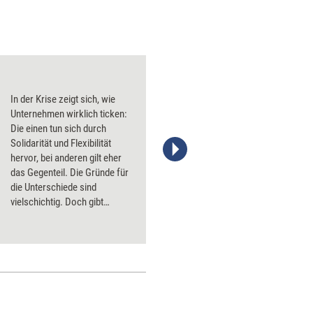
In der Krise zeigt sich, wie
Unternehmen wirklich ticken:
Die einen tun sich durch
Solidarität und Flexibilität
hervor, bei anderen gilt eher
das Gegenteil. Die Gründe für
die Unterschiede sind
vielschichtig. Doch gibt
es Faktoren, die die
Wahrscheinlichkeit erhöhen,
dass ein Unternehmen in
Krisenlagen das Beste aus sich
herausholen kann.