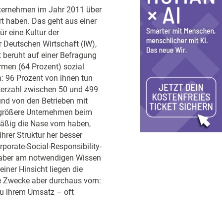
nternehmen im Jahr 2011 über
rt haben. Das geht aus einer
r eine Kultur der
r Deutschen Wirtschaft (IW),
t beruht auf einer Befragung
rmen (64 Prozent) sozial
: 96 Prozent von ihnen tun
iterzahl zwischen 50 und 499
und von den Betrieben mit
s größere Unternehmen beim
mäßig die Nase vorn haben,
hrer Struktur her besser
porate-Social-Responsibility-
s aber am notwendigen Wissen
iner Hinsicht liegen die
le Zwecke aber durchaus vorn:
zu ihrem Umsatz – oft