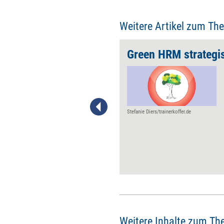
Weitere Artikel zum Th
agiler Erkenntnis
Green HRM strategi
Unternehmen durchlaufen
diverse Phasen agilen
Bewusstseins. Darin stellen
sie sich unterschiedliche
Fragen. Manchmal die
Stefanie Diers/trainerkoffer.de
richtigen, bisweilen aber auch
solche, die nur den bisherigen
Zustand einfrieren. Hier finden
Sie die Phasen im Überblick –
und können ermitteln, wo Sie
oder Ihr Unternehmen oder Ihr
Team sich gerade befinden.
Weitere Inhalte zum Th