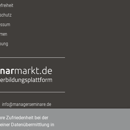
freiheit
schutz
essum
men
bung
info@managerseminare.de
re Zufriedenheit bei der
einer Datenübermittlung in