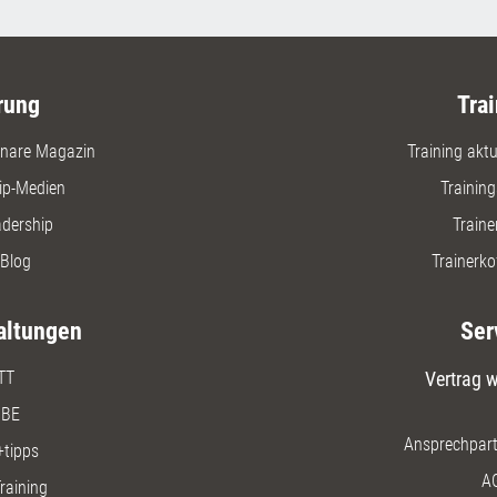
rung
Trai
nare Magazin
Training aktue
ip-Medien
Trainin
adership
Traine
Blog
Trainerko
altungen
Ser
TT
Vertrag w
BE
Ansprechpart
+tipps
A
raining