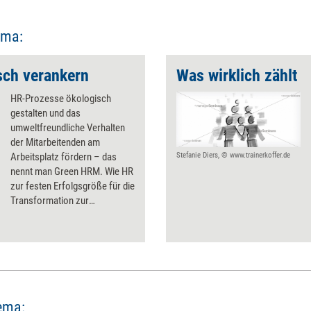
ema:
sch verankern
Was wirklich zählt
HR-Prozesse ökologisch
gestalten und das
umweltfreundliche Verhalten
der Mitarbeitenden am
Arbeitsplatz fördern – das
Stefanie Diers, © www.trainerkoffer.de
nennt man Green HRM. Wie HR
zur festen Erfolgsgröße für die
Transformation zur
umweltfreundlichen
Organisation wird.
ema: