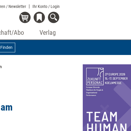
eren / Newsletter
Ihr Konto
/ Login
chaft/Abo
Verlag
Finden
n
d am