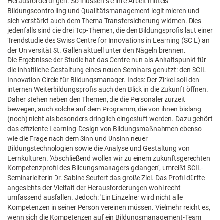
Herausforderungen. So müssen sie ihre Arbeit mittels
Bildungscontrolling und Qualitätsmanagement legitimieren und
sich verstärkt auch dem Thema Transfersicherung widmen. Dies
jedenfalls sind die drei Top-Themen, die den Bildungsprofis laut einer
Trendstudie des Swiss Centre for Innovations in Learning (SCIL) an
der Universität St. Gallen aktuell unter den Nägeln brennen.
Die Ergebnisse der Studie hat das Centre nun als Anhaltspunkt für
die inhaltliche Gestaltung eines neuen Seminars genutzt: den SCIL
Innovation Circle für Bildungsmanager. Indes: Der Zirkel soll den
internen Weiterbildungsprofis auch den Blick in die Zukunft öffnen.
Daher stehen neben den Themen, die die Personaler zurzeit
bewegen, auch solche auf dem Programm, die von ihnen bislang
(noch) nicht als besonders dringlich eingestuft werden. Dazu gehört
das effiziente Learning-Design von Bildungsmaßnahmen ebenso
wie die Frage nach dem Sinn und Unsinn neuer
Bildungstechnologien sowie die Analyse und Gestaltung von
Lernkulturen. 'Abschließend wollen wir zu einem zukunftsgerechten
Kompetenzprofil des Bildungsmanagers gelangen', umreißt SCIL-
Seminarleiterin Dr. Sabine Seufert das große Ziel. Das Profil dürfte
angesichts der Vielfalt der Herausforderungen wohl recht
umfassend ausfallen. Jedoch: 'Ein Einzelner wird nicht alle
Kompetenzen in seiner Person vereinen müssen. Vielmehr reicht es,
wenn sich die Kompetenzen auf ein Bildungsmanagement-Team