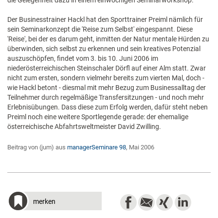
die Gelegenheit dazu in einem einwöchigen Seminarworkshop.
Der Businesstrainer Hackl hat den Sporttrainer Preiml nämlich für
sein Seminarkonzept die 'Reise zum Selbst' eingespannt. Diese
'Reise', bei der es darum geht, inmitten der Natur mentale Hürden zu
überwinden, sich selbst zu erkennen und sein kreatives Potenzial
auszuschöpfen, findet vom 3. bis 10. Juni 2006 im
niederösterreichischen Steinschaler Dörfl auf einer Alm statt. Zwar
nicht zum ersten, sondern vielmehr bereits zum vierten Mal, doch -
wie Hackl betont - diesmal mit mehr Bezug zum Businessalltag der
Teilnehmer durch regelmäßige Transfersitzungen - und noch mehr
Erlebnisübungen. Dass diese zum Erfolg werden, dafür steht neben
Preiml noch eine weitere Sportlegende gerade: der ehemalige
österreichische Abfahrtsweltmeister David Zwilling.
Beitrag von (jum) aus
managerSeminare 98
, Mai 2006
merken