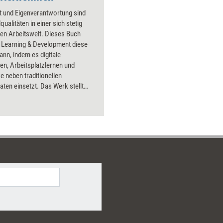
tät und Eigenverantwortung sind
qualitäten in einer sich stetig
en Arbeitswelt. Dieses Buch
e Learning & Development diese
ann, indem es digitale
n, Arbeitsplatzlernen und
 neben traditionellen
ten einsetzt. Das Werk stellt
he Ansätze wie Learning-
e-Plattformen und Big Data-
 zur Verbesserung von
egien im Unternehmen vor. Ein
er für alle, die nach zeitgemäßen
ngen in ihrem Unternehmen