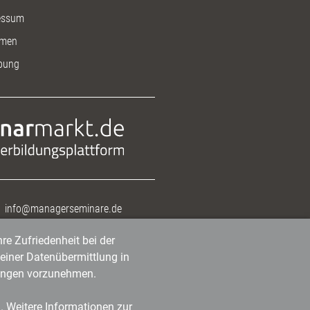
essum
men
bung
info@managerseminare.de
re Zufriedenheit bei der
einer Datenübermittlung in
tlungen vorzunehmen.
n. Weitere Informationen zur