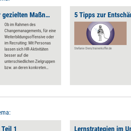
Von der Persona zur gezielten Maßnahme
Ob im Rahmen des
Changemanagements, für eine
Weiterbildungsoffensive oder
im Recruiting: Mit Personas
lassen sich HR-Aktivitäten
Stefanie Diers/trainerkoffer.de
besser auf die
unterschiedlichen Zielgruppen
bzw. an deren konkreten
Wünsche und Ängste
anpassen. Damit dies auch
funktioniert, sollten
Unternehmen einige
Grundregeln beachten.
ema:
 Teil 1
Lernstrategien im 