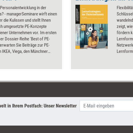
 Personalentwicklung in der
Flexibili
s? - managerSeminare wirft einen
Schlüssel
er die Kulissen und stellt Ihnen
wandelnd
ich umgesetzte PE-Konzepte
zeigt, wi
dener Unternehmen vor. Im ersten
fördern k
rer Dossier-Reihe 'Best of PE-
Lernforme
 erwarten Sie Beiträge zur PE-
Netzwerke
n IKEA, Viega, den Münchner
Lernforma
ken, Globus, BSH, Bosch und
praxisna
Experienc
Analysen
Lernstrat
Impulsgeb
Lernlösu
suchen.
elt in Ihrem Postfach: Unser Newsletter