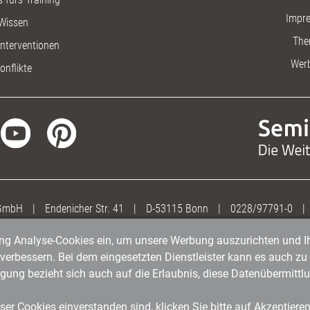
Impr
Wissen
The
nterventionen
Wer
onflikte
 GmbH
|
Endenicher Str. 41
|
D-53115 Bonn
|
0228/97791-0
|
gung Analyse-Cookies ein, um unsere Werbung auszurichten und Ih
erbessern. Bei dem eingesetzten Dienstleister kann es auch zu 
igung bezieht sich auch auf die Erlaubnis, diese Datenübermit
er Cookies einverstanden sind, klicken Sie bitte auf Akzeptiere