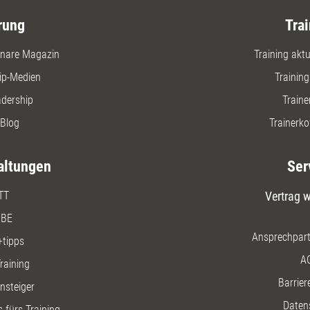
rung
Trai
nare Magazin
Training aktue
ip-Medien
Trainin
adership
Traine
Blog
Trainerko
altungen
Ser
TT
Vertrag w
BE
Ansprechpart
+tipps
A
raining
Barriere
insteiger
Daten
 fürs Training