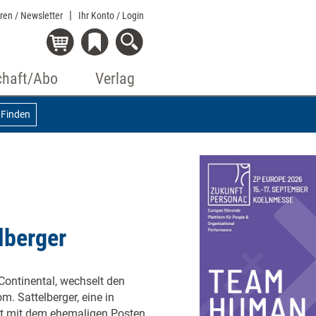
eren / Newsletter
Ihr Konto
/ Login
chaft/Abo
Verlag
Finden
lberger
Continental, wechselt den
om. Sattelberger, eine in
itt mit dem ehemaligen Posten