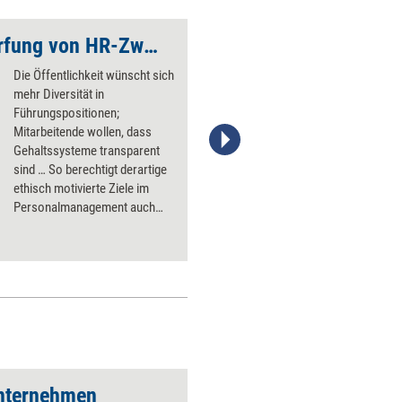
5 Tipps zur Entschärfung von HR-Zwickmühlen
So gelingt der Einst
Die Öffentlichkeit wünscht sich
mehr Diversität in
Führungspositionen;
Mitarbeitende wollen, dass
Gehaltssysteme transparent
Stefanie Diers, © www.trainerkoffer.de
sind … So berechtigt derartige
ethisch motivierte Ziele im
Personalmanagement auch
sind: Wenn HR-Units nicht
aufpassen, riskieren sie, durch
deren unreflektierte
Umsetzung andere, ebenfalls
berechtigte Ziele zu verletzen.
Fünf Tipps für einen
bewussteren Umgang mit
neuen HR-Herausforderungen.
Unternehmen