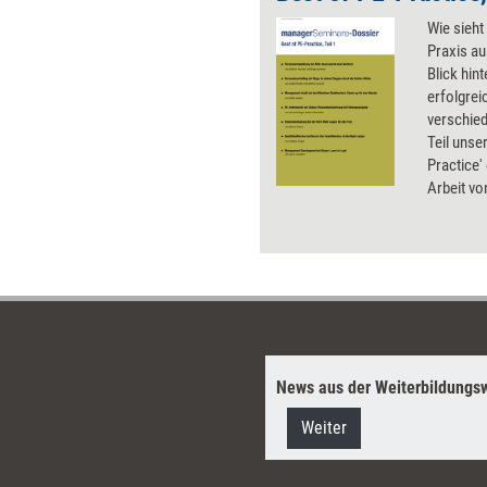
Wie sieht
Praxis au
Blick hint
erfolgre
verschie
Teil unse
Practice'
Arbeit vo
Stadtwer
Bayer.
News aus der Weiterbildungsw
Weiter