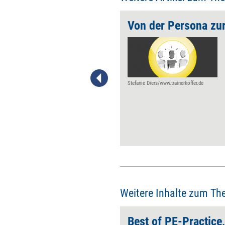
'Menschlich immer anständig, mit Wertschätzung und auf Augenhöhe.'
Der HR-Profi und
Verbandsvorsitzende Siegfried
Baumeister erzählt wie sein
Arbeitsplatz aussieht, wen er
gern einmal beraten würde und
Stefanie Diers/www.trainerkoffer.de
was ihn beim Thema Führung
am meisten aufregt.
Weitere Inhalte zum Th
Best of PE-Practice,