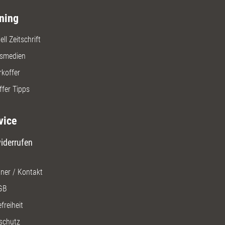
ning
ll Zeitschrift
gsmedien
rkoffer
ffer Tipps
vice
iderrufen
ner / Kontakt
GB
freiheit
schutz