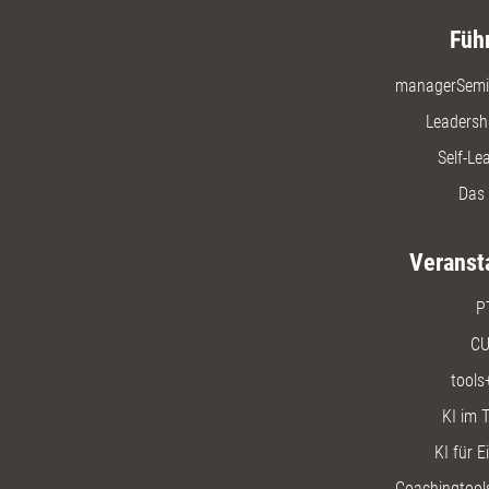
Füh
managerSemi
Leadersh
Self-Le
Das 
Veranst
P
CU
tools
KI im T
KI für E
Coachingtools