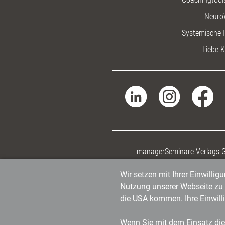
Neuro
Systemische I
Liebe K
managerSeminare Verlags
Wir setzen mit Ihrer Einwilli
Nutzung unserer Webseite zu v
die USA kommen. Ihre Einwill
Wenn Sie mit dem Einsatz dies