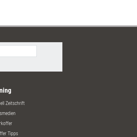
ning
ll Zeitschrift
gsmedien
rkoffer
ffer Tipps