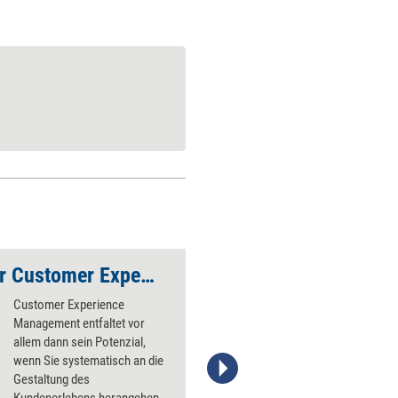
Wichtige Schritte zur Customer Experience
Kundenzentrierung 
Customer Experience
Management entfaltet vor
allem dann sein Potenzial,
wenn Sie systematisch an die
Gestaltung des
Stefanie Diers, © www.trainerkoffer.de