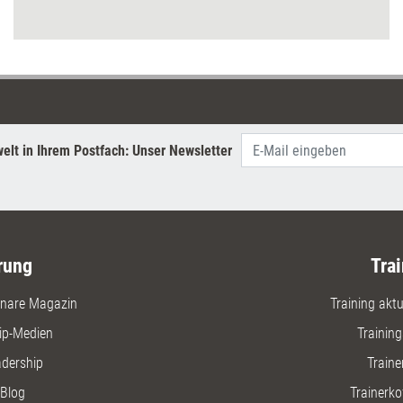
elt in Ihrem Postfach: Unser Newsletter
rung
Trai
nare Magazin
Training aktue
ip-Medien
Trainin
adership
Traine
Blog
Trainerko