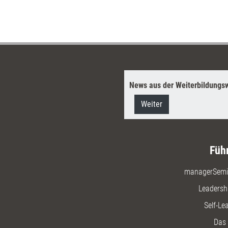
News aus der Weiterbildungsw
Weiter
Füh
managerSemi
Leadersh
Self-Le
Das 