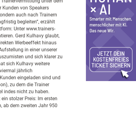
 Trainervermittlung unter dem
ehr Kunden von Speakers
sondern auch nach Trainern
ristig begleiten“, erzählt
ttform: Unter www.trainers-
tieren. Gerd Kulhavy glaubt,
direkten Werbeeffekt hinaus
ufstellung in einer unserer
auszumisten und sich klarer zu
hat sich Kulhavy weitere
viermal jährlich
) Kunden eingeladen sind und
on), zu dem die Trainer
l indes nicht zu haben.
in stolzer Preis: Im ersten
n, ab dem zweiten Jahr 950