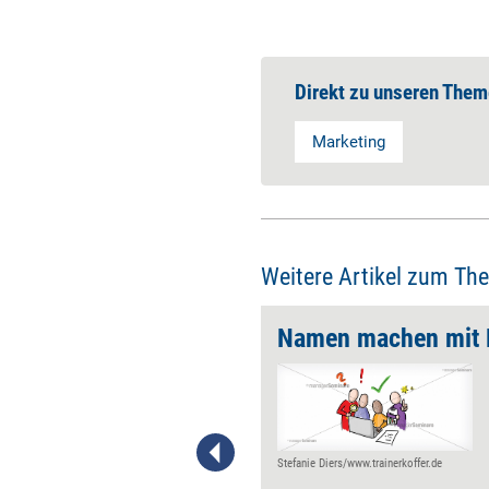
Direkt zu unseren Them
Marketing
Weitere Artikel zum Th
Namen machen mit
Dass sich Organisationen nach
außen hin besser darstellen,
als sie sind, gilt als anrüchig,
ist aber notwendig. Doch der
Grat zwischen funktionaler
Stefanie Diers/www.trainerkoffer.de