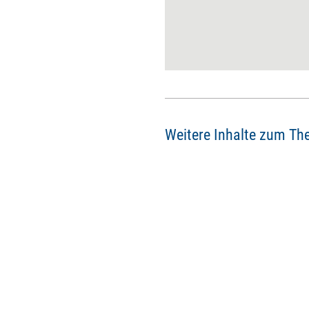
und toxischer Heuchelei ist
schmal. Deswegen lohnt es
sich, den eigenen Blick für das
Wesen organisationaler
Schönfärberei zu schärfen. Ein
kurzer Überblick über positive
und negative Effekte
überzogener
Selbstdarstellung.
Weitere Inhalte zum Th