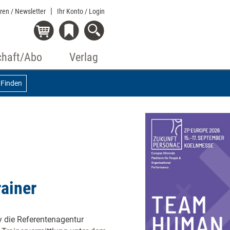
eren / Newsletter
Ihr Konto
/ Login
chaft/Abo
Verlag
Finden
rainer
y die Referentenagentur