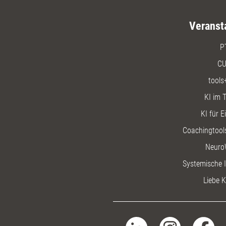
Veranst
P
CU
tools
KI im T
KI für E
Coachingtools
Neuro
Systemische I
Liebe K