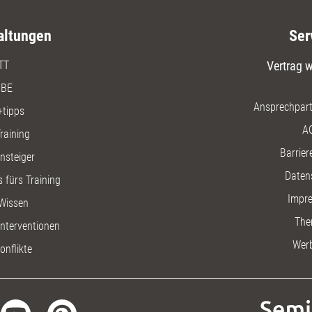
altungen
Ser
TT
Vertrag w
BE
Ansprechpart
+tipps
A
raining
Barriere
insteiger
Daten
 fürs Training
Impr
Wissen
The
nterventionen
Wer
onflikte