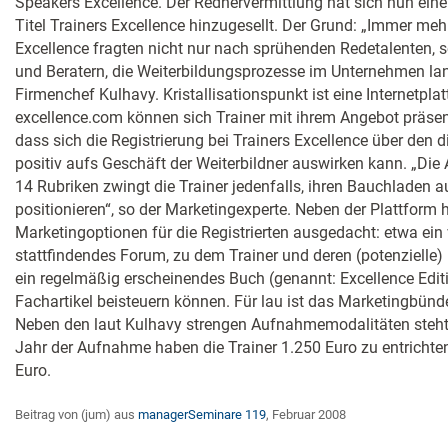
Speakers Excellence. Der Rednervermittlung hat sich nun eine
Titel Trainers Excellence hinzugesellt. Der Grund: „Immer m
Excellence fragten nicht nur nach sprühenden Redetalenten, 
und Beratern, die Weiterbildungsprozesse im Unternehmen langf
Firmenchef Kulhavy. Kristallisationspunkt ist eine Internetpla
excellence.com können sich Trainer mit ihrem Angebot präsen
dass sich die Registrierung bei Trainers Excellence über den 
positiv aufs Geschäft der Weiterbildner auswirken kann. „Die A
14 Rubriken zwingt die Trainer jedenfalls, ihren Bauchladen 
positionieren“, so der Marketingexperte. Neben der Plattform 
Marketingoptionen für die Registrierten ausgedacht: etwa ein 
stattfindendes Forum, zu dem Trainer und deren (potenzielle
ein regelmäßig erscheinendes Buch (genannt: Excellence Editi
Fachartikel beisteuern können. Für lau ist das Marketingbünde
Neben den laut Kulhavy strengen Aufnahmemodalitäten steht e
Jahr der Aufnahme haben die Trainer 1.250 Euro zu entrichte
Euro.
Beitrag von (jum) aus
managerSeminare 119
, Februar 2008