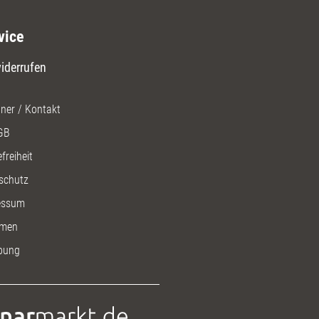
vice
iderrufen
ner / Kontakt
GB
freiheit
schutz
essum
men
bung