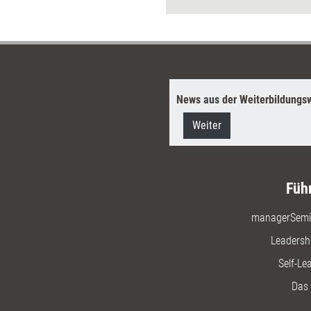
aktuellen
zusamme
News aus der Weiterbildungsw
Weiter
Füh
managerSemi
Leadersh
Self-Le
Das 