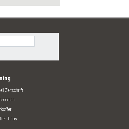
ols wirksam für Ihre
arbeit einsetzen und welche
n und Werte dabei den
ied machen. Zudem erfahren Sie,
al Leadership heute konkret
t wird und welche technischen
tzungen Ihre Führung nachhaltig
ning
ll Zeitschrift
gsmedien
rkoffer
ffer Tipps