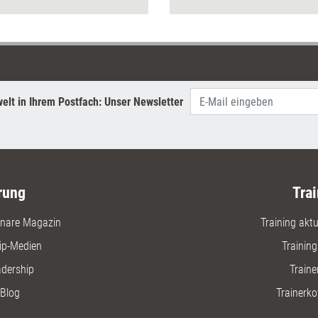
 Diskussionen und Erkenntnisse
Online-To
n.
Führungs
Haltunge
Untersch
wie Digit
umgesetz
Vorausse
elt in Ihrem Postfach: Unser Newsletter
stärken.
rung
Trai
nare Magazin
Training aktue
ip-Medien
Trainin
adership
Traine
Blog
Trainerko