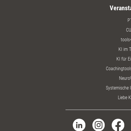
Veranst
P
CU
tools
KI im T
KI für E
Coachingtools
Neuro
Systemische I
Liebe K