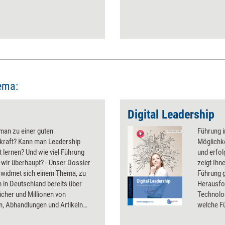
ema:
Digital Leadership
man zu einer guten
Führung i
kraft? Kann man Leadership
Möglichke
 lernen? Und wie viel Führung
und erfol
wir überhaupt? - Unser Dossier
zeigt Ihn
' widmet sich einem Thema, zu
Führung g
n in Deutschland bereits über
Herausfo
cher und Millionen von
Technolog
n, Abhandlungen und Artikeln
welche F
n sind, und fasst die wichtigsten
Leadershi