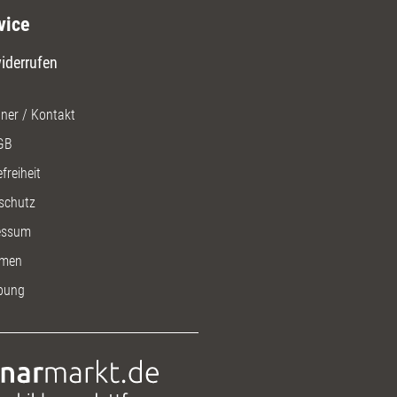
vice
iderrufen
ner / Kontakt
GB
freiheit
schutz
essum
men
bung