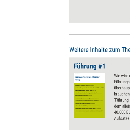
Zusammenarbeit. Was das für
Führungskräfte konkret
bedeutet.
Weitere Inhalte zum Th
Führung #1
Wie wird 
Führungs
überhaupt
brauchen 
'Führung
dem allei
40.000 Bü
Aufsätze
erschiene