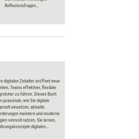
Reflexionsfragen
auseinandersetzen.
m digitalen Zeitalter eröffnet neue
iten, Teams effektiver, flexibler
greicher zu führen. Dieses Buch
en praxisnah, wie Sie digitale
ezielt einsetzen, aktuelle
rderungen meistern und moderne
ien sinnvoll nutzen. Sie lernen,
ührungskonzepte digitales
p prägen, wie Sie Medien und