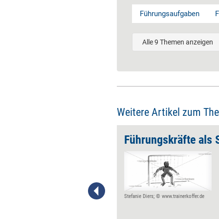
Führungsaufgaben
F
Alle 9 Themen anzeigen
Weitere Artikel zum Th
Führungskräfte als S
Wer agil führen will, verzichtet
in seinem Team auf strikte
Vorgaben und permanente
Kontrolle und fördert
stattdessen
Stefanie Diers; © www.trainerkoffer.de
Selbstorganisation,
Eigeninitiative und kreative