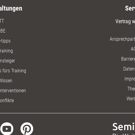
altungen
Ser
TT
Vertrag w
BE
Ansprechpart
+tipps
A
raining
Barriere
insteiger
Daten
 fürs Training
Impr
Wissen
The
nterventionen
Wer
onflikte