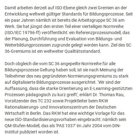
Damit arbeiten derzeit auf ISO-Ebene gleich zwei Gremien an der
Entwicklung weltweit gültiger Standards für Bildungsprozesse. Seit
ein paar Jahren nämlich ist bereits die Arbeitsgruppe SC 36 am
Werk. Sie hat jüngst den ersten Teil einer vierteiligen Normreihe
(ISO/IEC 19796-ff) veröffentlicht: ein Referenzprozessmodell, das
der Planung, Durchführung und Evaluation von Bildungs- und
Weiterbildungprozessen zugrunde gelegt werden kann. Ziel des SC
36-Gremiums ist ein weltweiter Qualitätsstandard.
Doch obgleich die vom SC 36 angepeilte Normreihe für alle
Bildungsprozesse Geltung haben soll, ist sie nach Meinung der
Teilnehmer des neu gegründeten Normierungsgremiums zu stark
auf digitalisierte Bildungsprozesse ausgerichtet. 'Wir sind der
Auffassung, dass die starke Orientierung an E-Learning-gestützten
Prozessen pädagogisch zu kurz greift', erklärt Dr. Thomas Rau,
Vorsitzender des TC 232 sowie Projektleiter beim RKW
Rationalisierungs- und Innovationszentrum der Deutschen
Wirtschaft in Berlin. Das RKW hat eine wichtige Vorlage für das
neue ISO-Standardisierungsvorhaben eingebracht: nämlich sein
QM-Stufen-Modell, das als 'PAS 1037' im Jahr 2004 vom DIN-
Institut publiziert worden ist.