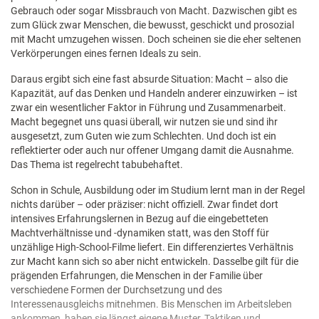
Gebrauch oder sogar Missbrauch von Macht. Dazwischen gibt es
zum Glück zwar Menschen, die bewusst, geschickt und prosozial
mit Macht umzugehen wissen. Doch scheinen sie die eher seltenen
Verkörperungen eines fernen Ideals zu sein.
Daraus ergibt sich eine fast absurde Situation: Macht – also die
Kapazität, auf das Denken und Handeln anderer einzuwirken – ist
zwar ein wesentlicher Faktor in Führung und Zusammenarbeit.
Macht begegnet uns quasi überall, wir nutzen sie und sind ihr
ausgesetzt, zum Guten wie zum Schlechten. Und doch ist ein
reflektierter oder auch nur offener Umgang damit die Ausnahme.
Das Thema ist regelrecht tabubehaftet.
Schon in Schule, Ausbildung oder im Studium lernt man in der Regel
nichts darüber – oder präziser: nicht offiziell. Zwar findet dort
intensives Erfahrungslernen in Bezug auf die eingebetteten
Machtverhältnisse und -dynamiken statt, was den Stoff für
unzählige High-School-Filme liefert. Ein differenziertes Verhältnis
zur Macht kann sich so aber nicht entwickeln. Dasselbe gilt für die
prägenden Erfahrungen, die Menschen in der Familie über
verschiedene Formen der Durchsetzung und des
Interessenausgleichs mitnehmen. Bis Menschen im Arbeitsleben
ankommen, haben sie längst eigene Muster, Taktiken und