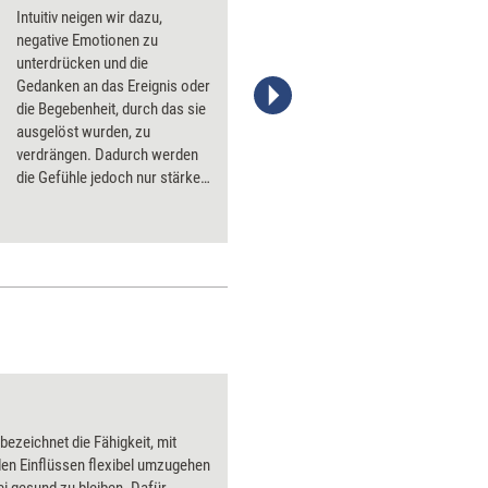
Intuitiv neigen wir dazu,
negative Emotionen zu
unterdrücken und die
Gedanken an das Ereignis oder
die Begebenheit, durch das sie
Stefanie Diers/trainerkoffer.de
ausgelöst wurden, zu
verdrängen. Dadurch werden
die Gefühle jedoch nur stärker.
Fünf Möglichkeiten, besser mit
ihnen umzugehen.
 bezeichnet die Fähigkeit, mit
en Einflüssen flexibel umzugehen
i gesund zu bleiben. Dafür