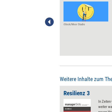
Viele Führungskräfte fühlen
sich erschöpft. Das hat nicht
nur mit äußeren
Anforderungen und
Umständen zu tun, sondern
iStock/Moor Studio
auch und vor allem mit ihrem
(Führungs-)Verhalten, ihren
Einstellungen und ihrem
inneren Erleben. Heißt: Sie
haben es zum wesentlichen
Teil selbst in der Hand, der
Erschöpfung
entgegenzuwirken. Vier
Ansatzpunkte.
Weitere Inhalte zum Th
Resilienz 3
In Zeiten
weiter w
neuen Her