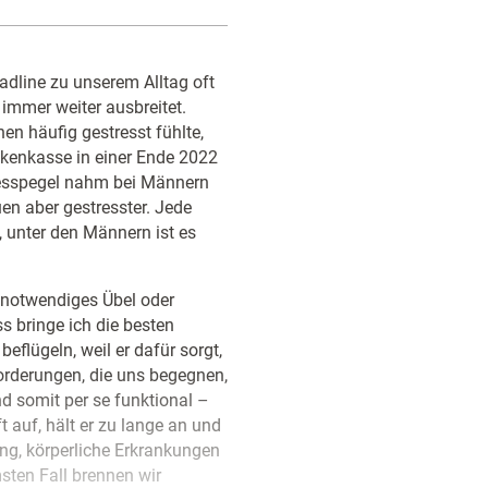
eadline zu unserem Alltag oft
 immer weiter ausbreitet.
n häufig gestresst fühlte,
ankenkasse in einer Ende 2022
tresspegel nahm bei Männern
en aber gestresster. Jede
, unter den Männern ist es
ls notwendiges Übel oder
 bringe ich die besten
eflügeln, weil er dafür sorgt,
forderungen, die uns begegnen,
d somit per se funktional –
t auf, hält er zu lange an und
ung, körperliche Erkrankungen
sten Fall brennen wir