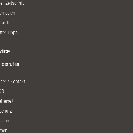
ll Zeitschrift
gsmedien
rkoffer
ffer Tipps
vice
iderrufen
ner / Kontakt
GB
freiheit
schutz
essum
men