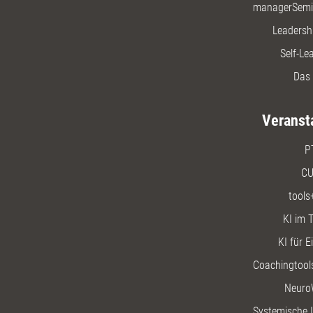
managerSemi
Leadersh
Self-Le
Das 
Veranst
P
CU
tools
KI im T
KI für E
Coachingtools
Neuro
Systemische I