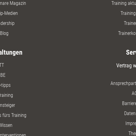
nare Magazin
Training aktue
ip-Medien
Trainin
adership
Traine
Blog
Trainerko
altungen
Ser
TT
Vertrag w
BE
Ansprechpart
+tipps
A
raining
Barriere
insteiger
Daten
 fürs Training
Impr
Wissen
The
nterventionen