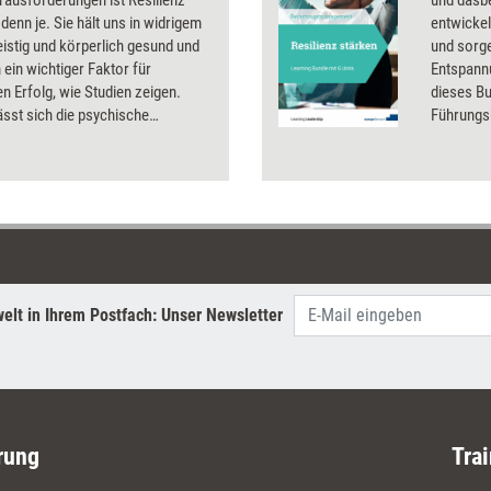
 denn je. Sie hält uns in widrigem
entwickel
istig und körperlich gesund und
und sorg
 ein wichtiger Faktor für
Entspann
en Erfolg, wie Studien zeigen.
dieses Bu
ässt sich die psychische
Führungsk
ndskraft nicht nur im Rahmen von
diesen K
 und Coachings, sondern auch in
ie oder gemeinsam im Team.
Tools und Methoden, die sich
zen lassen.
elt in Ihrem Postfach: Unser Newsletter
rung
Trai