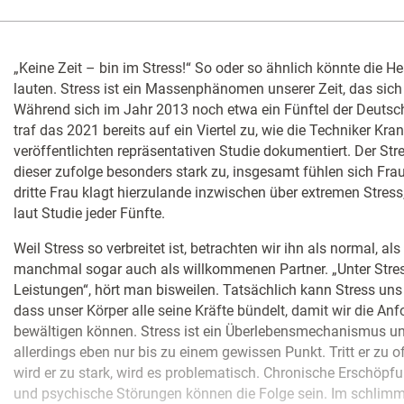
„Keine Zeit – bin im Stress!“ So oder so ähnlich könnte die H
lauten. Stress ist ein Massenphänomen unserer Zeit, das sich
Während sich im Jahr 2013 noch etwa ein Fünftel der Deutsche
traf das 2021 bereits auf ein Viertel zu, wie die Techniker Kr
veröffentlichten repräsentativen Studie dokumentiert. Der S
dieser zufolge besonders stark zu, insgesamt fühlen sich Frau
dritte Frau klagt hierzulande inzwischen über extremen Stress
laut Studie jeder Fünfte.
Weil Stress so verbreitet ist, betrachten wir ihn als normal, a
manchmal sogar auch als willkommenen Partner. „Unter Stress
Leistungen“, hört man bisweilen. Tatsächlich kann Stress uns b
dass unser Körper alle seine Kräfte bündelt, damit wir die An
bewältigen können. Stress ist ein Überlebensmechanismus un
allerdings eben nur bis zu einem gewissen Punkt. Tritt er zu of
wird er zu stark, wird es problematisch. Chronische Erschöpf
und psychische Störungen können die Folge sein. Im schlimm