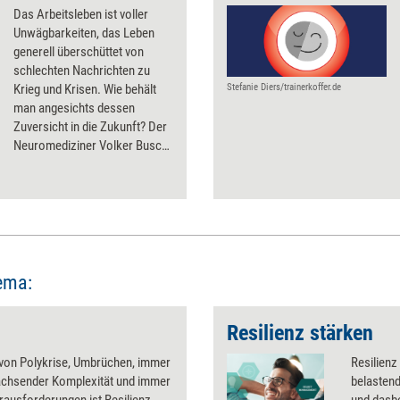
Das Arbeitsleben ist voller
Unwägbarkeiten, das Leben
generell überschüttet von
schlechten Nachrichten zu
Krieg und Krisen. Wie behält
Stefanie Diers/trainerkoffer.de
man angesichts dessen
Zuversicht in die Zukunft? Der
Neuromediziner Volker Busch
kennt unser Gehirn und weiß
daher die Antworten.
ema:
Resilienz stärken
 von Polykrise, Umbrüchen, immer
Resilienz
achsender Komplexität und immer
belastend
ausforderungen ist Resilienz
und dasbe