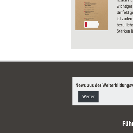
wichtiger
Umfeld ge
ist zudem
beruflich
Stärken l
Widersta
Trainings
Eigenreg
Modelle, 
dafür nut
News aus der Weiterbildungsw
Weiter
Füh