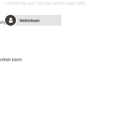
vollständig aus, bis gar nichts mehr geht.
Weiterlesen
ung“ stärken
irken kann