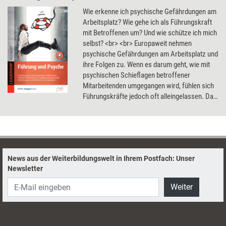
Wie erkenne ich psychische Gefährdungen am
Arbeitsplatz? Wie gehe ich als Führungskraft
mit Betroffenen um? Und wie schütze ich mich
selbst? <br> <br> Europaweit nehmen
psychische Gefährdungen am Arbeitsplatz und
ihre Folgen zu. Wenn es darum geht, wie mit
psychischen Schieflagen betroffener
Mitarbeitenden umgegangen wird, fühlen sich
Führungskräfte jedoch oft alleingelassen. Das
kann auch für die Gesundheit der
Führungskräfte selbst Folgen haben. Dieses
Buch beantwortet Ihre Fragen und unterstützt
Sie bei der Umsetzung in den Berufsalltag.
Inklusive 37 digitaler Handouts, um die Inhalte
News aus der Weiterbildungswelt in Ihrem Postfach: Unser
nah am eigenen Arbeitsalltag zu vertiefen.
Newsletter
Weiter