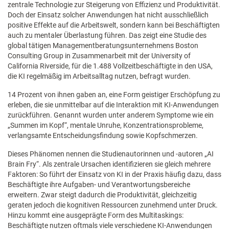
zentrale Technologie zur Steigerung von Effizienz und Produktivität.
Doch der Einsatz solcher Anwendungen hat nicht ausschließlich
positive Effekte auf die Arbeitswelt, sondern kann bei Beschäftigten
auch zu mentaler Überlastung führen. Das zeigt eine Studie des
global tätigen Managementberatungsunternehmens Boston
Consulting Group in Zusammenarbeit mit der University of
California Riverside, für die 1.488 Vollzeitbeschäftigte in den USA,
die KI regelmäßig im Arbeitsalltag nutzen, befragt wurden.
14 Prozent von ihnen gaben an, eine Form geistiger Erschöpfung zu
erleben, die sie unmittelbar auf die Interaktion mit KI-Anwendungen
zurückführen. Genannt wurden unter anderem Symptome wie ein
„Summen im Kopf“, mentale Unruhe, Konzentrationsprobleme,
verlangsamte Entscheidungsfindung sowie Kopfschmerzen.
Dieses Phänomen nennen die Studienautorinnen und -autoren „AI
Brain Fry“. Als zentrale Ursachen identifizieren sie gleich mehrere
Faktoren: So führt der Einsatz von KI in der Praxis häufig dazu, dass
Beschäftigte ihre Aufgaben- und Verantwortungsbereiche
erweitern. Zwar steigt dadurch die Produktivität, gleichzeitig
geraten jedoch die kognitiven Ressourcen zunehmend unter Druck.
Hinzu kommt eine ausgeprägte Form des Multitaskings:
Beschäftigte nutzen oftmals viele verschiedene KI-Anwendungen