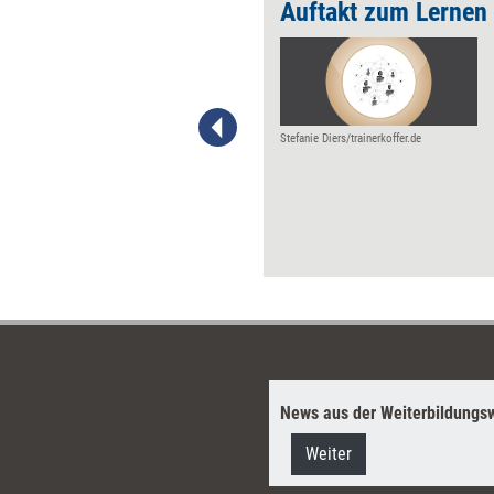
erden
Auftakt zum Lernen
Gesellschaftliche Probleme
lassen sich – wie alle
komplexen
Herausforderungen – nur im
Schulterschluss mit anderen
Stefanie Diers/trainerkoffer.de
lösen. Eine Systematik dafür
bietet die „Methode des
Gemeinsamen Wirkens“
(„Collective Impact“), die auf
fünf Kernprinzipien und einem
systematischen Startkonzept
beruht.
News aus der Weiterbildungsw
Weiter