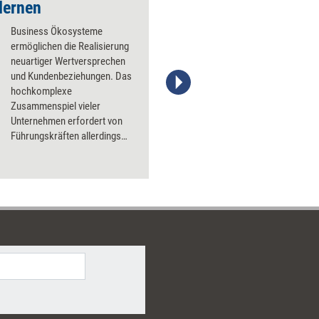
lernen
Die 10 Gebote des ­
Business Ökosysteme
ermöglichen die Realisierung
neuartiger Wertversprechen
und Kundenbeziehungen. Das
hochkomplexe
Stefanie Diers, © www.trainerkoffer.de
Zusammenspiel vieler
Unternehmen erfordert von
Führungskräften allerdings
auch ein Umdenken. Acht
Mindshifts für eine
Denkhaltung in Ökosystemen
der Geschäftswelt.