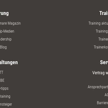
rung
Trai
nare Magazin
Training aktue
ip-Medien
Trainin
adership
Traine
Blog
Trainerko
altungen
Ser
TT
Vertrag w
BE
Ansprechpart
+tipps
A
raining
Barriere
insteiger