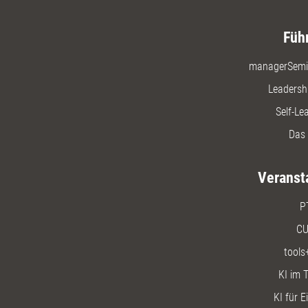
Füh
managerSemi
Leadersh
Self-Le
Das 
Veranst
P
CU
tools
KI im T
KI für E