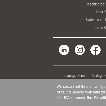
Coachingtools
Neuro
Systemische I
Liebe K
managerSeminare Verlags
Wir setzen mit Ihrer Einwilli
Nutzung unserer Webseite zu v
die USA kommen. Ihre Einwill