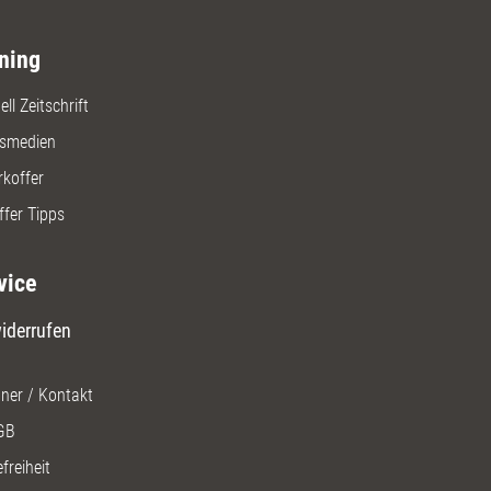
ning
ll Zeitschrift
gsmedien
rkoffer
ffer Tipps
vice
iderrufen
ner / Kontakt
GB
freiheit