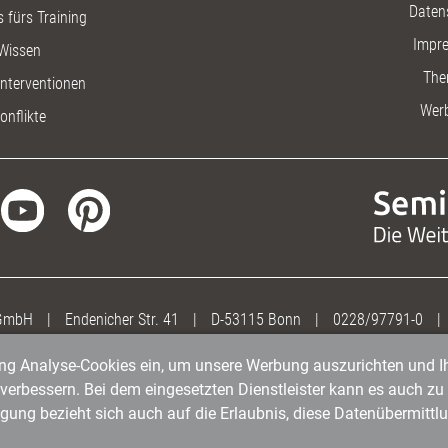
Daten
 fürs Training
Impr
Wissen
The
nterventionen
Wer
onflikte
 GmbH
|
Endenicher Str. 41
|
D-53115 Bonn
|
0228/97791-0
|
gung Analyse-Cookies ein, um unsere Werbung auszurichten und Ih
erbessern. Bei dem eingesetzten Dienstleister kann es auch zu 
igung bezieht sich auch auf die Erlaubnis, diese Datenübermit