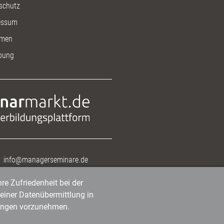
schutz
essum
men
bung
info@managerseminare.de
re Zufriedenheit bei der
einer Datenübermittlung in
tlungen vorzunehmen.