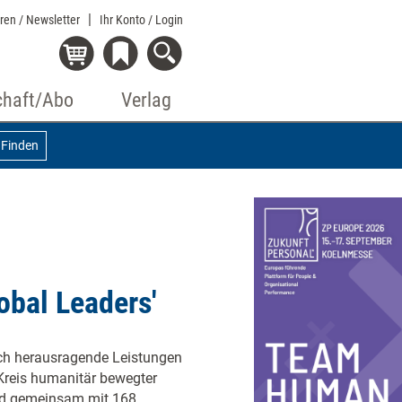
eren / Newsletter
Ihr Konto
/ Login
chaft/Abo
Verlag
Finden
obal Leaders'
urch herausragende Leistungen
 Kreis humanitär bewegter
und gemeinsam mit 168