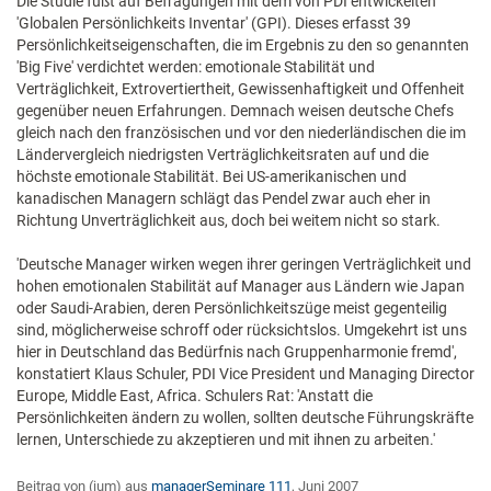
Die Studie fußt auf Befragungen mit dem von PDI entwickelten
'Globalen Persönlichkeits Inventar' (GPI). Dieses erfasst 39
Persönlichkeitseigenschaften, die im Ergebnis zu den so genannten
'Big Five' verdichtet werden: emotionale Stabilität und
Verträglichkeit, Extrovertiertheit, Gewissenhaftigkeit und Offenheit
gegenüber neuen Erfahrungen. Demnach weisen deutsche Chefs
gleich nach den französischen und vor den niederländischen die im
Ländervergleich niedrigsten Verträglichkeitsraten auf und die
höchste emotionale Stabilität. Bei US-amerikanischen und
kanadischen Managern schlägt das Pendel zwar auch eher in
Richtung Unverträglichkeit aus, doch bei weitem nicht so stark.
'Deutsche Manager wirken wegen ihrer geringen Verträglichkeit und
hohen emotionalen Stabilität auf Manager aus Ländern wie Japan
oder Saudi-Arabien, deren Persönlichkeitszüge meist gegenteilig
sind, möglicherweise schroff oder rücksichtslos. Umgekehrt ist uns
hier in Deutschland das Bedürfnis nach Gruppenharmonie fremd',
konstatiert Klaus Schuler, PDI Vice President und Managing Director
Europe, Middle East, Africa. Schulers Rat: 'Anstatt die
Persönlichkeiten ändern zu wollen, sollten deutsche Führungskräfte
lernen, Unterschiede zu akzeptieren und mit ihnen zu arbeiten.'
Beitrag von (jum) aus
managerSeminare 111
, Juni 2007