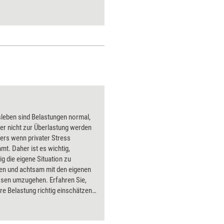
postbürokratischen
Organisationsformen.
leben sind Belastungen normal,
er nicht zur Überlastung werden
ers wenn privater Stress
t. Daher ist es wichtig,
g die eigene Situation zu
ren und achtsam mit den eigenen
ssen umzugehen. Erfahren Sie,
hre Belastung richtig einschätzen,
en im Job analysieren,
spitzen bewältigen,
astung vermeiden und sich