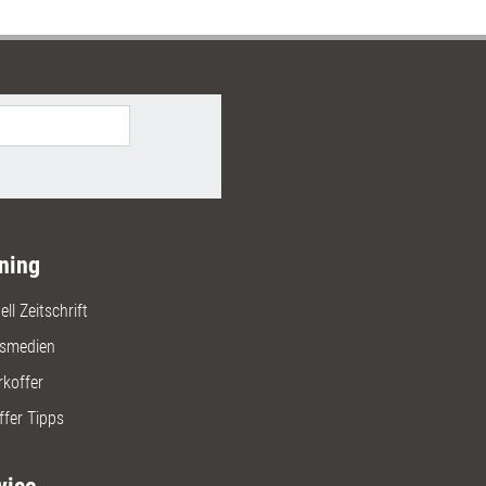
vor Burnout schützen. Die sechs
rnmodule dieses Bundles
tzen Führungskräfte und
ieder dabei, diesen
zbereich auszubauen.
ning
ll Zeitschrift
gsmedien
rkoffer
ffer Tipps