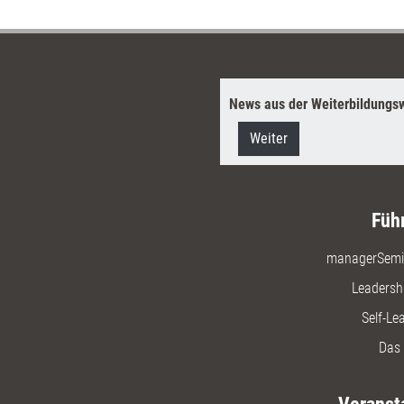
Hinweise,
Kleinen ge
News aus der Weiterbildungsw
Weiter
Füh
managerSemi
Leadersh
Self-Le
Das 