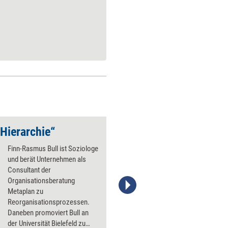
­Hierarchie“
Pragmatisch ­agilisi
Finn-Rasmus Bull ist Soziologe
und berät Unternehmen als
Consultant der
Organisationsberatung
Metaplan zu
Stefanie Diers; © www.trainerkoffer.de
Reorganisationsprozessen.
Daneben promoviert Bull an
der Universität Bielefeld zu