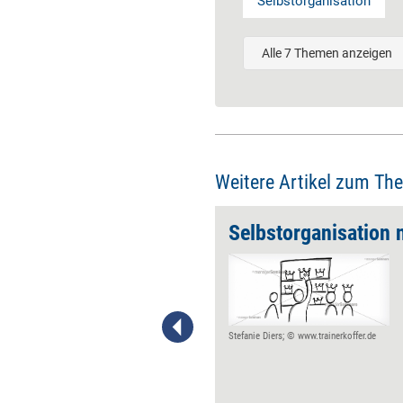
Selbstorganisation
Alle 7 Themen anzeigen
Weitere Artikel zum Th
rlust
Machtverlust fühlt sich
zumeist an wie ein Schlag ins
Gesicht. Ein wirkliches Mittel
gegen das unangenehme
Gefühl gibt es nicht. Folgende
Stefanie Diers; © www.trainerkoffer.de
Schritte können jedoch die
Auseinandersetzung mit
beruflichen Umbrüchen