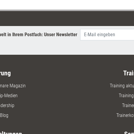
 wie Agilität im Großen wie im
wirksam 
lingt.
Selbstle
unterstü
Teammitgl
Kompeten
elt in Ihrem Postfach: Unser Newsletter
rung
Trai
nare Magazin
Training aktue
ip-Medien
Trainin
adership
Traine
Blog
Trainerko