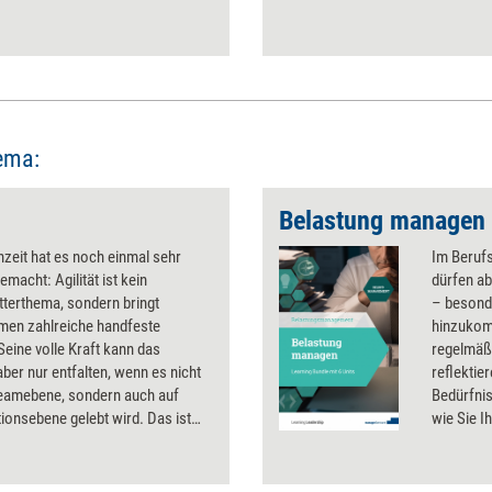
ema:
Belastung managen
nzeit hat es noch einmal sehr
Im Berufs
emacht: Agilität ist kein
dürfen ab
terthema, sondern bringt
– besond
men zahlreiche handfeste
hinzukomm
 Seine volle Kraft kann das
regelmäßi
ber nur entfalten, wenn es nicht
reflektie
Teamebene, sondern auch auf
Bedürfni
ionsebene gelebt wird. Das ist
wie Sie I
voll – und erfordert es, Agilität
Belastung
nd teils auch umzudenken.
Leistungs
und Impulse dazu sowie konkrete
Dauerbel