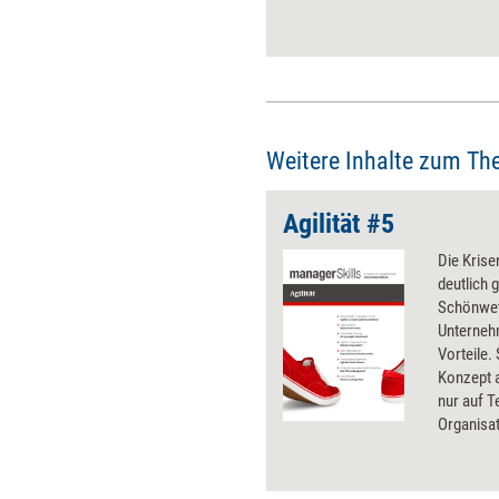
erleichtern.
Weitere Inhalte zum Th
Agilität #5
Die Krise
deutlich g
Schönwet
Unterneh
Vorteile.
Konzept a
nur auf 
Organisat
anspruchs
weiter- u
Ansätze 