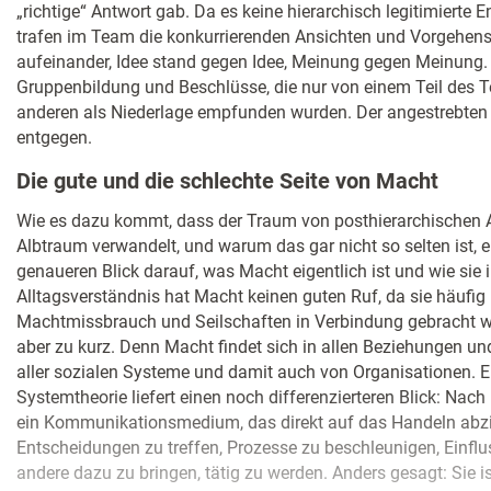
„richtige“ Antwort gab. Da es keine hierarchisch legitimiert
trafen im Team die konkurrierenden Ansichten und Vorgehens
aufeinander, Idee stand gegen Idee, Meinung gegen Meinung. 
Gruppenbildung und Beschlüsse, die nur von einem Teil des
anderen als Niederlage empfunden wurden. Der angestrebten A
entgegen.
Die gute und die schlechte Seite von Macht
Wie es dazu kommt, dass der Traum von posthierarchischen Ar
Albtraum verwandelt, und warum das gar nicht so selten ist, e
genaueren Blick darauf, was Macht eigentlich ist und wie sie 
Alltagsverständnis hat Macht keinen guten Ruf, da sie häufig 
Machtmissbrauch und Seilschaften in Verbindung gebracht wir
aber zu kurz. Denn Macht findet sich in allen Beziehungen und 
aller sozialen Systeme und damit auch von Organisationen. Ei
Systemtheorie liefert einen noch differenzierteren Blick: Na
ein Kommunikationsmedium, das direkt auf das Handeln abzie
Entscheidungen zu treffen, Prozesse zu beschleunigen, Einfl
andere dazu zu bringen, tätig zu werden. Anders gesagt: Sie is