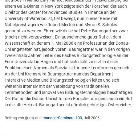
Methods in Numerical Finance'. Anlässlich der Preisverleihung bei
einem Gala-Dinner in New York zeigte sich der Forscher, der auch
Direktor des Center for Advanced Studies in Finance an der
University of Waterloo ist, tief bewegt, nun in einer Reihe mit
Nobelpreisträgern wie Robert Merton und Myron S. Scholes
genannt zu werden. Ehren wie diese hat Peter Baumgartner zwar
(noch) nicht vorzuweisen. Ein ausnehmend guter Ruf eilt dem
Wissenschaftler, der am 1. Mai 2006 eine Professur an der Donau-
Uni angetreten hat, jedoch voran. Baumgartner war in den vorigen
zweieinhalb Jahren Leiter des Faches Bildungstechnologie an der
Fern-Universität in Hagen und hat sich nicht zuletzt in dieser
Funktion einen Namen als Spezialist für neue Lernformen gemacht.
An der Uni Krems wird Baumgartner nun das Department
'Interaktive Medien und Bildungstechnologien' leiten und sich
weiterhin intensiv mit der Verbindung von traditionellen
Lernmethoden und innovativen Bildungstechnologien beschäftigen.
Der Ruf an die Donau-Uni ist für den Forscher übrigens auch ein Ruf
in die alte Heimat: Baumgartner ist nämlich gebürtiger Österreicher.
Beitrag von (jum) aus
managerSeminare 100
, Juli 2006