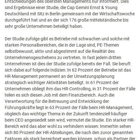
Entscheidungen des obersten Managements nur informiert. Dies
sind Ergebnisse einer Studie, die Cap Gemini Ernst & Young
Deutschland mit Sitz in Berlin gemeinsam mit der Wirtschaftswoche
durchgeführt hat und an der sich 176 große mittelständische bis
sehr große Unternehmen beteiligt haben.
Der Studie zufolge gibt es Betriebe mit schwachen und solche mit
starken Personalbereichen, die in der Lage sind, PE-Themen
selbstbewusst, aktiv und abgestimmt auf die Realität des
Unternehmensgeschehens zu vertreten. In fast jedem dritten
Unternehmen ist dies der Studie zufolge bereits der Fall. Sie beruft
sich dabei auf folgende Indizien: In 62 Prozent der Betriebe ist das
HR-Management permanent an der Umsetzungsplanung
strategisch wichtiger Aktivitäten beteiligt. In 61 Prozent der
Unternehmen obliegt ihm das HR-Controlling, in 31 Prozent der Fälle
teilen es sich diesen Job mit dem Finanzbereich. Auch die
Verantwortung für die Betreuung und Entwicklung der
Führungskräfte liegt in 63 Prozent der Fälle beim HR-Management,
obgleich das wichtige Thema in der Zukunft tendenziell häufiger
beim CEO angesiedelt sein wird, vermutet die Studie. Ein starker HR-
Bereich wird das aber wohl zu verhindern wissen: Immerhin sehen
sich 80 Prozent der HR-Abteilungen, die nach den zuvor genannten
Faktoren als stark bezeichnet werden können, schon als Partner der