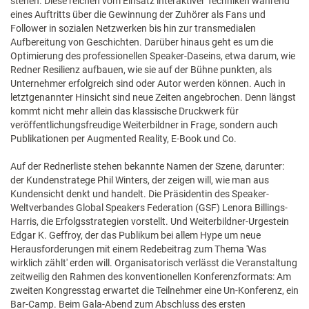
stehen. Diese reichen vom Einsatz interaktiver Techniken während
eines Auftritts über die Gewinnung der Zuhörer als Fans und
Follower in sozialen Netzwerken bis hin zur transmedialen
Aufbereitung von Geschichten. Darüber hinaus geht es um die
Optimierung des professionellen Speaker-Daseins, etwa darum, wie
Redner Resilienz aufbauen, wie sie auf der Bühne punkten, als
Unternehmer erfolgreich sind oder Autor werden können. Auch in
letztgenannter Hinsicht sind neue Zeiten angebrochen. Denn längst
kommt nicht mehr allein das klassische Druckwerk für
veröffentlichungsfreudige Weiterbildner in Frage, sondern auch
Publikationen per Augmented Reality, E-Book und Co.
Auf der Rednerliste stehen bekannte Namen der Szene, darunter:
der Kundenstratege Phil Winters, der zeigen will, wie man aus
Kundensicht denkt und handelt. Die Präsidentin des Speaker-
Weltverbandes Global Speakers Federation (GSF) Lenora Billings-
Harris, die Erfolgsstrategien vorstellt. Und Weiterbildner-Urgestein
Edgar K. Geffroy, der das Publikum bei allem Hype um neue
Herausforderungen mit einem Redebeitrag zum Thema 'Was
wirklich zählt' erden will. Organisatorisch verlässt die Veranstaltung
zeitweilig den Rahmen des konventionellen Konferenzformats: Am
zweiten Kongresstag erwartet die Teilnehmer eine Un-Konferenz, ein
Bar-Camp. Beim Gala-Abend zum Abschluss des ersten