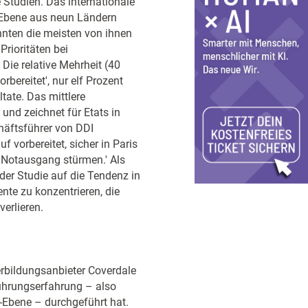
Studien. Das internationale
 Ebene aus neun Ländern
nnten die meisten von ihnen
rioritäten bei
Die relative Mehrheit (40
rbereitet', nur elf Prozent
ltate. Das mittlere
nd zeichnet für Etats in
chäftsführer von DDI
f vorbereitet, sicher in Paris
 Notausgang stürmen.' Als
er Studie auf die Tendenz in
ente zu konzentrieren, die
erlieren.
erbildungsanbieter Coverdale
ührungserfahrung – also
-Ebene – durchgeführt hat.