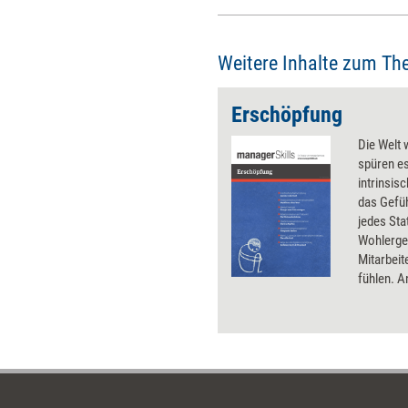
Weitere Inhalte zum Th
Erschöpfung
Die Welt 
spüren es
intrinsis
das Gefüh
jedes Sta
Wohlergeh
Mitarbeit
fühlen. A
helfen, z
organisat
drehen l
entgegen