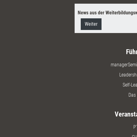
News aus der Weiterbildungsw
Weiter
Füh
managerSemi
Leadersh
Self-Le
Das 
Veranst
P