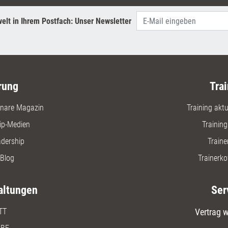
Teammitgl
Kompeten
elt in Ihrem Postfach: Unser Newsletter
rung
Trai
nare Magazin
Training aktue
ip-Medien
Trainin
adership
Traine
Blog
Trainerko
altungen
Ser
TT
Vertrag w