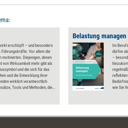
ema:
Belastung managen
wirkt erschöpft – und besonders
Im Berufs
 Führungskräfte. Vor allem die
dürfen ab
ch motivierten. Diejenigen, denen
– besond
l von Wirksamkeit mehr gibt als
hinzukomm
tussymbol und die sich für das
regelmäßi
en und die Entwicklung ihrer
reflektie
enden wirklich verantwortlich
Bedürfni
nsätze, Tools und Methoden, die
wie Sie I
urück in die Kraft zu finden, sowie
Belastung
ionale Schrauben, an denen sich
Leistungs
ässt, um Erschöpfung
Dauerbel
zuwirken.
wirksam 
Selbstle
unterstü