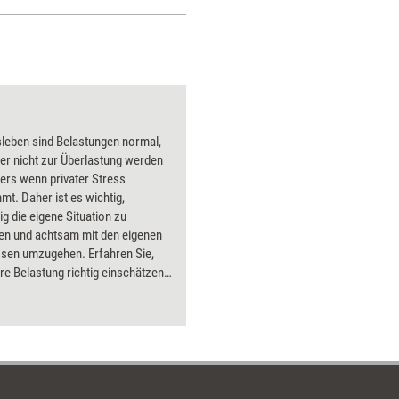
Erschöpfung
entgegenzuwirken. Vier
Ansatzpunkte.
leben sind Belastungen normal,
er nicht zur Überlastung werden
ers wenn privater Stress
t. Daher ist es wichtig,
g die eigene Situation zu
ren und achtsam mit den eigenen
ssen umzugehen. Erfahren Sie,
hre Belastung richtig einschätzen,
en im Job analysieren,
spitzen bewältigen,
astung vermeiden und sich
vor Burnout schützen. Die sechs
rnmodule dieses Bundles
tzen Führungskräfte und