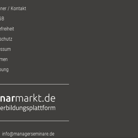
ner / Kontakt
GB
freiheit
schutz
essum
men
bung
info@managerseminare.de