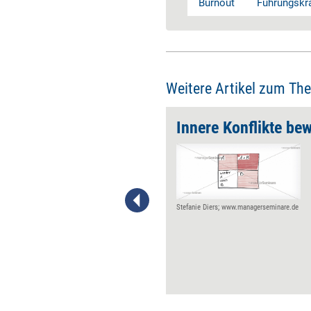
Burnout
Führungskra
Weitere Artikel zum Th
overy-Liste
Innere Konflikte bew
Regeneration ist kein Luxus,
sondern eine gesundheitliche
Notwendigkeit – insbesondere
für Menschen in
verantwortungsvollen
Stefanie Diers; www.managerseminare.de
Positionen. Eine Recovery-
Liste ist ein einfaches, aber
wirksames Instrument, um
persönliche Kraftquellen sicht-
und verfügbar zu machen.