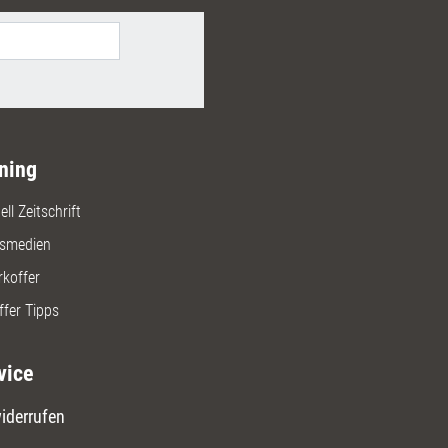
ieder dabei, diesen
zbereich auszubauen.
ning
ll Zeitschrift
gsmedien
rkoffer
ffer Tipps
vice
iderrufen