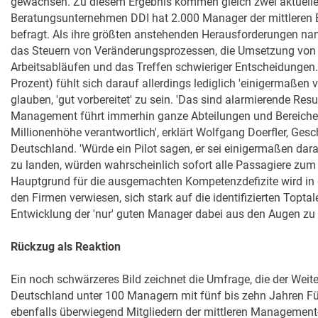
gewachsen. Zu diesem Ergebnis kommen gleich zwei aktuelle 
Beratungsunternehmen DDI hat 2.000 Manager der mittleren
befragt. Als ihre größten anstehenden Herausforderungen na
das Steuern von Veränderungsprozessen, die Umsetzung von P
Arbeitsabläufen und das Treffen schwieriger Entscheidungen. 
Prozent) fühlt sich darauf allerdings lediglich 'einigermaßen vo
glauben, 'gut vorbereitet' zu sein. 'Das sind alarmierende Resu
Management führt immerhin ganze Abteilungen und Bereiche u
Millionenhöhe verantwortlich', erklärt Wolfgang Doerfler, Ges
Deutschland. 'Würde ein Pilot sagen, er sei einigermaßen darau
zu landen, würden wahrscheinlich sofort alle Passagiere zum
Hauptgrund für die ausgemachten Kompetenzdefizite wird in d
den Firmen verwiesen, sich stark auf die identifizierten Toptal
Entwicklung der 'nur' guten Manager dabei aus den Augen zu v
Rückzug als Reaktion
Ein noch schwärzeres Bild zeichnet die Umfrage, die der Weit
Deutschland unter 100 Managern mit fünf bis zehn Jahren F
ebenfalls überwiegend Mitgliedern der mittleren Management