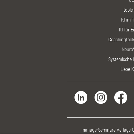
CU
tools
KI im T
KI für E
Coachingtools
Neuro
Systemische I
Liebe K
managerSeminare Verlags