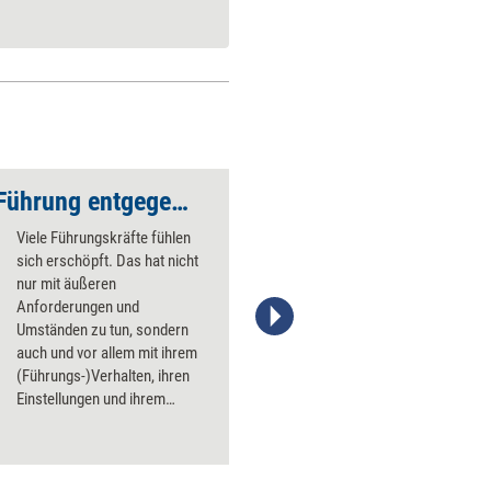
Erschöpfung in der Führung entgegenwirken
Viele Führungskräfte fühlen
sich erschöpft. Das hat nicht
nur mit äußeren
Anforderungen und
Umständen zu tun, sondern
auch und vor allem mit ihrem
(Führungs-)Verhalten, ihren
Einstellungen und ihrem
inneren Erleben. Heißt: Sie
haben es zum wesentlichen
Teil selbst in der Hand, der