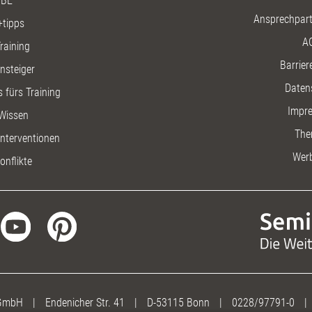
BE
Ansprechpart
+tipps
A
raining
Barriere
insteiger
Daten
 fürs Training
Impr
Wissen
The
nterventionen
Wer
onflikte
 GmbH
|
Endenicher Str. 41
|
D-53115 Bonn
|
0228/97791-0
|