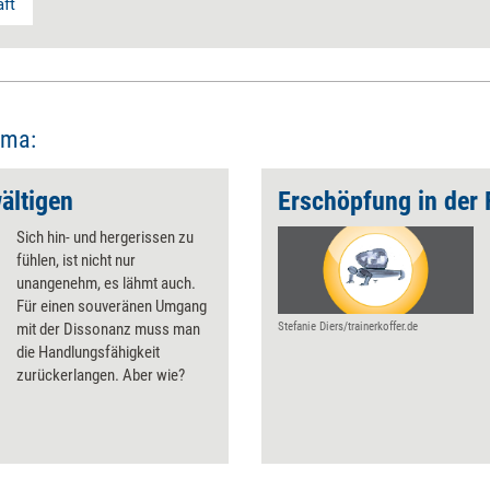
ft
ema:
ältigen
Sich hin- und hergerissen zu
fühlen, ist nicht nur
unangenehm, es lähmt auch.
Für einen souveränen Umgang
mit der Dissonanz muss man
Stefanie Diers/trainerkoffer.de
die Handlungsfähigkeit
zurückerlangen. Aber wie?