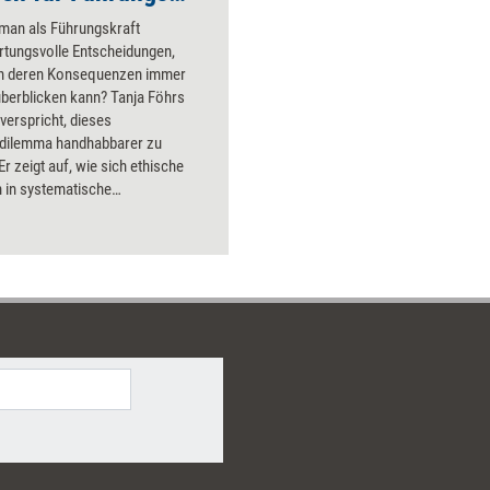
t man als Führungskraft
rtungsvolle Entscheidungen,
 deren Konsequenzen immer
berblicken kann? Tanja Föhrs
verspricht, dieses
dilemma handhabbarer zu
r zeigt auf, wie sich ethische
n in systematische
dungsprozesse integrieren
 stellt reich illustrierte Methoden,
e und Strategien vor, um
ungen fundierter, nachhaltiger
teresse aller zu gestalten –
g davon, ob wir sie alleine oder
verantworten müssen. Für
ungen, mit denen wir auch in
ut leben können!