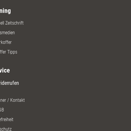
ning
ll Zeitschrift
gsmedien
rkoffer
ffer Tipps
vice
iderrufen
ner / Kontakt
GB
freiheit
schutz