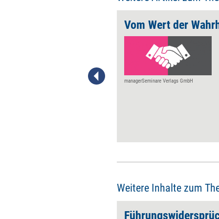
unktionieren
Vom Wert der Wahrh
Unser Wirtschaftssystem
belastet die Welt. Das System
ist aber kein amorphes Etwas.
Vielmehr stricken wir alle
daran mit. Das Elend der Welt
managerSeminare Verlags GmbH
ist eine Koproduktion unserer
Arbeitswelten; wir sind daran
beteiligt, obwohl uns meist die
besten Absichten antreiben.
Vier Impulse zum Nachdenken.
Weitere Inhalte zum Th
Führungswidersprü