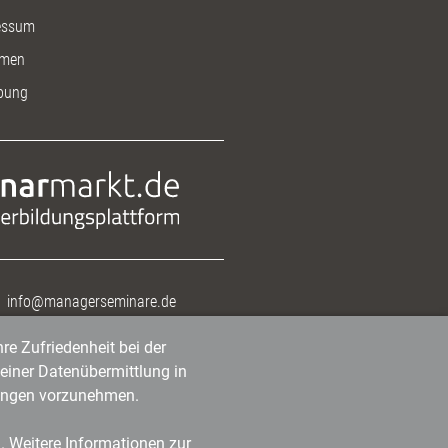
essum
men
bung
info@managerseminare.de
re Zufriedenheit bei der
einer Datenübermittlung in
tlungen vorzunehmen.
n. Weitere Informationen zur