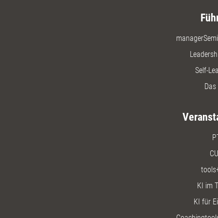
Füh
managerSemi
Leadersh
Self-Le
Das 
Veranst
P
CU
tools
KI im T
KI für E
Coachingtools