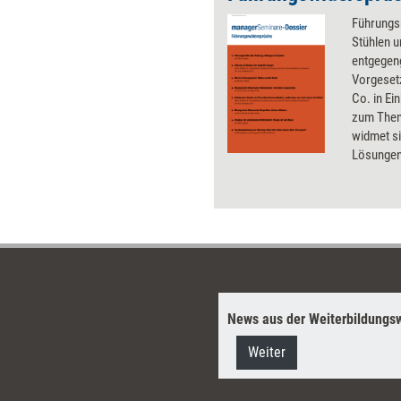
Führungs
Stühlen 
entgegen
Vorgesetz
Co. in Ei
zum Them
widmet s
Lösungen 
geben un
News aus der Weiterbildungsw
Weiter