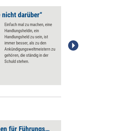
 nicht darüber“
Fünf Wege zu mehr E
Einfach mal zu machen, eine
Handlungsheldin, ein
Handlungsheld zu sein, ist
immer besser, als zu den
Ankündigungsweltmeistern zu
Stefanie Diers/trainerkoffer.de
gehören, die ständig in der
Schuld stehen.
Ethische Kompetenzen für Führungskräfte