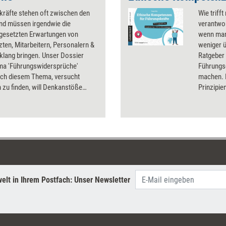
kräfte stehen oft zwischen den
Wie triff
und müssen irgendwie die
verantwo
gesetzten Erwartungen von
wenn man
ten, Mitarbeitern, Personalern &
weniger ü
nklang bringen. Unser Dossier
Ratgeber 
a 'Führungswidersprüche'
Führungs
ich diesem Thema, versucht
machen. E
zu finden, will Denkanstöße
Prinzipie
d Handlungsoptionen aufzeigen.
Entschei
lassen. Er
Werkzeug
Entscheid
und im In
unabhängi
im Team 
Entscheid
elt in Ihrem Postfach: Unser Newsletter
Zukunft g