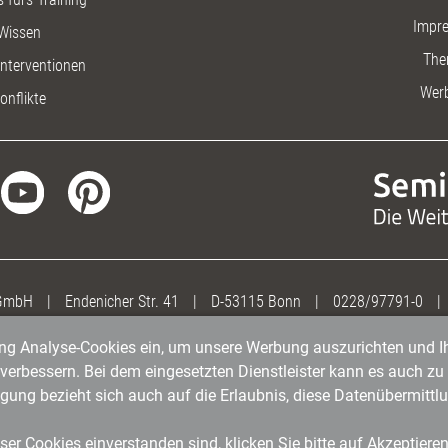
Impr
Wissen
The
nterventionen
Wer
onflikte
 GmbH
|
Endenicher Str. 41
|
D-53115 Bonn
|
0228/97791-0
|
gung Analyse-Cookies ein, um unsere Werbung auszurichten und Ih
erbessern. Bei dem eingesetzten Dienstleister kann es auch zu 
igung bezieht sich auch auf die Erlaubnis, diese Datenübermit
er Cookies einverstanden sind, klicken Sie bitte auf Akzeptiere