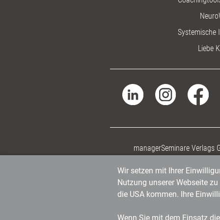
Neuro
Systemische I
Liebe K
managerSeminare Verlags
Wir setzen mit Ihrer Einwilli
Nutzung unserer Webseite zu v
die USA kommen. Ihre Einwill
Wenn Sie mit dem Einsatz dies