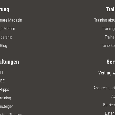
rung
Trai
nare Magazin
Training aktue
ip-Medien
Trainin
adership
Traine
Blog
Trainerko
altungen
Ser
TT
Vertrag w
BE
Ansprechpart
+tipps
A
raining
Barriere
insteiger
Daten
 fürs Training