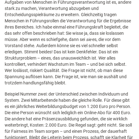
Aufgaben von Menschen in Führungsverantwortung ist es, andere
stark zu machen, Verantwortung abzugeben und
Entscheidungsspielräume zu erweitern. Gleichzeitig tragen
Menschen in Führungsrollen die Verantwortung für die Ergebnisse
ihres Bereiches. Ich habe einmal eine Führungskraft begleitet, die
das sehr offen beschrieben hat: Sie wisse ja, dass sie loslassen
müsse. Aber wenn es schiefgehe, dann sei
sie
es, die vor dem
Vorstand stehe. Außerdem könne sie es viel schneller selbst
erledigen. Stimmt beides! Das ist kein Denkfehler. Das ist ein
Strukturproblem – eines, das unausweichlich ist. Wer alles
kontrolliert, verhindert Wachstum im Team – und bei sich selbst.
Wer loslässt, riskiert Qualität. Die Frage ist nicht, ob man diese
Spannung auflösen kann. Die Frage ist, wie man sie aushält und
trotzdem handlungsfähig bleibt.
Beispiel Nummer zwei: der Unterschied zwischen Individuum und
System. Zwei Mitarbeitende haben die gleiche Rolle. Für diese gibt
es ein jährliches Weiterbildungsbudget von 1.200 Euro pro Person.
Die eine Person wünscht sich lediglich ein Online-Abo für 400 Euro.
Die andere hat eine Präsenzausbildung gefunden, die sie wirklich
weiterbringt, Kosten: 2.000 Euro. Die Regel sagt: geht nicht. Sie soll
für Fairness im Team sorgen – und einen Prozess, der dauerhaft
funktioniert. Bleibt die Leiterin beim Prozess, schafft sie Klarheit für