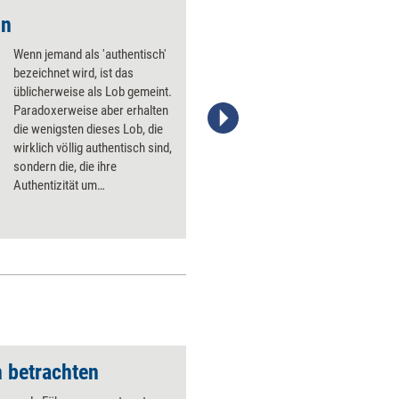
in
Führen wie ein Gärt
Wenn jemand als 'authentisch'
bezeichnet wird, ist das
üblicherweise als Lob gemeint.
Paradoxerweise aber erhalten
die wenigsten dieses Lob, die
Stefanie Diers,© www.trainerkoffer.de
wirklich völlig authentisch sind,
sondern die, die ihre
Authentizität um
Professionalität erweitern.
Fünf Tipps für einen klügeren
Umgang mit Authentizität.
 betrachten