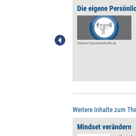
elführend“
Die eigene Persönli
Kaum etwas ist in unserer
Kultur so selbstverständlich
wie die Orientierung an eigenen
Zielen und Zielvorgaben – und
gleichzeitig so irreleitend,
Stefanie Diers/trainerkoffer.de
meint der Unternehmer und
Coach Stefan Frädrich.
Weitere Inhalte zum Th
Mindset verändern