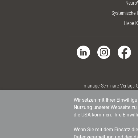
Neuro
Systemische I
Liebe K
managerSeminare Verlags
Wir setzen mit Ihrer Einwilli
Nutzung unserer Webseite zu v
die USA kommen. Ihre Einwill
Wenn Sie mit dem Einsatz dies
Datenverarbeitung und den d