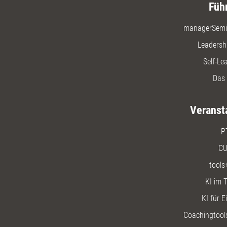
Füh
managerSemi
Leadersh
Self-Le
Das 
Veranst
P
CU
tools
KI im T
KI für E
Coachingtools