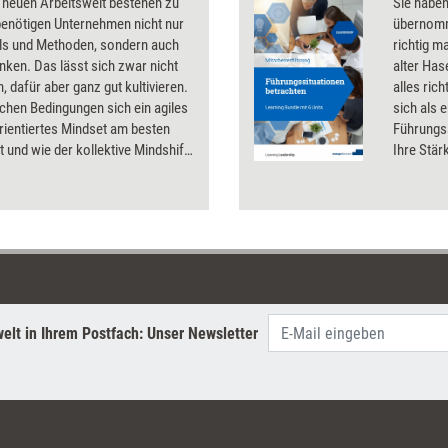
 neuen Arbeitswelt bestehen zu
Sie habe
benötigen Unternehmen nicht nur
übernomm
ls und Methoden, sondern auch
richtig m
ken. Das lässt sich zwar nicht
alter Has
, dafür aber ganz gut kultivieren.
alles ric
chen Bedingungen sich ein agiles
sich als 
rientiertes Mindset am besten
Führungss
t und wie der kollektive Mindshift
Ihre Stär
 und gefördert werden kann.
Die sech
Bundles 
Teammitgl
Kompeten
elt in Ihrem Postfach: Unser Newsletter