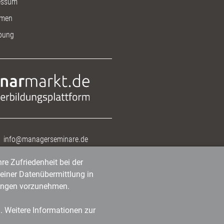
essum
men
bung
info@managerseminare.de
re Zufriedenheit bei der
einer Datenübermittlung in
tlungen vorzunehmen.
n. Weitere Informationen zur