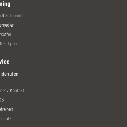
ning
ll Zeitschrift
gsmedien
rkoffer
ffer Tipps
vice
iderrufen
ner / Kontakt
GB
freiheit
schutz