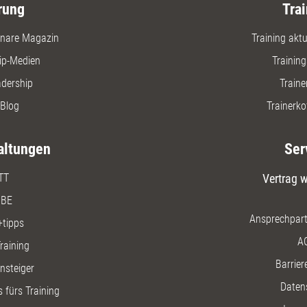
rung
Trai
nare Magazin
Training aktue
ip-Medien
Trainin
adership
Traine
Blog
Trainerko
altungen
Ser
TT
Vertrag w
BE
Ansprechpart
+tipps
A
raining
Barriere
insteiger
Daten
 fürs Training