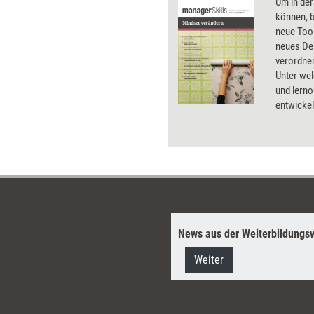
Um in der
können, 
neue Too
neues Den
verordnen
Unter wel
und lerno
entwickel
angeregt
News aus der Weiterbildungsw
Weiter