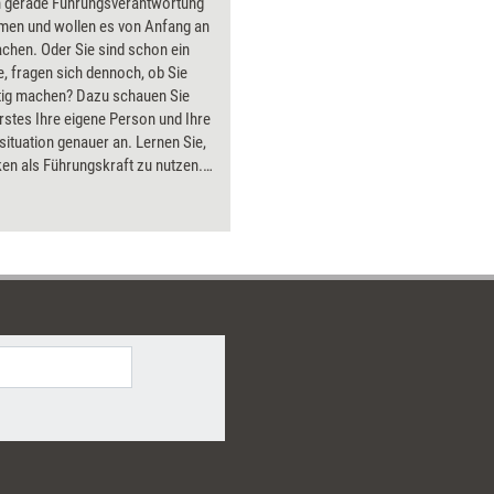
n gerade Führungsverantwortung
en und wollen es von Anfang an
achen. Oder Sie sind schon ein
e, fragen sich dennoch, ob Sie
htig machen? Dazu schauen Sie
erstes Ihre eigene Person und Ihre
ituation genauer an. Lernen Sie,
ken als Führungskraft zu nutzen.
s Selbstlernmodule dieses
unterstützen Führungskräfte und
ieder dabei, diesen
zbereich auszubauen.