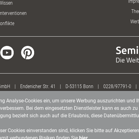
Impr
Wissen
The
nterventionen
Wer
onflikte
 GmbH
|
Endenicher Str. 41
|
D-53115 Bonn
|
0228/97791-0
|
gung Analyse-Cookies ein, um unsere Werbung auszurichten und Ih
erbessern. Bei dem eingesetzten Dienstleister kann es auch zu 
igung bezieht sich auch auf die Erlaubnis, diese Datenübermit
er Cookies einverstanden sind, klicken Sie bitte auf Akzeptiere
amit verbundenen Risiken finden Sie
hier
.