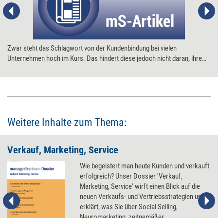
Zwar steht das Schlagwort von der Kundenbindung bei vielen
Unternehmen hoch im Kurs. Das hindert diese jedoch nicht daran, ihre
Mitarbeiter und insbesondere die Verkäufer unter ihnen fast
ausschließlich für ihre Produktorientierung zu belohnen. Es fehlt an den
Instrumentarien, damit eine auf den Kundennutzen abzielende
Unternehmenstrategie durch konkretes Handeln der Mitarbeiter auch
glaubwürdige Resultate hervorbringt. Auf welchen Prämissen muß ein
entsprechendes Beurteilungs- und Entgeltsystem beruhen?
Weitere Inhalte zum Thema:
Verkauf, Marketing, Service
Wie begeistert man heute Kunden und verkauft
erfolgreich? Unser Dossier 'Verkauf,
Marketing, Service' wirft einen Blick auf die
neuen Verkaufs- und Vertriebsstrategien und
erklärt, was Sie über Social Selling,
Neuromarketing, zeitgemäßer