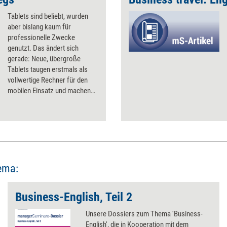
Tablets sind beliebt, wurden
aber bislang kaum für
professionelle Zwecke
genutzt. Das ändert sich
gerade: Neue, übergroße
Tablets taugen erstmals als
vollwertige Rechner für den
mobilen Einsatz und machen
Notebooks damit überflüssig.
Effizientes Arbeiten gelingt
aber nur mit den richtigen
Apps. Eine Auswahl.
ema:
Business-English, Teil 2
Unsere Dossiers zum Thema 'Business-
English', die in Kooperation mit dem