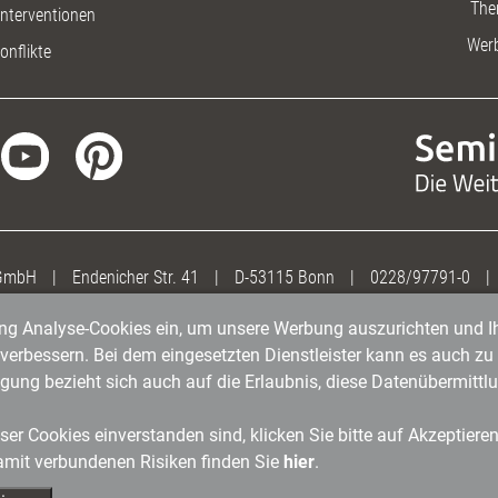
The
nterventionen
Wer
onflikte
 GmbH
|
Endenicher Str. 41
|
D-53115 Bonn
|
0228/97791-0
|
gung Analyse-Cookies ein, um unsere Werbung auszurichten und Ih
erbessern. Bei dem eingesetzten Dienstleister kann es auch zu 
igung bezieht sich auch auf die Erlaubnis, diese Datenübermit
er Cookies einverstanden sind, klicken Sie bitte auf Akzeptiere
amit verbundenen Risiken finden Sie
hier
.