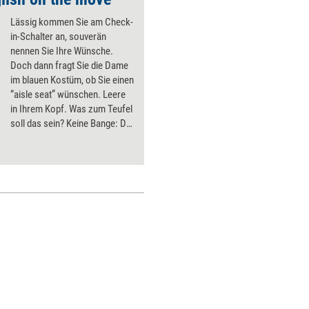
Lässig kommen Sie am Check-
in-Schalter an, souverän
nennen Sie Ihre Wünsche.
Doch dann fragt Sie die Dame
im blauen Kostüm, ob Sie einen
“aisle seat” wünschen. Leere
in Ihrem Kopf. Was zum Teufel
soll das sein? Keine Bange: Die
wichtigsten Vokabeln für eine
entspannte Geschäftsreise
werden Sie bald im Gepäck
haben.