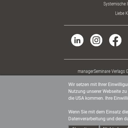
Systemische I
Liebe K
managerSeminare Verlags
Wir setzen mit Ihrer Einwilli
Nutzung unserer Webseite zu v
die USA kommen. Ihre Einwill
Wenn Sie mit dem Einsatz dies
Datenverarbeitung und den d