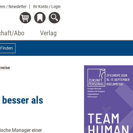
eren / Newsletter
Ihr Konto
/ Login
chaft/Abo
Verlag
Finden
treise
 besser als
itische Manager einer