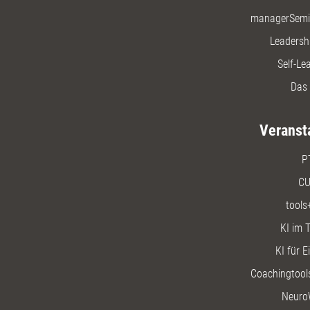
managerSemi
Leadersh
Self-Le
Das 
Veranst
P
CU
tools
KI im T
KI für E
Coachingtools
Neuro