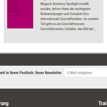
Magazin Business Spotlight erstellt
wurden, liefern Ihnen die wichtigsten
Redewendungen und Vokabeln fürs
internationale Geschäftsleben. Im zweiten
Teil geht es um Geschäftsessen,
Geschäftsreisen, Gehälter, das Bild der
Deutschen im Ausland, den Umgangston in
Amerika und Australien sowie
Neologismen im Business English.
elt in Ihrem Postfach: Unser Newsletter
rung
Trai