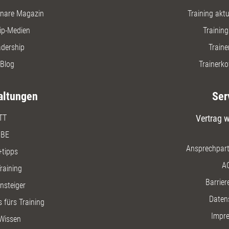
nare Magazin
Training aktue
ip-Medien
Trainin
adership
Traine
Blog
Trainerko
altungen
Ser
TT
Vertrag w
BE
Ansprechpart
+tipps
A
raining
Barriere
insteiger
Daten
 fürs Training
Impr
Wissen