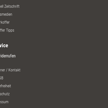
ll Zeitschrift
gsmedien
rkoffer
ffer Tipps
vice
iderrufen
ner / Kontakt
GB
freiheit
schutz
essum