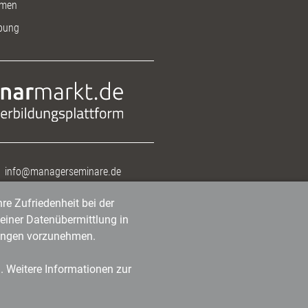
men
bung
info@managerseminare.de
re Zufriedenheit bei der
einer Datenübermittlung in
tlungen vorzunehmen.
n. Weitere Informationen zur