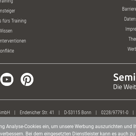
raining
Barriere
insteiger
Daten
 fürs Training
Impr
Wissen
The
nterventionen
Wer
onflikte
 GmbH
|
Endenicher Str. 41
|
D-53115 Bonn
|
0228/97791-0
|
gung Analyse-Cookies ein, um unsere Werbung auszurichten und Ih
erbessern. Bei dem eingesetzten Dienstleister kann es auch zu 