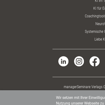
KI im T
KI für E
Coachingtools
Neuro
Systemische I
Liebe K
managerSeminare Verlags
Wir setzen mit Ihrer Einwilli
Nutzung unserer Webseite zu v