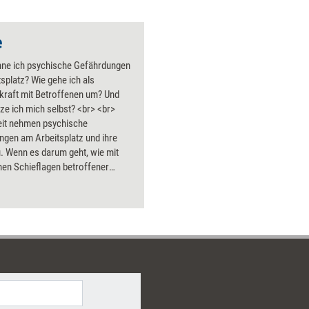
e
nne ich psychische Gefährdungen
splatz? Wie gehe ich als
kraft mit Betroffenen um? Und
ze ich mich selbst? <br> <br>
it nehmen psychische
ngen am Arbeitsplatz und ihre
. Wenn es darum geht, wie mit
hen Schieflagen betroffener
tenden umgegangen wird, fühlen
ungskräfte jedoch oft
assen. Das kann auch für die
t der Führungskräfte selbst
aben. Dieses Buch beantwortet
en und unterstützt Sie bei der
 in den Berufsalltag. Inklusive
ler Handouts, um die Inhalte nah
n Arbeitsalltag zu vertiefen.