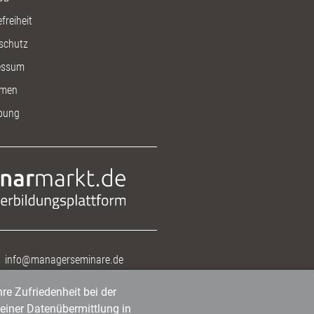
freiheit
schutz
essum
men
bung
info@managerseminare.de
re Zufriedenheit bei der
einer Datenübermittlung in