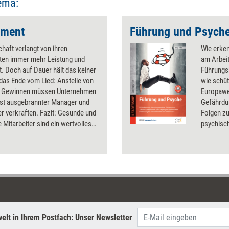
ema:
ement
Führung und Psych
chaft verlangt von ihren
Wie erke
lten immer mehr Leistung und
am Arbeit
tät. Doch auf Dauer hält das keiner
Führungs
das Ende vom Lied: Anstelle von
wie schüt
 Gewinnen müssen Unternehmen
Europawe
ust ausgebrannter Manager und
Gefährdu
er verkraften. Fazit: Gesunde und
Folgen zu
e Mitarbeiter sind ein wertvolles
psychisc
ür das es sich lohnt
Mitarbei
itsmanagement - Thema unseres
sich Führ
- zu betreiben.
alleingel
Gesundhei
Folgen h
Ihre Frag
Umsetzung
37 digita
elt in Ihrem Postfach: Unser Newsletter
am eigene