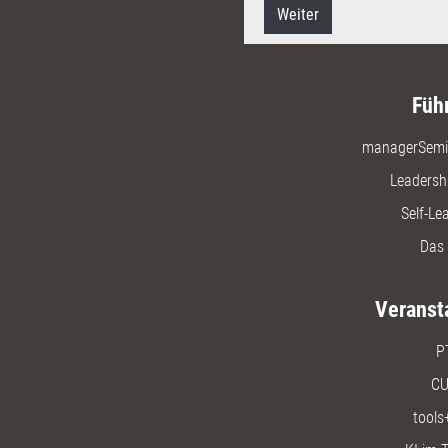
Weiter
Füh
managerSemi
Leadersh
Self-Le
Das 
Veranst
P
CU
tools