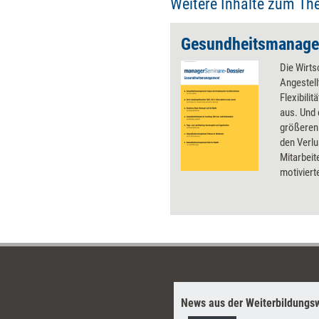
Weitere Inhalte zum Th
Gesundheitsmanag
Die Wirts
Angestel
Flexibili
aus. Und 
größeren
den Verl
Mitarbeit
motiviert
Kapital, f
Gesundhe
Dossiers 
News aus der Weiterbildungsw