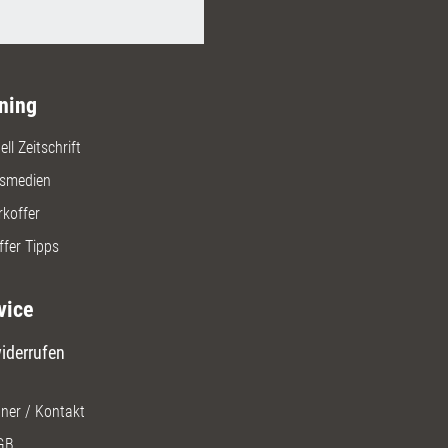
ning
ll Zeitschrift
gsmedien
rkoffer
ffer Tipps
vice
iderrufen
ner / Kontakt
GB