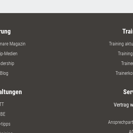
rung
Trai
nare Magazin
Training aktue
ip-Medien
Trainin
adership
Traine
Blog
Trainerko
altungen
Ser
TT
Vertrag w
BE
Ansprechpart
+tipps
A