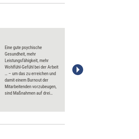
Glücklicher arbeite
Eine gute psychische
Gesundheit, mehr
Leistungsfähigkeit, mehr
Wohlfühl-Gefühl bei der Arbeit
… – um das zu erreichen und
Stefanie Diers; © www.trainerkoffer.de
damit einem Burnout der
Mitarbeitenden vorzubeugen,
sind Maßnahmen auf drei
Ebenen gefragt: