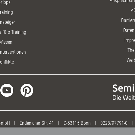
Ansprechpart
+tipps
A
raining
Barriere
insteiger
Daten
 fürs Training
Impr
Wissen
The
nterventionen
Wer
onflikte
 GmbH
|
Endenicher Str. 41
|
D-53115 Bonn
|
0228/97791-0
|