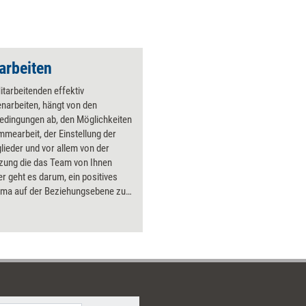
rbeiten
itarbeitenden effektiv
arbeiten, hängt von den
dingungen ab, den Möglichkeiten
mearbeit, der Einstellung der
ieder und vor allem von der
tzung die das Team von Ihnen
ier geht es darum, ein positives
lima auf der Beziehungsebene zu
 sowie ein ausgeprägtes Wir-
d eine gute Leistungs- und
rientierung auf der Arbeitsebene.
s Selbstlernmodule dieses
unterstützen Führungskräfte und
ieder dabei, diesen
zbereich auszubauen.