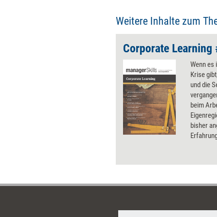
werden gespeichert und dienen
der Organisation so als
Weitere Inhalte zum Th
dynamischer Wissensfundus.
Corporate Learning
Wenn es i
Krise gibt
und die S
vergange
beim Arbe
Eigenregi
bisher a
Erfahrun
im Unter
einen gro
Corporat