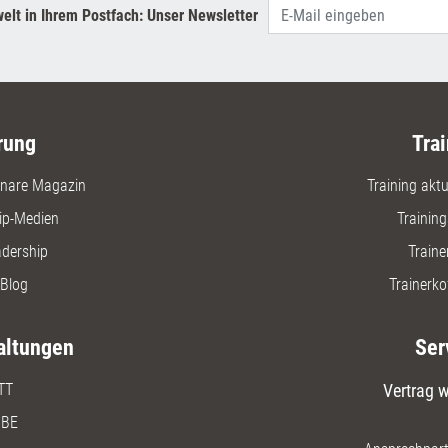
elt in Ihrem Postfach: Unser Newsletter
rung
Trai
nare Magazin
Training aktue
ip-Medien
Trainin
adership
Traine
Blog
Trainerko
altungen
Ser
TT
Vertrag w
BE