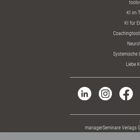
tools
KI im T
KI für E
Coachingtools
Neuro
Systemische I
Liebe K
managerSeminare Verlags