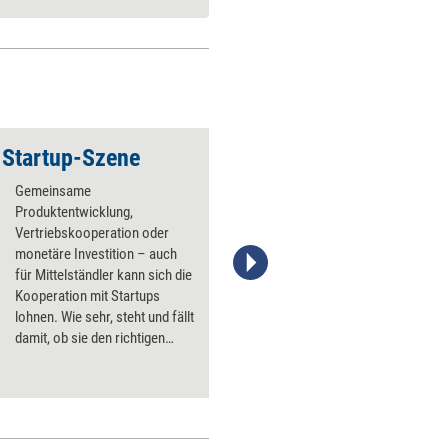
 Startup-Szene
Erfolgreich durchs 
Gemeinsame
Produktentwicklung,
Vertriebskooperation oder
monetäre Investition – auch
für Mittelständler kann sich die
Stefanie Diers, © www.trainerkoffer.de
Kooperation mit Startups
lohnen. Wie sehr, steht und fällt
damit, ob sie den richtigen
Partner finden.