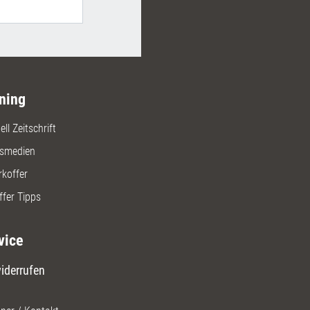
ning
ll Zeitschrift
gsmedien
rkoffer
ffer Tipps
vice
iderrufen