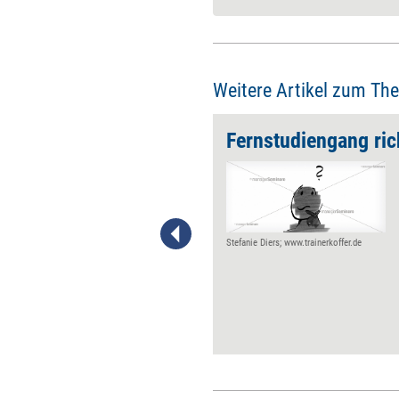
Weitere Artikel zum Th
Fernstudiengang ric
Enterprise Social Networks
(ESN) sind
unternehmensinterne
Kommunikations- und
Kooperationsplattformen, auf
Stefanie Diers; www.trainerkoffer.de
denen Nutzer – wie auf
sozialen Netzwerken –
Beiträge schreiben und
kommentieren, Inhalte
kuratieren, Kontakte knüpfen
und öffentlich oder in Gruppen
diskutieren können. Die
Besonderheit: Alle Beiträge