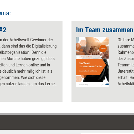
ema:
 #2
Im Team zusammena
n der Arbeitswelt Gewinner der
Ob Ihre M
, dann sind das die Digitalisierung
zusammen
elbstorganisation. Denn die
Rahmenbe
nen Monate haben gezeigt, dass
der Zusam
iten und Lernen online und in
Teammitgl
e deutlich mehr möglich ist, als
Unterstü
ngenommen. Wie sich diese
erhält. H
gen nutzen lassen, um das Lernen
Arbeitsk
nehmen umzugestalten und so
gestalten
ßen Sprung in die Zukunft des
Gefühl un
e Learning zu machen.
Ergebniso
Die sech
Bundles 
Teammitgl
Kompeten