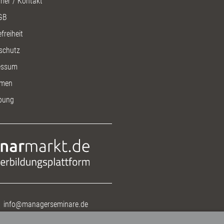
ner / Kontakt
GB
freiheit
schutz
essum
men
bung
info@managerseminare.de