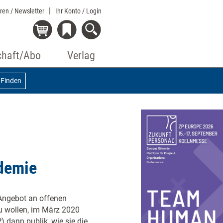
eren / Newsletter
Ihr Konto
/ Login
chaft/Abo
Verlag
Finden
demie
 Angebot an offenen
u wollen, im März 2020
 dann publik, wie sie die