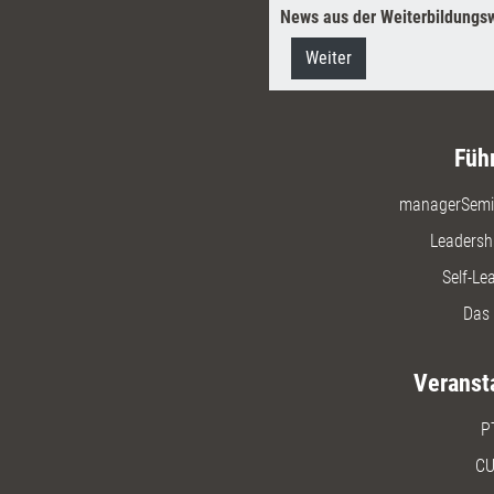
News aus der Weiterbildungsw
Weiter
Füh
managerSemi
Leadersh
Self-Le
Das 
Veranst
P
CU