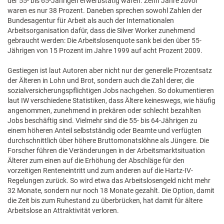
der 55- bis 65-Jährigen erwerbstätig waren. Zehn Jahre zuvor
waren es nur 38 Prozent. Daneben sprechen sowohl Zahlen der
Bundesagentur für Arbeit als auch der Internationalen
Arbeitsorganisation dafür, dass die Silver Worker zunehmend
gebraucht werden: Die Arbeitslosenquote sank bei den über 55-
Jährigen von 15 Prozent im Jahre 1999 auf acht Prozent 2009.
Gestiegen ist laut Autoren aber nicht nur der generelle Prozentsatz
der Älteren in Lohn und Brot, sondern auch die Zahl derer, die
sozialversicherungspflichtigen Jobs nachgehen. So dokumentieren
laut IW verschiedene Statistiken, dass Ältere keineswegs, wie häufig
angenommen, zunehmend in prekären oder schlecht bezahlten
Jobs beschäftig sind. Vielmehr sind die 55- bis 64-Jährigen zu
einem höheren Anteil selbstständig oder Beamte und verfügten
durchschnittlich über höhere Bruttomonatslöhne als Jüngere. Die
Forscher führen die Veränderungen in der Arbeitsmarktsituation
Älterer zum einen auf die Erhöhung der Abschläge für den
vorzeitigen Renteneintritt und zum anderen auf die Hartz-IV-
Regelungen zurück. So wird etwa das Arbeitslosengeld nicht mehr
32 Monate, sondern nur noch 18 Monate gezahlt. Die Option, damit
die Zeit bis zum Ruhestand zu überbrücken, hat damit für ältere
Arbeitslose an Attraktivität verloren.