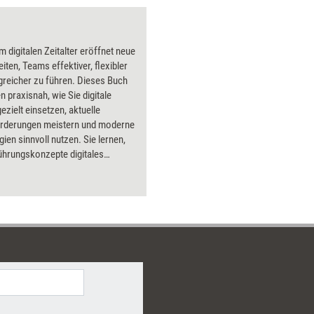
m digitalen Zeitalter eröffnet neue
iten, Teams effektiver, flexibler
greicher zu führen. Dieses Buch
en praxisnah, wie Sie digitale
ezielt einsetzen, aktuelle
rderungen meistern und moderne
ien sinnvoll nutzen. Sie lernen,
ührungskonzepte digitales
p prägen, wie Sie Medien und
ols wirksam für Ihre
arbeit einsetzen und welche
n und Werte dabei den
ied machen. Zudem erfahren Sie,
al Leadership heute konkret
t wird und welche technischen
tzungen Ihre Führung nachhaltig