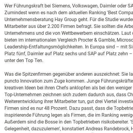
Wer Führungskraft bei Siemens, Volkswagen, Daimler oder SAP 
Zumindest wenn es nach dem aktuellen Ranking 'Best Compan
Unternehmensberatung Hay Group geht. Für die Studie wurden
Mitarbeiter aus über 2.200 Firmen befragt. Sie sollten die Arbei
Unternehmens und die von Wettbewerbern einschätzen. Laut
bieten im internationalen Vergleich Proc­ter & Gamble, Microso
Leadership-Entfaltungsmöglichkeiten. In Europa sind – mit S
Platz fünf, Daimler auf Platz sechs und SAP auf Platz zehn –
unter den Top Ten.
Was die Spitzenfirmen gegenüber anderen auszeichnet: Sie l
puncto Innovation zum Zuge kommen. Junge Führungskräfte d
kreativen Ideen bei ihren Chefs anklopfen als bei den weniger 
Top-Unternehmen zeichnen sich zudem dadurch aus, dass Che
Weiterentwicklung ihrer Mitarbeiter tun, gut drei Viertel in­­ves­
Firmen sind es nur 48 Prozent. Dazu passt, dass die Topbe­tr
inspirierende Führung legen als Firmen, die im Ranking wenig
Außerdem sind die Bosse in den Topbetrieben risikobereiter. '
Gelegenheit, dazuzulernen', konstatiert Andreas Rande­brock,