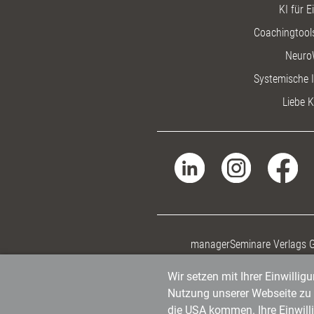
KI für E
Coachingtools
Neuro
Systemische I
Liebe K
managerSeminare Verlags
Wir setzen mit Ihrer Einwilli
Nutzung unserer Webseite zu v
die USA kommen. Ihre Einwill