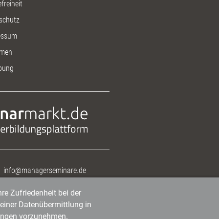
freiheit
schutz
essum
men
bung
info@managerseminare.de
re Zufriedenheit bei der
einer Datenübermittlung in
tlungen vorzunehmen.