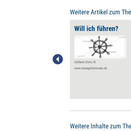
Weitere Artikel zum Th
Makroveränderungen durch Mikroaufgaben
Will ich führen?
Martin Wehrle erklärt, wie
Führungskräfte mit winzigen
Aufgaben Mitarbeitende
unterstützen können,
Verhaltensänderungen zu
Stefanie Diers; ©
erreichen.
www.managerSeminare.de
Weitere Inhalte zum Th