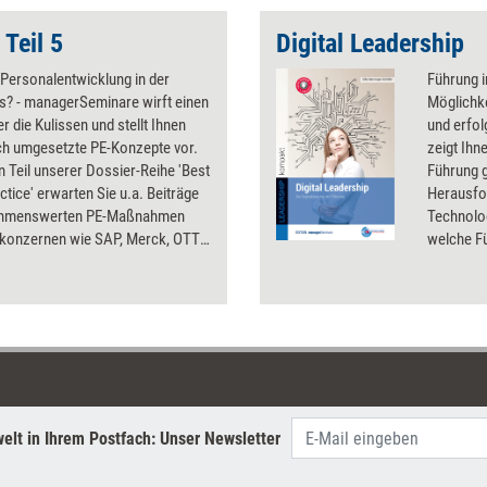
 Teil 5
Digital Leadership
 Personalentwicklung in der
Führung i
s? - managerSeminare wirft einen
Möglichke
er die Kulissen und stellt Ihnen
und erfol
ich umgesetzte PE-Konzepte vor.
zeigt Ihn
n Teil unserer Dossier-Reihe 'Best
Führung g
ctice' erwarten Sie u.a. Beiträge
Herausfo
ahmenswerten PE-Maßnahmen
Technolog
konzernen wie SAP, Merck, OTTO
welche F
Zudem geben wir Einblick in die
Leadershi
 von internationalen
Online-To
tskanzleien und zeigen, wie
Führungs
e PE im Krankenhaus und in TV-
Haltunge
aussehen kann.
Untersch
wie Digit
umgesetz
Vorausse
elt in Ihrem Postfach: Unser Newsletter
stärken.