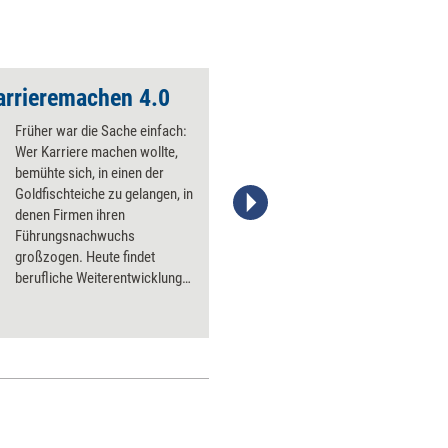
arrieremachen 4.0
Früher war die Sache einfach:
Wer Karriere machen wollte,
bemühte sich, in einen der
Goldfischteiche zu gelangen, in
denen Firmen ihren
Führungsnachwuchs
großzogen. Heute findet
berufliche Weiterentwicklung
kaum noch auf
vorkonfigurierten Pfaden statt.
Einige Grundsätze, um sich in
der neuen Karrierewelt
zurechtzufinden.