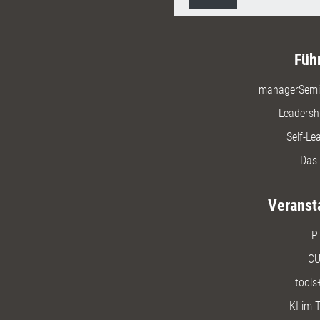
Füh
managerSemi
Leadersh
Self-Le
Das 
Veranst
P
CU
tools
KI im T