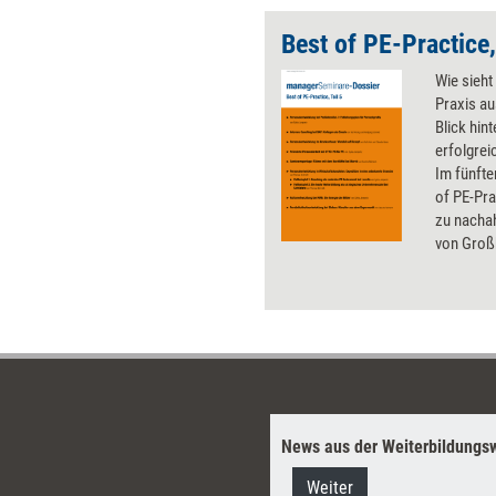
Best of PE-Practice,
Wie sieht
Praxis au
Blick hint
erfolgre
Im fünfte
of PE-Pra
zu nach
von Groß
und RWE. 
PE-Arbeit
Wirtschaf
innovativ
Sendern 
News aus der Weiterbildungsw
Weiter