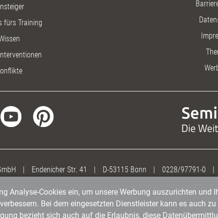
Barriere
insteiger
Daten
 fürs Training
Impr
Wissen
The
nterventionen
Wer
onflikte
 GmbH
|
Endenicher Str. 41
|
D-53115 Bonn
|
0228/97791-0
|
gung Analyse-Cookies ein, um unsere Werbung auszurichten und Ih
erbessern. Bei dem eingesetzten Dienstleister kann es auch zu 
igung bezieht sich auch auf die Erlaubnis, diese Datenübermit