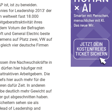
ist, ist zu beneiden.
ies for Leadership 2013' der
 weltweit fast 18.000
tgeberattraktivität ihres
 dem Votum der Befragten
ft und General Electric beste
iemens auf Platz zwei, VW auf
 gleich vier deutsche Firmen
assen ihre Nachwuchskräfte in
ürfen hier häufiger mit
attraktiven Arbeitgebern. Die
fs hier auch mehr für die
tieren dafür Zeit. In anderen
iebe deutlich mehr Gewicht auf
er gut abgeschnitten haben.
Scheitern sehen sie als
 Head of Leadership and