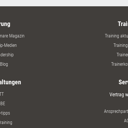
rung
Trai
nare Magazin
Training aktue
ip-Medien
Trainin
adership
Traine
Blog
Trainerko
altungen
Ser
TT
Vertrag w
BE
Ansprechpart
+tipps
A
raining