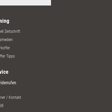
ning
ll Zeitschrift
gsmedien
rkoffer
ffer Tipps
vice
iderrufen
ner / Kontakt
GB