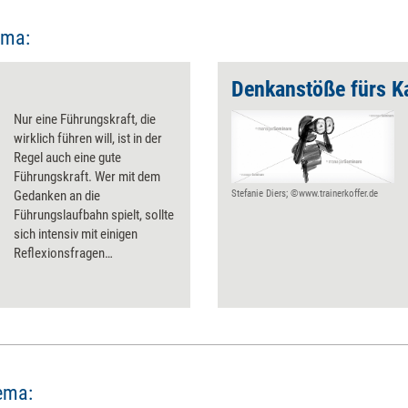
ema:
Denkanstöße fürs K
Nur eine Führungskraft, die
wirklich führen will, ist in der
Regel auch eine gute
Führungskraft. Wer mit dem
Gedanken an die
Stefanie Diers; ©www.trainerkoffer.de
Führungslaufbahn spielt, sollte
sich intensiv mit einigen
Reflexionsfragen
auseinandersetzen.
ema: