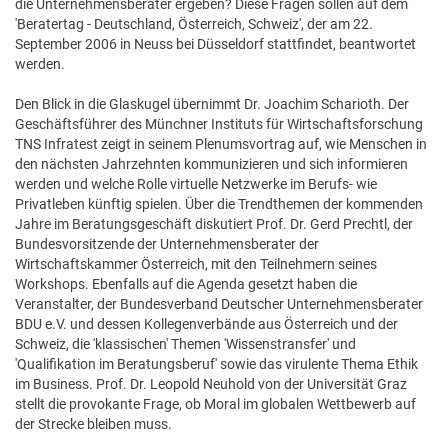
die Unternehmensberater ergeben? Diese Fragen sollen auf dem
'Beratertag - Deutschland, Österreich, Schweiz', der am 22.
September 2006 in Neuss bei Düsseldorf stattfindet, beantwortet
werden.
Den Blick in die Glaskugel übernimmt Dr. Joachim Scharioth. Der
Geschäftsführer des Münchner Instituts für Wirtschaftsforschung
TNS Infratest zeigt in seinem Plenumsvortrag auf, wie Menschen in
den nächsten Jahrzehnten kommunizieren und sich informieren
werden und welche Rolle virtuelle Netzwerke im Berufs- wie
Privatleben künftig spielen. Über die Trendthemen der kommenden
Jahre im Beratungsgeschäft diskutiert Prof. Dr. Gerd Prechtl, der
Bundesvorsitzende der Unternehmensberater der
Wirtschaftskammer Österreich, mit den Teilnehmern seines
Workshops. Ebenfalls auf die Agenda gesetzt haben die
Veranstalter, der Bundesverband Deutscher Unternehmensberater
BDU e.V. und dessen Kollegenverbände aus Österreich und der
Schweiz, die 'klassischen' Themen 'Wissenstransfer' und
'Qualifikation im Beratungsberuf' sowie das virulente Thema Ethik
im Business. Prof. Dr. Leopold Neuhold von der Universität Graz
stellt die provokante Frage, ob Moral im globalen Wettbewerb auf
der Strecke bleiben muss.