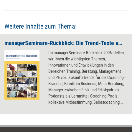
Überblick über die Leitprinzipien hinter dem Empowerment.
Weitere Inhalte zum Thema:
managerSeminare-Rückblick: Die Trend-Texte aus 2006
Im managerSeminare-Rückblick 2006 stellen
wir Ihnen die wichtigsten Themen,
Innovationen und Entwicklungen in den
Bereichen Training, Beratung, Management
und PE vor: Zukunftstrends für die Coaching-
Branche, Bionik im Business, Meta-Beratung,
Manager zwischen Ethik und Erfolgsdruck,
Podcasts als Lernmittel, Coaching-Pools,
kollektive Mitbestimmung, Selbstcoaching,
Beratungsmarkt China, das Allgemeine
Gleichbehandlungsgesetz, Spiritualität im
Business, Chief Learning Officer,
interkulturelles Coaching,