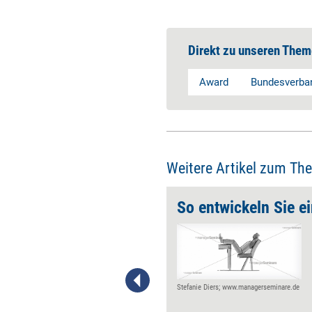
Direkt zu unseren Them
Award
Bundesverba
Weitere Artikel zum Th
ive Thinking
Es gibt kein Patentrezept für
Unternehmen, um in der
zunehmend disruptiven
Wirtschaftswelt zu bestehen.
Disruptive Thinking markiert
Stefanie Diers; www.managerseminare.de
aber einen Weg, sich den