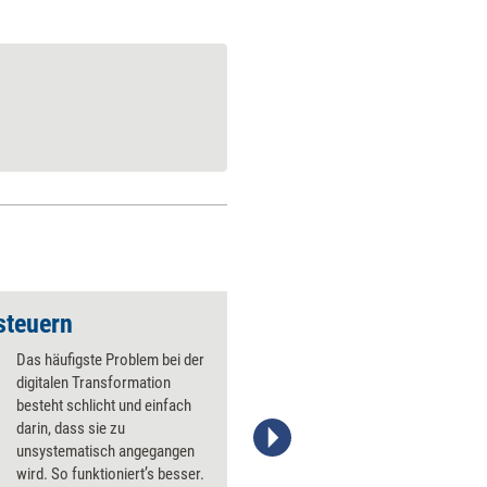
steuern
Instant Feedback ­ei
Das häufigste Problem bei der
digitalen Transformation
besteht schlicht und einfach
darin, dass sie zu
unsystematisch angegangen
Stefanie Diers; ©www.trainerkoffer.de
wird. So funktioniert’s besser.