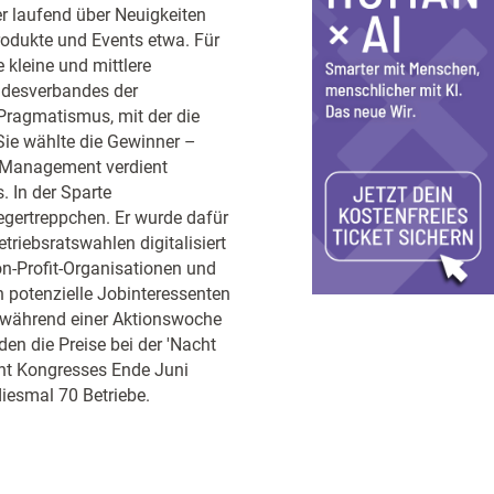
er laufend über Neuigkeiten
odukte und Events etwa. Für
e kleine und mittlere
desverbandes der
Pragmatismus, mit der die
Sie wählte die Gewinner –
-Management verdient
 In der Sparte
egertreppchen. Er wurde dafür
riebsratswahlen digitalisiert
n-Profit-Organisationen und
n potenzielle Jobinteressenten
en während einer Aktionswoche
en die Preise bei der 'Nacht
nt Kongresses Ende Juni
diesmal 70 Betriebe.