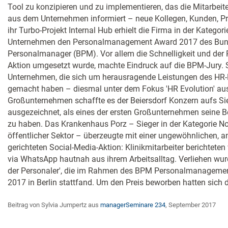
Tool zu konzipieren und zu implementieren, das die Mitarbeit
aus dem Unternehmen informiert – neue Kollegen, Kunden, Pr
ihr Turbo-Projekt Internal Hub erhielt die Firma in der Kategori
Unternehmen den Personalmanagement Award 2017 des Bun
Personalmanager (BPM). Vor allem die Schnelligkeit und der 
Aktion umgesetzt wurde, machte Eindruck auf die BPM-Jury. 
Unternehmen, die sich um herausragende Leistungen des HR
gemacht haben – diesmal unter dem Fokus 'HR Evolution' aus.
Großunternehmen schaffte es der Beiersdorf Konzern aufs Si
ausgezeichnet, als eines der ersten Großunternehmen seine Bet
zu haben. Das Krankenhaus Porz – Sieger in der Kategorie No
öffentlicher Sektor – überzeugte mit einer ungewöhnlichen, a
gerichteten Social-Media-Aktion: Klinikmitarbeiter berichtet
via WhatsApp hautnah aus ihrem Arbeitsalltag. Verliehen wurd
der Personaler', die im Rahmen des BPM Personalmanageme
2017 in Berlin stattfand. Um den Preis beworben hatten sich 
Beitrag von Sylvia Jumpertz aus
managerSeminare 234
, September 2017