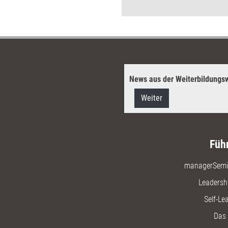
bedeutet
Weg dahin
News aus der Weiterbildungsw
Weiter
Füh
managerSemi
Leadersh
Self-Le
Das 