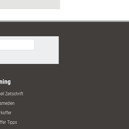
ols wirksam für Ihre
arbeit einsetzen und welche
n und Werte dabei den
ied machen. Zudem erfahren Sie,
al Leadership heute konkret
t wird und welche technischen
tzungen Ihre Führung nachhaltig
ning
ll Zeitschrift
gsmedien
rkoffer
ffer Tipps