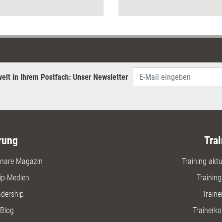
 und wo Stolpersteine auf dem
Online-To
 liegen.
Führungs
Haltunge
Untersch
wie Digit
umgesetz
Vorausse
elt in Ihrem Postfach: Unser Newsletter
stärken.
rung
Trai
nare Magazin
Training aktue
ip-Medien
Trainin
adership
Traine
Blog
Trainerko