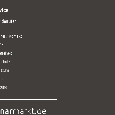
vice
iderrufen
ner / Kontakt
GB
freiheit
schutz
essum
men
bung