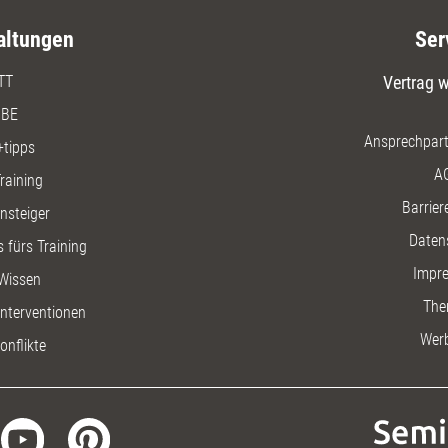
altungen
Ser
TT
Vertrag w
BE
Ansprechpart
+tipps
A
raining
Barriere
insteiger
Daten
 fürs Training
Impr
Wissen
The
nterventionen
Wer
onflikte