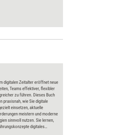
m digitalen Zeitalter eröffnet neue
iten, Teams effektiver, flexibler
greicher zu führen. Dieses Buch
en praxisnah, wie Sie digitale
ezielt einsetzen, aktuelle
rderungen meistern und moderne
ien sinnvoll nutzen. Sie lernen,
ührungskonzepte digitales
p prägen, wie Sie Medien und