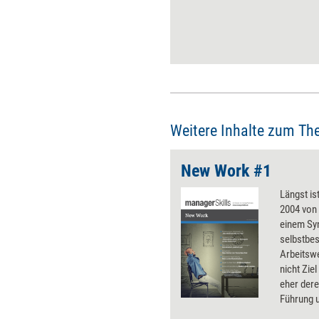
neuen Bedingungen
anzupassen. Die wichtigsten ­
Wegmarken.
Weitere Inhalte zum Th
New Work #1
Längst is
2004 von
einem Syn
selbstbes
Arbeitsw
nicht Zie
eher der
Führung u
für Unte