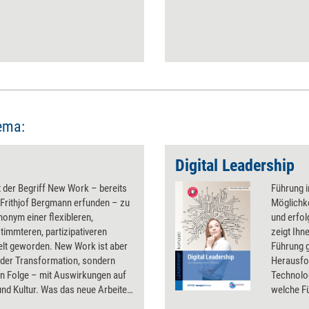
ema:
Digital Leadership
t der Begriff New Work – bereits
Führung i
 Frithjof Bergmann erfunden – zu
Möglichke
onym einer flexibleren,
und erfol
timmteren, partizipativeren
zeigt Ihn
elt geworden. New Work ist aber
Führung g
l der Transformation, sondern
Herausfo
en Folge – mit Auswirkungen auf
Technolog
nd Kultur. Was das neue Arbeiten
welche F
rnehmen und Führungskräfte
Leadershi