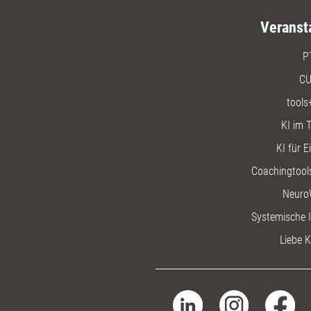
Veranst
P
CU
tools
KI im T
KI für E
Coachingtools
Neuro
Systemische I
Liebe K