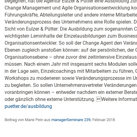
begegnen, hat die Agentur Eulzer & Pütter eine Ausbildung z
Change Management und Agile Organisationsentwicklung konzip
Führungskräfte, Abteilungsleiter und andere interne Mitarbeite
Veränderungsprozess des Unternehmens eine Rolle spielen. 
Sicht von Eulzer & Pütter: Die Ausbildung zum sogenannten C
wichtigsten Lerninhalte der Einzelausbildungen zum Busine
Organisationsentwickler. So soll der Change Agent den Verän
Ebenen zugleich anstoßen können: auf der persönlichen, der 
Organisationsebene – ohne zuvor drei zeitintensive Einzelau
müssen. Nach einem Jahr mit insgesamt sechs Modulen soll
in der Lage sein, Einzelcoachings mit Mitarbeitern zu führen
Workshops zu moderieren sowie Veränderungsprozesse im Unt
zu begleiten. So sollen Unternehmensvertreter Veränderunge
voranbringen können – entweder nachdem ein externer Berater 
oder gänzlich ohne externe Unterstützung. Weitere Informa
puetter.de/ausbildung
Beitrag von Marie Pein aus
managerSeminare 239
, Februar 2018