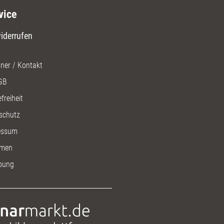
vice
iderrufen
ner / Kontakt
GB
freiheit
schutz
essum
men
bung