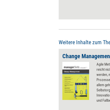
zweifeln lassen, dass
Selbstorganisation tatsächlich
gewollt ist. Durch vier
Maßnahmen werden
Führungskräfte vom -
ungewollten - Verhinderer zum
Förderer der
Selbstorganisation.
Weitere Inhalte zum Th
Change Managemen
Agile Me
reicht nic
werden, 
Prozesse
allem ge
Selbstorg
Innovatio
und Fallb
gelingt.