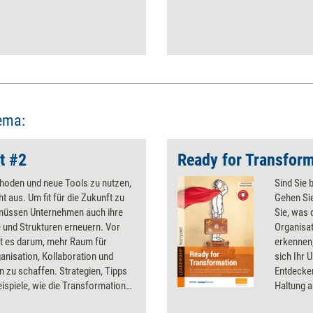
ema:
t #2
Ready for Transform
thoden und neue Tools zu nutzen,
Sind Sie 
ht aus. Um fit für die Zukunft zu
Gehen Si
müssen Unternehmen auch ihre
Sie, was 
 und Strukturen erneuern. Vor
Organisat
ht es darum, mehr Raum für
erkennen
anisation, Kollaboration und
sich Ihr 
n zu schaffen. Strategien, Tipps
Entdecken
eispiele, wie die Transformation
Haltung a
entwickel