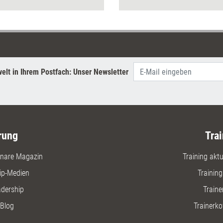
Angst vo
auch, wel
wird Ihne
Transform
rationale
der König
passende
elt in Ihrem Postfach: Unser Newsletter
werden F
Unsicher
zum Buch 
editierba
Ressourc
rung
Trai
nare Magazin
Training aktue
ip-Medien
Trainin
adership
Traine
Blog
Trainerko