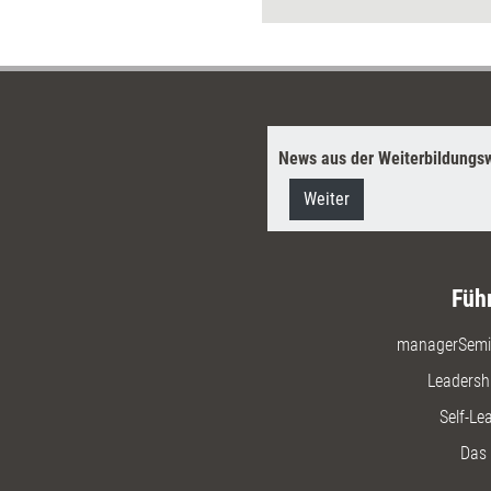
News aus der Weiterbildungsw
Weiter
Füh
managerSemi
Leadersh
Self-Le
Das 