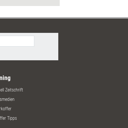
r Veränderungen kommt, aber
che Kraft ihr innewohnt. Dies
n helfen, die Menschen in der
ation zu begleiten - von der
n zur emotionalen Akzeptanz. Mit
sdisziplin Leadership und den
n Transformationsinstrumenten
ollowership erzeugt und
heiten überwunden. Begleitend
stehen Ihnen online über 20 teils
re Arbeitsblätter, Checklisten und
en zur Verfügung.
ning
ll Zeitschrift
gsmedien
rkoffer
ffer Tipps