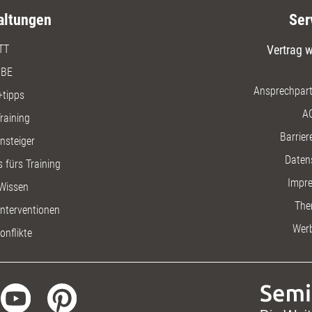
altungen
Ser
TT
Vertrag w
BE
Ansprechpart
+tipps
A
raining
Barriere
insteiger
Daten
 fürs Training
Impr
Wissen
The
nterventionen
Wer
onflikte