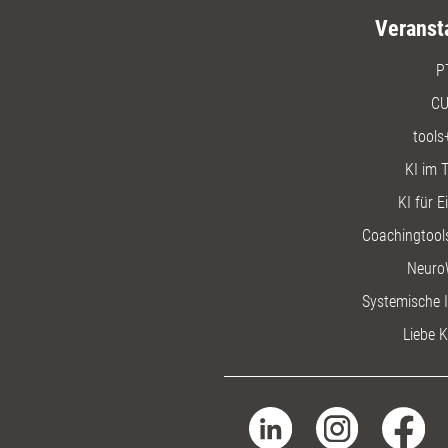
Veranst
P
CU
tools
KI im T
KI für E
Coachingtools
Neuro
Systemische I
Liebe K