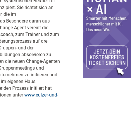
um systemischen Berater für
iert. Sie richtet sich an
r, die im
Das Besondere daran aus
hange Agent vereint die
sscoach, zum Trainer und zum
derungsprozess auf drei
Gruppen- und der
sbildungen absolvieren zu
en die neuen Change-Agenten
, Gruppenmeetings und
ernehmen zu initiieren und
n im eigenen Haus
den Prozess initiiert hat
tionen unter
www.eulzer-und-