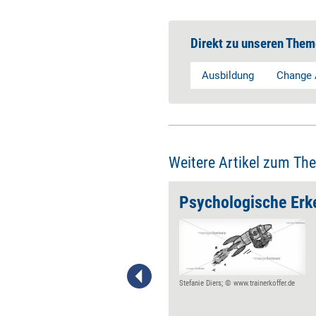
Direkt zu unseren Them
Ausbildung
Change 
Weitere Artikel zum Th
Selbstorganisation fördern statt verhindern
Viele Führungskräfte meinen,
der Weg eines Teams in die
Selbstorganisation ist ein
Selbstläufer. Daraus
resultieren Verhaltens-weisen,
Stefanie Diers; © www.trainerkoffer.de
die die Mitarbeitenden
verunsichern und daran