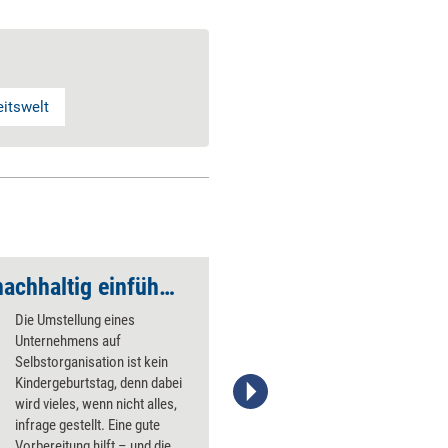
itswelt
Selbstorganisation nachhaltig einführen
Die Umstellung eines
Unternehmens auf
Selbstorganisation ist kein
Kindergeburtstag, denn dabei
wird vieles, wenn nicht alles,
Stefanie Diers, © www.trainerkoffer.de
infrage gestellt. Eine gute
Vorbereitung hilft – und die