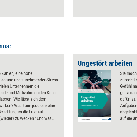
ema:
Ungestört arbeiten
 Zahlen, eine hohe
Sie möch
elastung und zunehmender Stress
zurechtk
vielen Unternehmen die
Gefühl n
eude und Motivation in den Keller
gut vora
lassen. Wie lässt sich dem
dafür ist
wirken? Was kann jede einzelne
Aufgaben
raft tun, um die Lust auf
abgelenkt
 (wieder) zu wecken? Und was
auf die a
wichtigsten und wirkungsvollsten
Arbeitspl
onsschrauben, an denen
erreichen