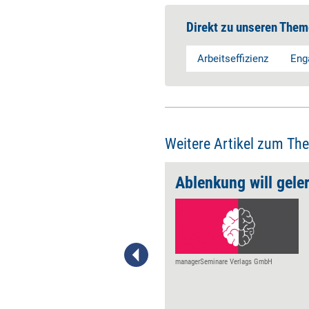
Direkt zu unseren Them
Arbeitseffizienz
Eng
Weitere Artikel zum Th
?
Ablenkung will geler
Henning Beck erklärt, warum
neue Technologien nicht das
Ende der Arbeit bedeuten.
managerSeminare Verlags GmbH