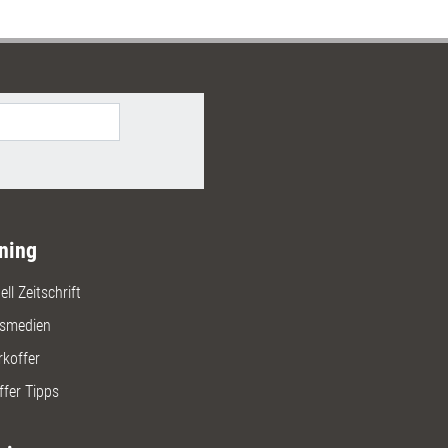
wa Ihrer Kunden einfach
n. Die sechs Selbstlernmodule
ndles unterstützen
räfte und Teammitglieder dabei,
ompetenzbereich auszubauen.
ning
ll Zeitschrift
gsmedien
rkoffer
ffer Tipps