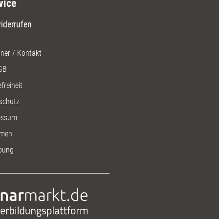
vice
iderrufen
ner / Kontakt
GB
freiheit
schutz
essum
men
bung