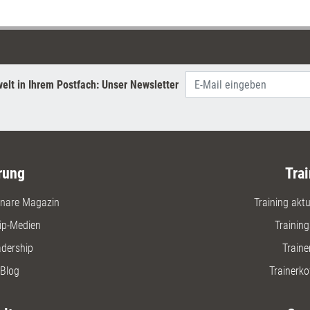
men drehen können?
Anrufe et
ignoriere
dieses Bu
Führungsk
diesen K
elt in Ihrem Postfach: Unser Newsletter
rung
Trai
nare Magazin
Training aktue
ip-Medien
Trainin
adership
Traine
Blog
Trainerko