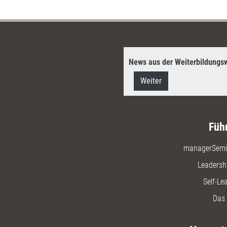
Unterneh
News aus der Weiterbildungsw
Weiter
Füh
managerSemi
Leadersh
Self-Le
Das 