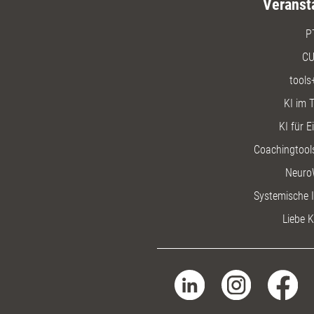
Veranst
P
CU
tools
KI im T
KI für E
Coachingtools
Neuro
Systemische I
Liebe K