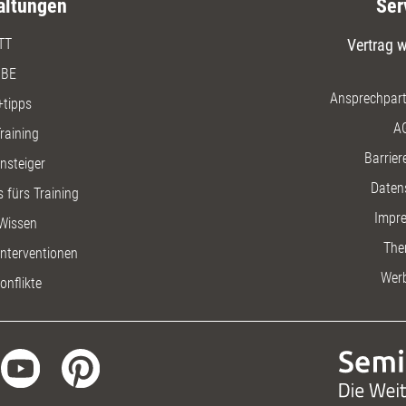
altungen
Ser
TT
Vertrag w
BE
Ansprechpart
+tipps
A
raining
Barriere
insteiger
Daten
 fürs Training
Impr
Wissen
The
nterventionen
Wer
onflikte