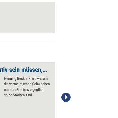
Warum wir unproduktiv sein ­müssen, um besser zu werden
Beenden Sie die Effi
Henning Beck erklärt, warum
die vermeintlichen Schwächen
unseres Gehirns eigentlich
seine Stärken sind.
managerSeminare Verlags GmbH