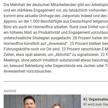
Die Mehrheit der deutschen Mitarbeitenden gibt am Arbeitspla
und ein stärkeres Engagement vor, als tatsächlich vorhanden 
kommt eine aktuelle Umfrage des Jobportals Indeed und des
Appinio, an der 1.000 Beschäftigte aus Deutschland teilgen
Büro als auch im Homeoffice arbeiten. Rund zwei Drittel von
ein höheres Maß an Produktivität und Engagement vorzutäusc
unterschiedliche Strategien ausgedacht: 28 Prozent halten ih
Homeoffice künstlich auf „Anwesend“. 25 Prozent bleiben be
Führungskräfte noch vor Ort sind. 23 Prozent verschicken E-
Zeiten, etwa spät abends, um „Aktivität“ zu signalisieren. 22 P
Meetings, ohne jedoch inhaltlich substanziell etwas beizutr
an, bewusst Bekleidung oder Gegenstände wie Jacken oder T
Anwesenheit vorzutäuschen.
ANZEIGE
KI. Organisati
KI wird zum Ge