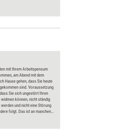
ten mit Ihrem Arbeitspensum
ommen, am Abend mit dem
ach Hause gehen, dass Sie heute
ngekommen sind. Voraussetzung
, dass Sie sich ungestört Ihren
 widmen können, nicht ständig
 werden und nicht eine Störung
ndere folgt. Das ist an manchen
ätzen nicht ganz so einfach zu
, denn Sie können ja nicht die