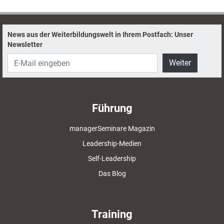
Organisationen und der Gesellschaft als
Ganzes. Denkansätze, Konzepte und
Methoden, um dem Resonanzverlust
News aus der Weiterbildungswelt in Ihrem Postfach: Unser
entgegenzuwirken und starke Verbindungen
Newsletter
zu fördern.
Weiter
Führung
managerSeminare Magazin
Leadership-Medien
Self-Leadership
Das Blog
Training