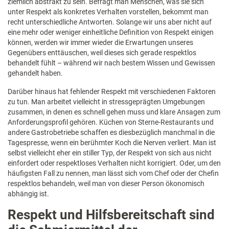
ziemlich abstrakt zu sein. Befragt man Menschen, was sie sich
unter Respekt als konkretes Verhalten vorstellen, bekommt man
recht unterschiedliche Antworten. Solange wir uns aber nicht auf
eine mehr oder weniger einheitliche Definition von Respekt einigen
können, werden wir immer wieder die Erwartungen unseres
Gegenübers enttäuschen, weil dieses sich gerade respektlos
behandelt fühlt – während wir nach bestem Wissen und Gewissen
gehandelt haben.
Darüber hinaus hat fehlender Respekt mit verschiedenen Faktoren
zu tun. Man arbeitet vielleicht in stressgeprägten Umgebungen
zusammen, in denen es schnell gehen muss und klare Ansagen zum
Anforderungsprofil gehören. Küchen von Sterne-Restaurants und
andere Gastrobetriebe schaffen es diesbezüglich manchmal in die
Tagespresse, wenn ein berühmter Koch die Nerven verliert. Man ist
selbst vielleicht eher ein stiller Typ, der Respekt von sich aus nicht
einfordert oder respektloses Verhalten nicht korrigiert. Oder, um den
häufigsten Fall zu nennen, man lässt sich vom Chef oder der Chefin
respektlos behandeln, weil man von dieser Person ökonomisch
abhängig ist.
Respekt und Hilfsbereitschaft sind