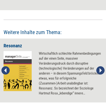
psychologische Spiele in Gang. Je nach Typus neigen wir dazu, mit
Druck, Suggestivfragen, Weichmachern und Bagatellisierungen zu
arbeiten. Wer jedoch Respekt von anderen möchte, der sollte auf diese
Spiele verzichten und prägnant formulieren. Einige Beispiele, die zeigen,
was das bedeutet.
Weitere Inhalte zum Thema:
Resonanz
Wirtschaftlich schlechte Rahmenbedingungen
auf der einen Seite, massiver
Veränderungsdruck durch disruptive
(technologische) Veränderungen auf der
anderen – in diesem Spannungsfeld bröckelt
etwas, was für erfolgreiche
(Zusammen-)Arbeit unabdingbar ist:
Resonanz. So bezeichnet der Soziologe
Hartmut Rosa „lebendige“ innere
Verbindungen, nicht nur zwischen Menschen,
sondern auch zwischen Menschen und „ihren“