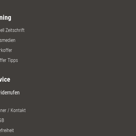
ning
ll Zeitschrift
gsmedien
rkoffer
ffer Tipps
vice
iderrufen
ner / Kontakt
GB
freiheit