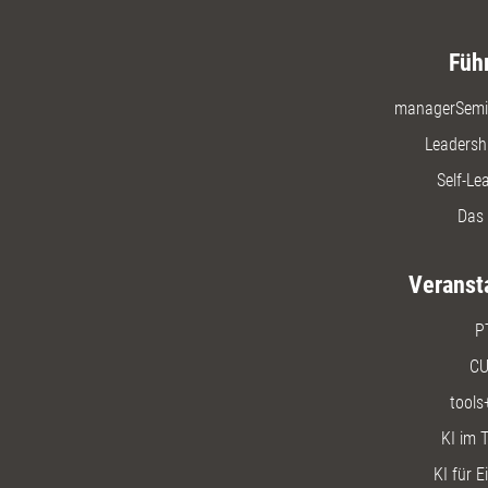
Füh
managerSemi
Leadersh
Self-Le
Das 
Veranst
P
CU
tools
KI im T
KI für E