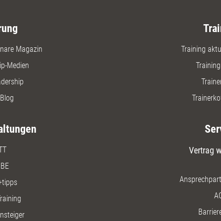
rung
Trai
nare Magazin
Training aktue
ip-Medien
Trainin
adership
Traine
Blog
Trainerko
altungen
Ser
TT
Vertrag w
BE
Ansprechpart
+tipps
A
raining
Barriere
insteiger