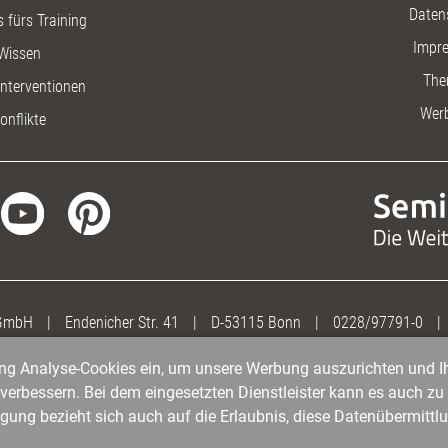
Daten
 fürs Training
Impr
Wissen
The
nterventionen
Wer
onflikte
 GmbH
|
Endenicher Str. 41
|
D-53115 Bonn
|
0228/97791-0
|
gung Analyse-Cookies ein, um unsere Werbung auszurichten und Ih
erbessern. Bei dem eingesetzten Dienstleister kann es auch zu 
igung bezieht sich auch auf die Erlaubnis, diese Datenübermit