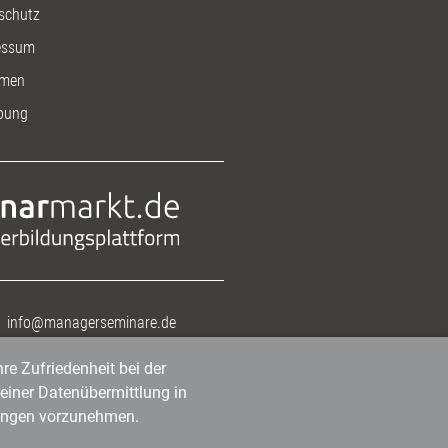
schutz
essum
men
bung
info@managerseminare.de
re Zufriedenheit bei der
einer Datenübermittlung in
tlungen vorzunehmen.