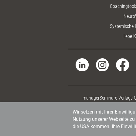
Coachingtools
Neuro
Systemische I
Liebe K
managerSeminare Verlags
Wir setzen mit Ihrer Einwilli
Nutzung unserer Webseite zu v
die USA kommen. Ihre Einwill