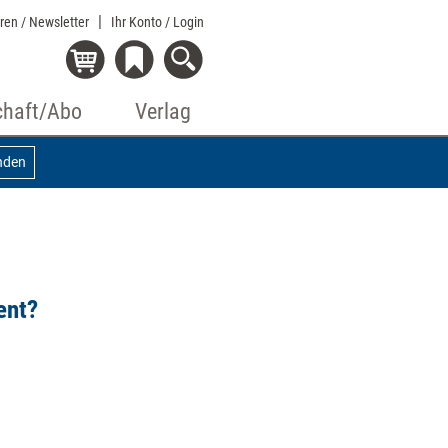
eren / Newsletter
Ihr Konto
/ Login
chaft/Abo
Verlag
nden
ent?