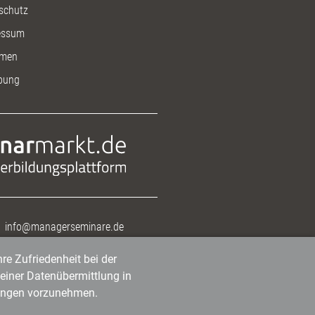
schutz
essum
men
bung
info@managerseminare.de
re Zufriedenheit bei der
einer Datenübermittlung in
tlungen vorzunehmen.