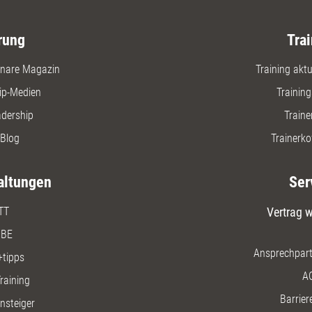
rung
Trai
nare Magazin
Training aktue
ip-Medien
Trainin
adership
Traine
Blog
Trainerko
altungen
Ser
TT
Vertrag w
BE
Ansprechpart
+tipps
A
raining
Barriere
insteiger