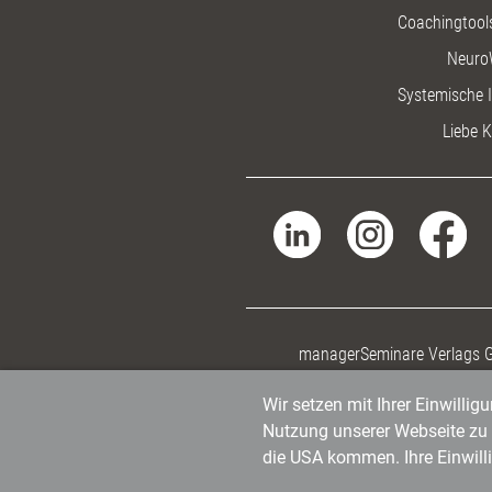
Coachingtools
Neuro
Systemische I
Liebe K
managerSeminare Verlags
Wir setzen mit Ihrer Einwilli
Nutzung unserer Webseite zu v
die USA kommen. Ihre Einwill