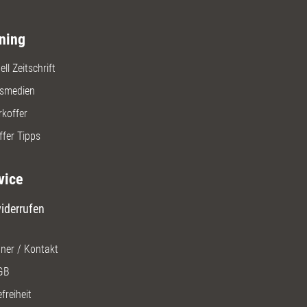
ning
ll Zeitschrift
gsmedien
rkoffer
ffer Tipps
vice
iderrufen
ner / Kontakt
GB
freiheit