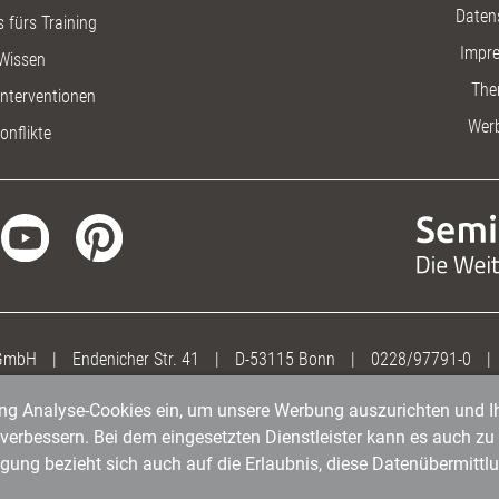
Daten
 fürs Training
Impr
Wissen
The
nterventionen
Wer
onflikte
 GmbH
|
Endenicher Str. 41
|
D-53115 Bonn
|
0228/97791-0
|
gung Analyse-Cookies ein, um unsere Werbung auszurichten und Ih
erbessern. Bei dem eingesetzten Dienstleister kann es auch zu 
igung bezieht sich auch auf die Erlaubnis, diese Datenübermit