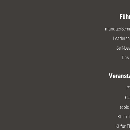
Füh
managerSemi
Leadersh
Self-Le
Das 
Veranst
P
CU
tools
KI im T
KI für E