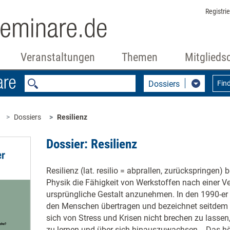
Registri
Veranstaltungen
Themen
Mitglieds
Dossiers
Fin
Dossiers
Resilienz
Dossier: Resilienz
Resilienz (lat. resilio = abprallen, zurückspringen)
Physik die Fähigkeit von Werkstoffen nach einer V
ursprüngliche Gestalt anzunehmen. In den 1990-er 
den Menschen übertragen und bezeichnet seitdem a
sich von Stress und Krisen nicht brechen zu lasse
zu lernen und über sich hinauszuwachsen. - Das hö