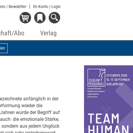
eren / Newsletter
Ihr Konto
/ Login
chaft/Abo
Verlag
den
 bezeichnete anfänglich in der
erformung wieder die
Jahren wurde der Begriff auf
uch: die emotionale Stärke,
n, sondern aus jedem Unglück
rt sich sehr erstrebenswert