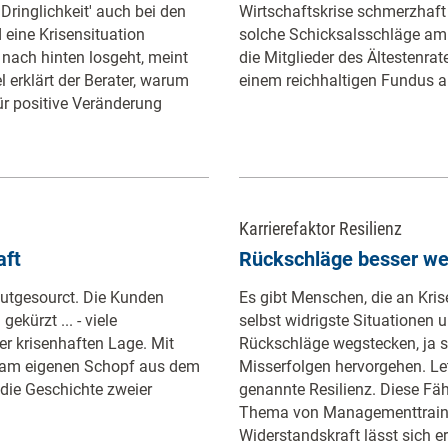
ringlichkeit' auch bei den
Wirtschaftskrise schmerzhaft
 eine Krisensituation
solche Schicksalsschläge am b
t nach hinten losgeht, meint
die Mitglieder des Ältestenra
el erklärt der Berater, warum
einem reichhaltigen Fundus a
ür positive Veränderung
Karrierefaktor Resilienz
aft
Rückschläge besser w
outgesourct. Die Kunden
Es gibt Menschen, die an Kris
kürzt ... - viele
selbst widrigste Situationen 
er krisenhaften Lage. Mit
Rückschläge wegstecken, ja s
 am eigenen Schopf aus dem
Misserfolgen hervorgehen. Le
 die Geschichte zweier
genannte Resilienz. Diese Fäh
Thema von Managementtraini
Widerstandskraft lässt sich er