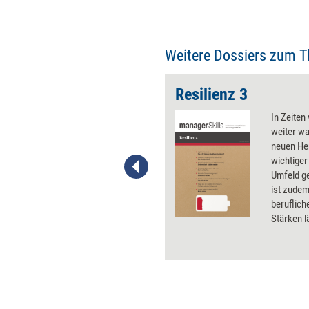
Weitere Dossiers zum 
Resilienz 3
rieg, die schlechte wirtschaftliche
In Zeiten
ng … in Anbetracht der aktuellen
weiter w
n möchte man am liebsten den
neuen Her
en Sand stecken und auf bessere
wichtiger
ffen. Gerade für Führungskräfte
Umfeld ge
edoch keine Option. Denn vor allem
ist zudem
ist es, den Weg in eine bessere
beruflich
u gestalten. Der wichtigste
Stärken l
ahin: Zuversicht bewahren. Also
Widersta
 entwickeln in das, was möglich
Trainings
n das, was in ihnen selbst und in
Eigenreg
arbeitenden steckt. Wie das
Modelle, 
nd wie sich die wichtigsten
dafür nut
en für die Gestaltung einer