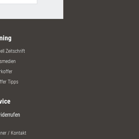
ning
ll Zeitschrift
gsmedien
rkoffer
ffer Tipps
vice
iderrufen
ner / Kontakt