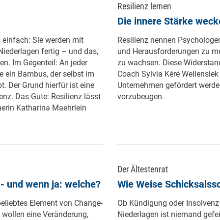
Resilienz lernen
Die innere Stärke weck
infach: Sie werden mit
Resilienz nennen Psychologen 
Niederlagen fertig – und das,
und Herausforderungen zu me
. Im Gegenteil: An jeder
zu wachsen. Diese Widerstandsk
e ein Bambus, der selbst im
Coach ­Sylvia Kéré Wellensiek
t. Der Grund hierfür ist eine
Unternehmen gefördert werde
enz. Das Gute: Resilienz lässt
vorzubeugen.
nerin Katharina Maehrlein
Der Ältestenrat
- und wenn ja: welche?
Wie Weise Schicksalss
n beliebtes Element von Change-
Ob Kündigung oder Insolvenz
 wollen eine Veränderung,
Niederlagen ist niemand gefeit