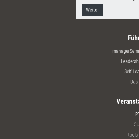
Weiter
Füh
managerSemi
Leadersh
Self-Le
Das 
Veranst
P
CU
tools