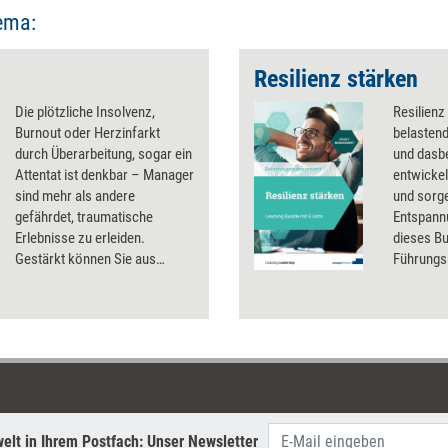
ema:
Resilienz stärken
Die plötzliche Insolvenz,
Resilienz
Burnout oder Herzinfarkt
belastend
durch Überarbeitung, sogar ein
und dasbe
Attentat ist denkbar – Manager
entwickel
sind mehr als andere
und sorg
gefährdet, traumatische
Entspann
Erlebnisse zu erleiden.
dieses Bu
Gestärkt können Sie aus
Führungsk
diesen Krisen hervorgehen,
diesen K
wenn Sie sich an fünf Faktoren
orientieren. Abgekürzt
ergeben sie das Kürzel HEART.
elt in Ihrem Postfach: Unser Newsletter