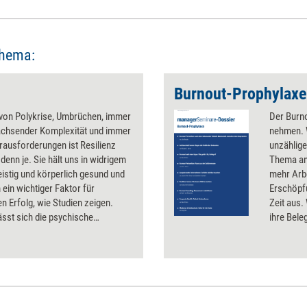
Thema:
Burnout-Prophylaxe
 von Polykrise, Umbrüchen, immer
Der Burno
achsender Komplexität und immer
nehmen. 
ausforderungen ist Resilienz
unzählige
 denn je. Sie hält uns in widrigem
Thema an
istig und körperlich gesund und
mehr Arb
 ein wichtiger Faktor für
Erschöpf
en Erfolg, wie Studien zeigen.
Zeit aus.
ässt sich die psychische
ihre Bele
ndskraft nicht nur im Rahmen von
bewahren
 und Coachings, sondern auch in
tun, um g
ie oder gemeinsam im Team.
Themendo
Tools und Methoden, die sich
gibt Tipp
zen lassen.