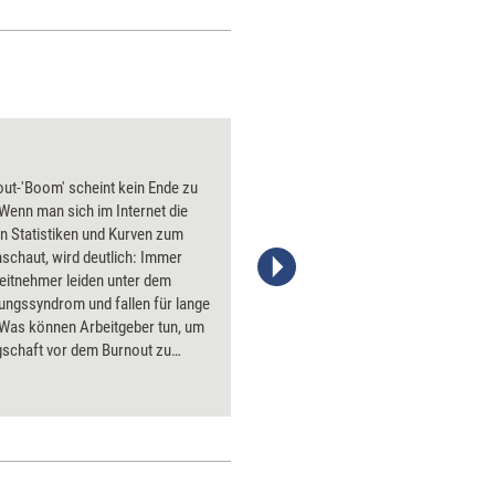
Krisenmanagement
ut-'Boom' scheint kein Ende zu
Seit der 
Wenn man sich im Internet die
Finanzkri
n Statistiken und Kurven zum
Krisenman
schaut, wird deutlich: Immer
Wirtschaf
eitnehmer leiden unter dem
'Augen zu
ungssyndrom und fallen für lange
jammern h
 Was können Arbeitgeber tun, um
vielmehr 
gschaft vor dem Burnout zu
Personal
? Und was können Mitarbeiter
Kundenko
esund zu bleiben? Unser
Mitarbeit
ssier sucht nach Antworten und
Situation
s zur Burnout-Prophylaxe.
Zukunft g
Dossier l
erfolgser