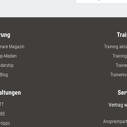
rung
Trai
nare Magazin
Training aktue
ip-Medien
Trainin
adership
Traine
Blog
Trainerko
altungen
Ser
TT
Vertrag w
BE
Ansprechpart
+tipps