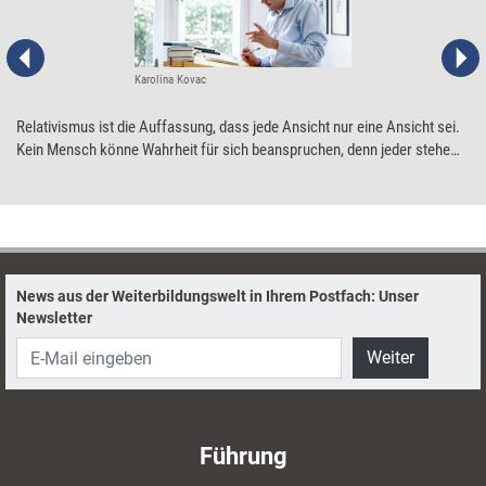
Karolina Kovac
​Relativismus ist die Auffassung, dass jede Ansicht nur eine Ansicht sei.
Kein Mensch könne Wahrheit für sich beanspruchen, denn jeder stehe
auf einem einmaligen Standpunkt in der Welt. Die Losung der Relativisten
lautet: „Alle haben ihre eigene Realität!“ Oder auch: „Du hast recht, und
ich habe recht, jeder auf seine Weise!“ Das klingt human und aufgeklärt,
hat aus Sicht des Philosophen Michael Andrick aber schlechte
Konsequenzen. ​
News aus der Weiterbildungswelt in Ihrem Postfach: Unser
Newsletter
Weiter
Führung