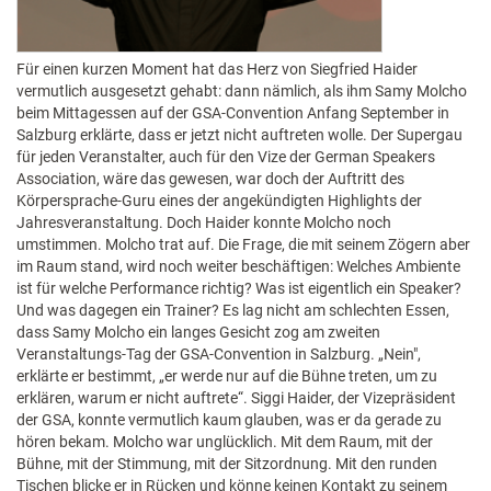
Für einen kurzen Moment hat das Herz von Siegfried Haider
vermutlich ausgesetzt gehabt: dann nämlich, als ihm Samy Molcho
beim Mittagessen auf der GSA-Convention Anfang September in
Salzburg erklärte, dass er jetzt nicht auftreten wolle. Der Supergau
für jeden Veranstalter, auch für den Vize der German Speakers
Association, wäre das gewesen, war doch der Auftritt des
Körpersprache-Guru eines der angekündigten Highlights der
Jahresveranstaltung. Doch Haider konnte Molcho noch
umstimmen. Molcho trat auf. Die Frage, die mit seinem Zögern aber
im Raum stand, wird noch weiter beschäftigen: Welches Ambiente
ist für welche Performance richtig? Was ist eigentlich ein Speaker?
Und was dagegen ein Trainer?
Es lag nicht am schlechten Essen,
dass Samy Molcho ein langes Gesicht zog am zweiten
Veranstaltungs-Tag der GSA-Convention in Salzburg. „Nein",
erklärte er bestimmt, „er werde nur auf die Bühne treten, um zu
erklären, warum er nicht auftrete“. Siggi Haider, der Vizepräsident
der GSA, konnte vermutlich kaum glauben, was er da gerade zu
hören bekam. Molcho war unglücklich. Mit dem Raum, mit der
Bühne, mit der Stimmung, mit der Sitzordnung. Mit den runden
Tischen blicke er in Rücken und könne keinen Kontakt zu seinem