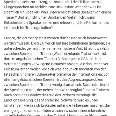
Speaker zu sein, zurückzog, entbrannte bei den Teilnehmern in
Flurgesprächen tatsächlich eine Diskussion: Wer oder was ist
eigentlich ein Speaker? Was unterscheidet einen Speaker von einem
Trainer? Und ist nicht unter Umständen "gefährlich", wenn
Entscheider die Speaker sehen und erleben und ihre Performances
irrtümlich für Trainings halten?
Fragen, die getrost gestellt werden dürfen und auch beantwortet
werden müssen. Die GSA freilich hat ihre Definitionen gefunden, sie
unterscheidet gemäß ihrem amerikanischem Vorbild nicht wirklich
zwischen Speaker und Trainer (Was hierzulande Trainer heißt, ist
dort im angelsächischen "Teacher"). Solange die GSA mit ihren
Veranstaltungen vorwiegend Besucher anzieht, die das Reden vor
Publikum lernen wollen, die sich was abgucken möchten von der
tatsächlich höheren Bühnen-Performance der internationalen, vor
allem angelsächsischen Speaker, ist das Abgrenzungsproblem
zwischen Speaker und Trainer wenig dramatisch. Dann nämlich ist
der Speaker jemand, der neben dem Werkzeugkoffers des Trainers
auch noch das Handwerkszeug des Redners mitbringt: die
Emotionalisierung, das Storytelling. Schwierig wird es unter
Umständen, wenn sich Einkäufer unter die Teilnehmer mischen, die
weniger gut zu unterscheiden wissen zwischen einer erkenntnis-
vermittelnden Keynote, die das Ziel hat, Menschen zu öffnen, und