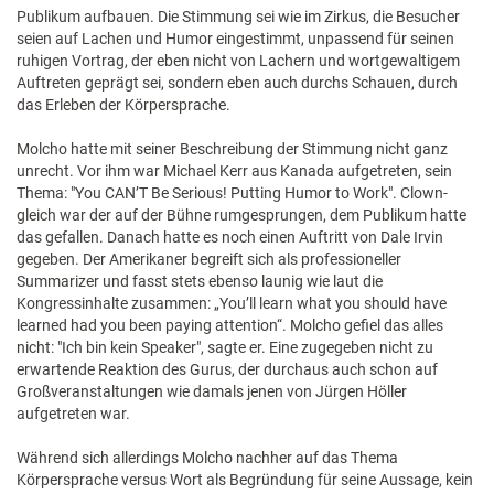
Publikum aufbauen. Die Stimmung sei wie im Zirkus, die Besucher
seien auf Lachen und Humor eingestimmt, unpassend für seinen
ruhigen Vortrag, der eben nicht von Lachern und wortgewaltigem
Auftreten geprägt sei, sondern eben auch durchs Schauen, durch
das Erleben der Körpersprache.
Molcho hatte mit seiner Beschreibung der Stimmung nicht ganz
unrecht. Vor ihm war Michael Kerr aus Kanada aufgetreten, sein
Thema: "You CAN’T Be Serious! Putting Humor to Work". Clown-
gleich war der auf der Bühne rumgesprungen, dem Publikum hatte
das gefallen. Danach hatte es noch einen Auftritt von Dale Irvin
gegeben. Der Amerikaner begreift sich als professioneller
Summarizer und fasst stets ebenso launig wie laut die
Kongressinhalte zusammen: „You’ll learn what you should have
learned had you been paying attention“. Molcho gefiel das alles
nicht: "Ich bin kein Speaker", sagte er. Eine zugegeben nicht zu
erwartende Reaktion des Gurus, der durchaus auch schon auf
Großveranstaltungen wie damals jenen von Jürgen Höller
aufgetreten war.
Während sich allerdings Molcho nachher auf das Thema
Körpersprache versus Wort als Begründung für seine Aussage, kein