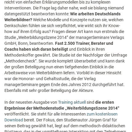
reicht von einfachen Erklärungsmodellen bis zu komplexen
Interventionen. Die Frage lag daher nahe, weil sie bislang niemand
datengestützt beantworten konnte:
Wie arbeiten Deutschlands
Weiterbildner?
Welche Modelle und Konzepte nutzen sie, welchen
Denkschulen fühlen sie sich verpflichtet, wie wirkt sich ihr Know-
how auf ihren Erfolg aus? Fragen dieser Art kann nun erstmals die
Studie „WeiterbildungsSzene 2014” der managerSeminare Verlags
GmbH, Bonn, beantworten.
Fast 2.500 Trainer, Berater und
Coachs haben sich daran beteiligt
und Einblick in ihren
Methodenkoffer gewährt.
Die Studie ist der Nachfolger der Umfrage
„Methodencheck”. Sie wurde komplett überarbeitet und kann dank
der großen Beteiligung nun einen tiefgehenden Einblick in die
Arbeitsweise von Weiterbildnern liefern. Vorbild in dieser Hinsicht
war die Honorar- und Gehaltsstudie, die der Verlag
managerSeminare gegen Ende des Jahres 2012 durchgeführt hat.
Ebenfalls mit sehr großer Beteiligung der Akteure.
In der neuesten Ausgabe von
Training aktuell
sind
die ersten
Ergebnisse der Methodenstudie „WeiterbildungsSzene 2014“
veröffentlicht. Sie steht für alle Interessenten
zum kostenlosen
Download
bereit. Der Fokus, den Studienautor Jürgen Graf für
seinen Beitrag gewählt hat, liegt auf dem methodisch-didaktischen
Rüstzeug, das in der unmittelbaren Interaktion mit den Teilnehmern