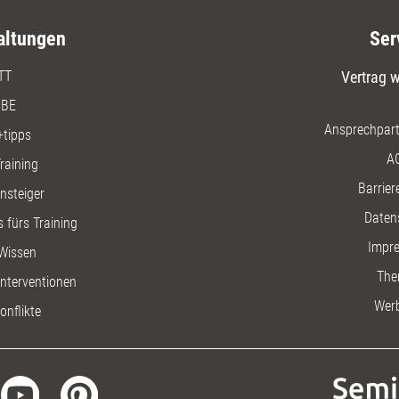
altungen
Ser
TT
Vertrag w
BE
Ansprechpart
+tipps
A
raining
Barriere
insteiger
Daten
 fürs Training
Impr
Wissen
The
nterventionen
Wer
onflikte