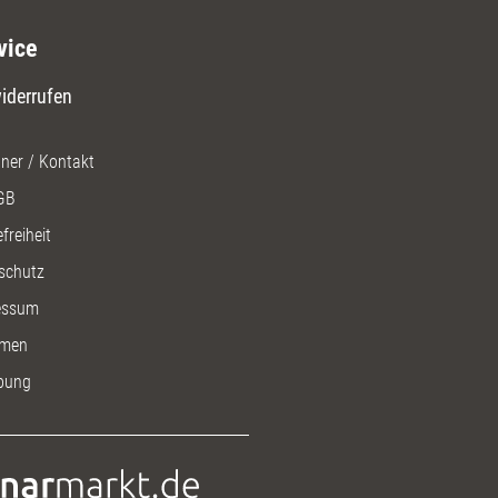
vice
iderrufen
ner / Kontakt
GB
freiheit
schutz
essum
men
bung