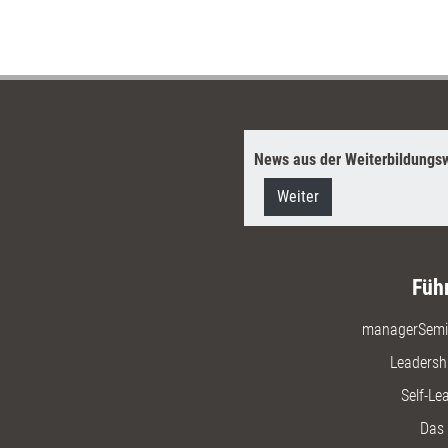
News aus der Weiterbildungsw
Weiter
Füh
managerSemi
Leadersh
Self-Le
Das 