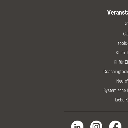
Veranst
P
CU
tools
KI im T
KI für E
Coachingtools
Neuro
Systemische I
Liebe K