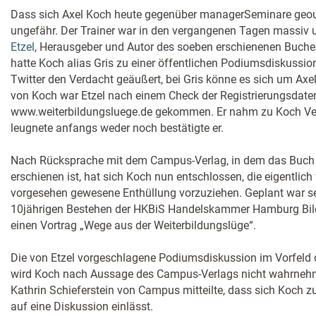
Dass sich Axel Koch heute gegenüber managerSeminare geou
ungefähr. Der Trainer war in den vergangenen Tagen massiv 
Etzel
, Herausgeber und Autor des soeben erschienenen Buches
hatte Koch alias Gris zu einer öffentlichen Podiumsdiskussi
Twitter den Verdacht geäußert, bei Gris könne es sich um Axe
von Koch war Etzel nach einem Check der Registrierungsdate
www.weiterbildungsluege.de gekommen. Er nahm zu Koch Ver
leugnete anfangs weder noch bestätigte er.
Nach Rücksprache mit dem Campus-Verlag, in dem das Buch "
erschienen ist, hat sich Koch nun entschlossen, die eigentlic
vorgesehen gewesene Enthüllung vorzuziehen. Geplant war s
10jährigen Bestehen der HKBiS Handelskammer Hamburg Bildu
einen Vortrag „Wege aus der Weiterbildungslüge“.
Die von Etzel vorgeschlagene Podiumsdiskussion im Vorfeld
wird Koch nach Aussage des Campus-Verlags nicht wahrnehme
Kathrin Schieferstein von Campus mitteilte, dass sich Koch z
auf eine Diskussion einlässt.