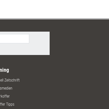
ning
ll Zeitschrift
gsmedien
rkoffer
ffer Tipps