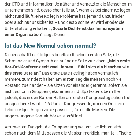
der CTO und Informatiker. Je näher und vernetzter die Menschen im
Unternehmen sind, desto eher falle auf, wenn es bei einem Kollegen
nicht rund läuft, eine Kollegin Probleme hat, jemand unzufrieden
oder auch nur unsicher ist – und desto schneller wird er oder sie
Unterstützung erhalten.
„Soziale Dichte ist das Immunsystem
einer Organisation“
, sagt Diener.
Ist das New Normal schon normal?
Diener schafft es übrigens bereits mit seinem ersten Satz, die
Schmunzler und Sympathien auf seine Seite zu ziehen:
„Mein erste
Vor-Ort-Konferenz seit zwei Jahren – fühlt sich ein bisschen wie
das erste Date an.“
Das erste-Date-Feeling haben vermutlich
mehrere, zumindest halten am ersten Tag die meisten noch viel
Abstand zueinander – sie sitzen voneinander getrennt, sofern sie
nicht schon in Gruppen gekommen sind. Spätestens beim Bier
jedoch, das in den Balloni-Hallen am ersten Kongresstag schon früh
ausgeschenkt wird – 16 Uhr ist Kongressende, um den Onlinern
keine eckigen Augen zu verpassen –, fallen die Masken. Die
ungezwungene Kontaktbörse ist eröffnet.
Am zweiten Tag geht die Entspannung weiter: Hier lichten sich
schon nach dem Mittagessen die Masken merklich, man teilt Tische