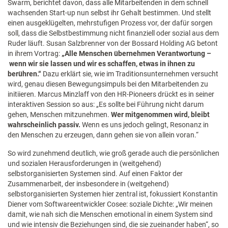
Swarm, berichtet davon, dass alle Mitarbeitenden in dem schnell
wachsenden Start-up nun selbst ihr Gehalt bestimmen. Und stellt
einen ausgeklügelten, mehrstufigen Prozess vor, der dafür sorgen
soll, dass die Selbstbestimmung nicht finanziell oder sozial aus dem
Ruder läuft. Susan Salzbrenner von der Bossard Holding AG betont
in ihrem Vortrag:
„Alle Menschen übernehmen Verantwortung –
wenn wir sie lassen und wir es schaffen, etwas in ihnen zu
berühren.“
Dazu erklärt sie, wie im Traditionsunternehmen versucht
wird, genau diesen Bewegungsimpuls bei den Mitarbeitenden zu
initiieren. Marcus Minzlaff von den HR-Pioneers drückt es in seiner
interaktiven Session so aus: „Es sollte bei Führung nicht darum
gehen, Menschen mitzunehmen.
Wer mitgenommen wird, bleibt
wahrscheinlich passiv.
Wenn es uns jedoch gelingt, Resonanz in
den Menschen zu erzeugen, dann gehen sie von allein voran.“
So wird zunehmend deutlich, wie groß gerade auch die persönlichen
und sozialen Herausforderungen in (weitgehend)
selbstorganisierten Systemen sind. Auf einen Faktor der
Zusammenarbeit, der insbesondere in (weitgehend)
selbstorganisierten Systemen hier zentral ist, fokussiert Konstantin
Diener vom Softwareentwickler Cosee: soziale Dichte: „Wir meinen
damit, wie nah sich die Menschen emotional in einem System sind
und wie intensiv die Beziehungen sind, die sie zueinander haben“, so