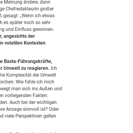
ne Meinung ändere, dann
rige Chefredakteurin großer
ß gesagt: „Wenn ich etwas
h es später noch so sehr
ng und Einfluss gewinnen.
r, angesichts der
n volatilen Kontexten
ne Basta-Führungskräfte,
er Umwelt zu reagieren.
Ich
. Die Komplexität der Umwelt
horchen: Wie fühle ich mich
bewegt man sich ins Außen und
en vorliegenden Fakten:
iden. Auch bei der wichtigen
are Ansage sinnvoll ist? Oder
nd viele Perspektiven gelten