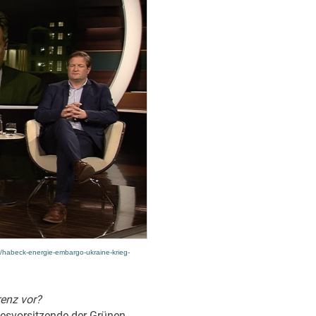
k/habeck-energie-embargo-ukraine-krieg-
renz vor?
esvorsitzende der Grünen,