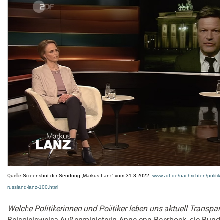
Quelle:
Screenshot der Sendung „Markus Lanz“ vom 31.3.2022,
www.zdf.de/nachrichten/politi
russland-lanz-100.html
Welche Politikerinnen und Politiker leben uns aktuell Transpa
Beispielsweise Außenministerin Annalena Baerbock, die Bund