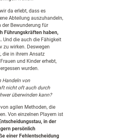
r da erlebt, dass es
gene Abteilung auszuhandeln,
in der Bewunderung für
ch Führungskräften haben,
.
Und die auch die Fähigkeit
v zu wirken. Deswegen
 die in ihrem Ansatz
 Frauen und Kinder erhebt,
t vergessen wurden.
em Handeln von
ft nicht oft auch durch
 schwer überwinden kann?
 von agilen Methoden, die
len. Von einzelnen Playern ist
ntscheidungsstau, in der
ngern persönlich
ße einer Fehlentscheidung