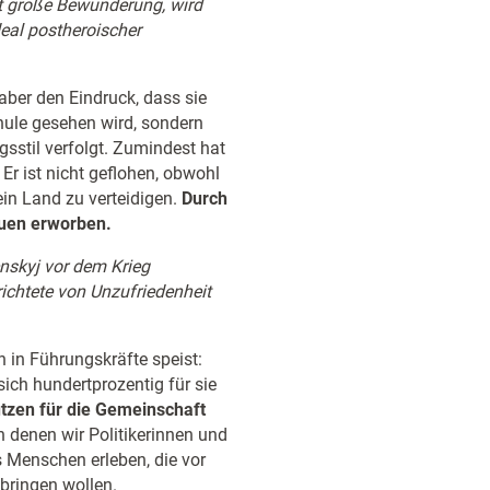
it große Bewunderung, wird
deal postheroischer
aber den Eindruck, dass sie
chule gesehen wird, sondern
gsstil verfolgt. Zumindest hat
Er ist nicht geflohen, obwohl
in Land zu verteidigen.
Durch
auen erworben.
nskyj vor dem Krieg
ichtete von Unzufriedenheit
n in Führungskräfte speist:
sich hundertprozentig für sie
tzen für die Gemeinschaft
n denen wir Politikerinnen und
 Menschen erleben, die vor
 bringen wollen.