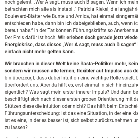
noch gelernt, „Wer A sagt, muss auch B sagen. Wenn ich mei
betrachten mich alle als instabil.“ Patricia Riekel, die langjäh
Boulevard-Blätter wie Bunte und Amica, hat einmal sinngemä
entschieden habe, dann bin ich dabeigeblieben, auch, wenn ic
bereut habe.“ In der Tat können Führungskräfte so Anerkennu
Der Preis dafür ist hoch.
Wir erleben doch gerade jetzt wiede
Energiekrise, dass dieses „Wer A sagt, muss auch B sagen“ i
einfach nicht mehr gelten kann.
Wir brauchen in dieser Welt keine Basta-Politiker mehr, kei
sondern wir müssen alle lernen, flexibler auf Impulse aus d
bin überzeugt, dass dabei Intuition eine wichtige Rolle spielt
überfordert uns. Aber da hilft es, erst einmal in sich hineinzu
eigentlich? Was sagt mein erster innerer Impuls? Und dann 
beschäftigt sich nach dieser ersten groben Orientierung mit d
Stützen diese die Intuition oder nicht? Das hilft beim Entsche
Führungsunterscheidung: Ist das eine Situation, in der eine kl
ist es eine, in der es besser ist, sich selbst zurückzunehmen u
zu lassen?