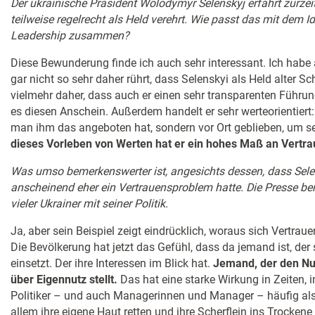
Der ukrainische Präsident Wolodymyr Selenskyj erfährt zurze
teilweise regelrecht als Held verehrt. Wie passt das mit dem I
Leadership zusammen?
Diese Bewunderung finde ich auch sehr interessant. Ich habe 
gar nicht so sehr daher rührt, dass Selenskyi als Held alter S
vielmehr daher, dass auch er einen sehr transparenten Führun
es diesen Anschein. Außerdem handelt er sehr werteorientiert: 
man ihm das angeboten hat, sondern vor Ort geblieben, um se
dieses Vorleben von Werten hat er ein hohes Maß an Vertr
Was umso bemerkenswerter ist, angesichts dessen, dass Sele
anscheinend eher ein Vertrauensproblem hatte. Die Presse ber
vieler Ukrainer mit seiner Politik.
Ja, aber sein Beispiel zeigt eindrücklich, woraus sich Vertraue
Die Bevölkerung hat jetzt das Gefühl, dass da jemand ist, der 
einsetzt. Der ihre Interessen im Blick hat.
Jemand, der den Nu
über Eigennutz stellt.
Das hat eine starke Wirkung in Zeiten, i
Politiker – und auch Managerinnen und Manager – häufig als
allem ihre eigene Haut retten und ihre Scherflein ins Trockene