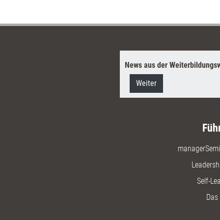
News aus der Weiterbildungsw
Weiter
Füh
managerSemi
Leadersh
Self-Le
Das 