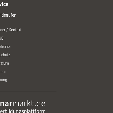
vice
iderrufen
ner / Kontakt
GB
freiheit
schutz
essum
men
bung