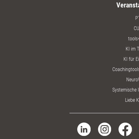
Veranst
P
CU
tools
KI im T
KI für E
Coachingtools
Neuro
Systemische I
Liebe K