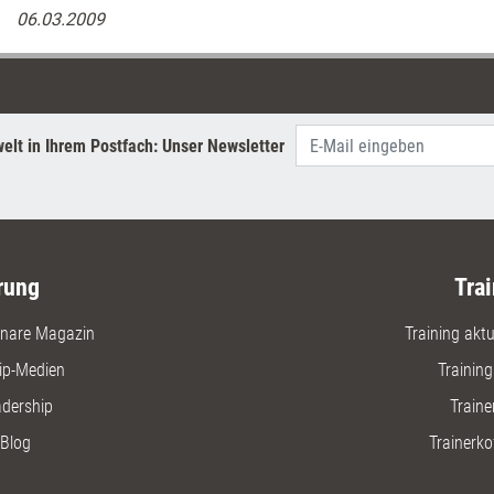
06.03.2009
elt in Ihrem Postfach: Unser Newsletter
rung
Trai
nare Magazin
Training aktue
ip-Medien
Trainin
adership
Traine
Blog
Trainerko