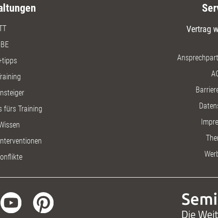
altungen
Ser
TT
Vertrag w
BE
Ansprechpart
+tipps
A
raining
Barriere
insteiger
Daten
 fürs Training
Impr
Wissen
The
nterventionen
Wer
onflikte