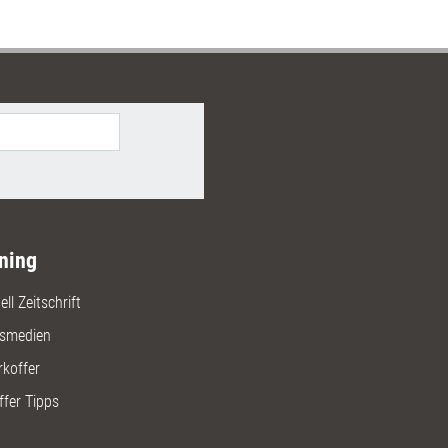
ning
ll Zeitschrift
gsmedien
rkoffer
ffer Tipps