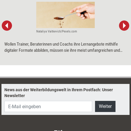
Nataliya Vaitkevich/Pexels.com
Wollen Trainer, Beraterinnen und Coachs ihre Lernangebote mithilfe
digitaler Formate abbilden, müssen sie ihre meist umfangreichen und
komplexen Inhalte auf das Wesentliche reduzieren. Reduktions-Trainer
Yvo Wüest erklärt, wie das gelingen kann und warum weniger tatsächlich
häufig mehr ist.
News aus der Weiterbildungswelt in Ihrem Postfach: Unser
Newsletter
Weiter