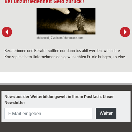
Bei Unzufriedenheit Geld zurück?
chriskuddl, Zweisam/photocase.com
Beraterinnen und Berater sollten nur dann bezahlt werden, wenn ihre
Konzepte einem Unternehmen den gewünschten Erfolg bringen, so eine
populäre Forderung. Eine Mechanikerin wird ja auch nur dann bezahlt,
wenn das Auto wieder fährt. Warum dieser Vergleich hinkt und eine
erfolgsabhängige Bezahlung in der Beratung keinen Sinn macht, erklärt
Organisationssoziologe Stefan Kühl.
News aus der Weiterbildungswelt in Ihrem Postfach: Unser
Newsletter
Weiter