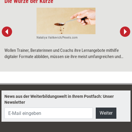
Die Würze der Kürze
Nataliya Vaitkevich/Pexels.com
Wollen Trainer, Beraterinnen und Coachs ihre Lernangebote mithilfe
digitaler Formate abbilden, müssen sie ihre meist umfangreichen und
komplexen Inhalte auf das Wesentliche reduzieren. Reduktions-Trainer
Yvo Wüest erklärt, wie das gelingen kann und warum weniger tatsächlich
häufig mehr ist.
News aus der Weiterbildungswelt in Ihrem Postfach: Unser
Newsletter
Weiter