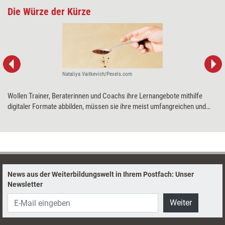
Die Würze der Kürze
Nataliya Vaitkevich/Pexels.com
Wollen Trainer, Beraterinnen und Coachs ihre Lernangebote mithilfe
digitaler Formate abbilden, müssen sie ihre meist umfangreichen und
komplexen Inhalte auf das Wesentliche reduzieren. Reduktions-Trainer
Yvo Wüest erklärt, wie das gelingen kann und warum weniger tatsächlich
häufig mehr ist.
News aus der Weiterbildungswelt in Ihrem Postfach: Unser
Newsletter
Weiter