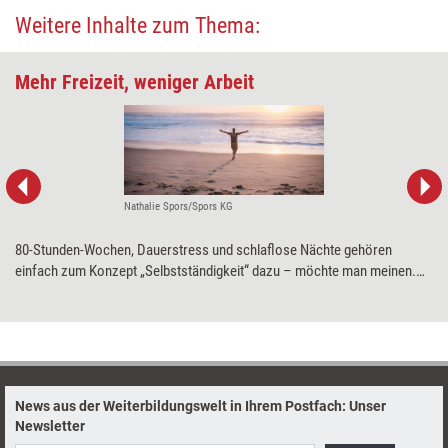
Weitere Inhalte zum Thema:
Mehr Freizeit, weniger Arbeit
Nathalie Spors/Spors KG
80-Stunden-Wochen, Dauerstress und schlaflose Nächte gehören
einfach zum Konzept „Selbstständigkeit“ dazu – möchte man meinen.
Trainer und Berater Manuel Spors sieht das anders. Er hat sein Konzept
von (selbstständiger) Arbeit überarbeitet und das 9-zu-3-Modell (neun
Monate arbeiten, drei Monate frei) entwickelt. Was es mit dem Modell
auf sich hat und wie es sich umsetzen lässt.
News aus der Weiterbildungswelt in Ihrem Postfach: Unser
Newsletter