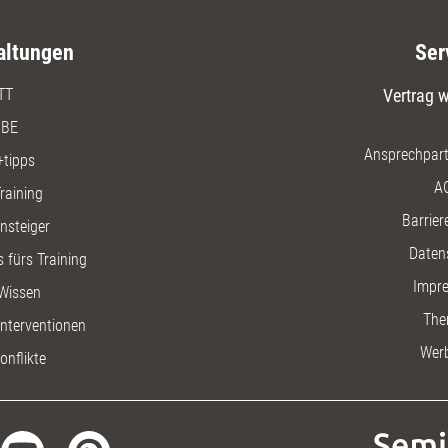
altungen
Ser
TT
Vertrag w
BE
Ansprechpart
+tipps
A
raining
Barriere
insteiger
Daten
 fürs Training
Impr
Wissen
The
nterventionen
Wer
onflikte