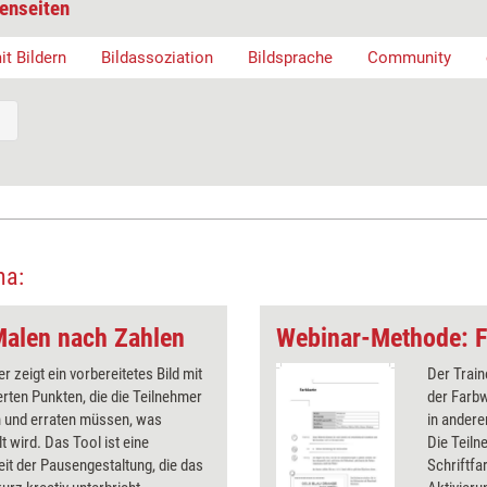
enseiten
it Bildern
Bildassoziation
Bildsprache
Community
ma:
alen nach Zahlen
Webinar-Methode: F
er zeigt ein vorbereitetes Bild mit
Der Train
ten Punkten, die die Teilnehmer
der Farbw
n und erraten müssen, was
in andere
lt wird. Das Tool ist eine
Die Teil
it der Pausengestaltung, die das
Schriftfa