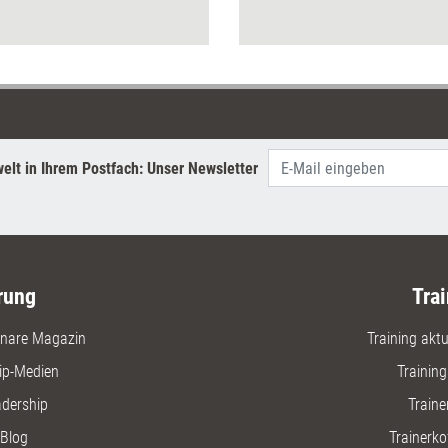
anregen, sondern können oft
viel mehr. Im letzten Teil der
Serie stellt Caroline Winning
zwei solcher Spiele vor.
elt in Ihrem Postfach: Unser Newsletter
rung
Trai
nare Magazin
Training aktue
ip-Medien
Trainin
adership
Traine
Blog
Trainerko