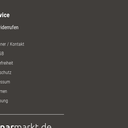
vice
iderrufen
ner / Kontakt
GB
freiheit
schutz
essum
men
bung