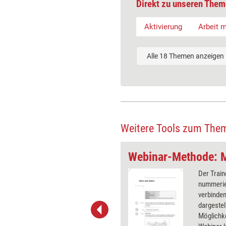
Direkt zu unseren Them
Aktivierung
Arbeit m
Alle 18 Themen anzeigen
Weitere Tools zum The
ielscheibe
Webinar-Methode: M
r gibt eine Zielscheibe vor, die in
Der Train
unterteilt ist, die mit
nummerier
denen Webinar-Aspekten
verbinde
eben sind. Auf dieser Zielscheibe
dargestel
e Teilnehmer Markierungen. Die
Möglichke