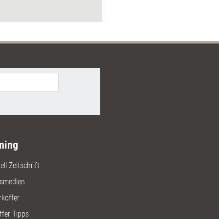
ning
ll Zeitschrift
gsmedien
rkoffer
ffer Tipps