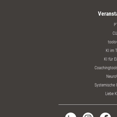
Veranst
P
CU
tools
KI im T
KI für E
Coachingtools
Neuro
Systemische I
Liebe K