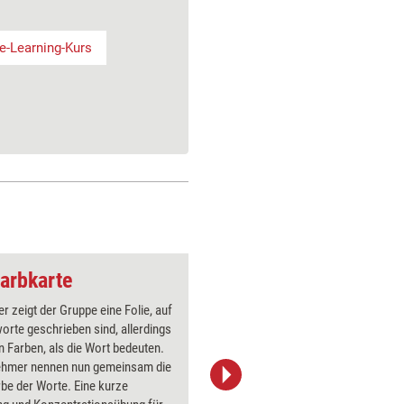
e-Learning-Kurs
arbkarte
Webinar-Methode: 
er zeigt der Gruppe eine Folie, auf
Der Traine
orte geschrieben sind, allerdings
Hühnersch
n Farben, als die Wort bedeuten.
tun. Die 
nehmer nennen nun gemeinsam die
aufgeford
rbe der Worte. Eine kurze
identifiz