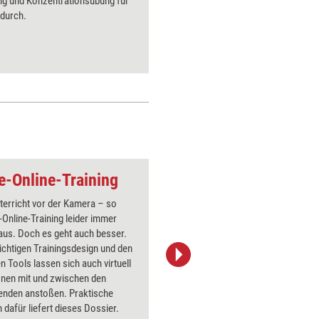
ng und Konzentrationsübung für
witzige F
durch.
Teilnehme
Rückmeld
zu geben
ve-Online-Training
Gemeinsames e-lea
terricht vor der Kamera – so
Über 1000
e-Online-Training leider immer
Flipchart
aus. Doch es geht auch besser.
PowerPoin
ichtigen Trainingsdesign und den
Bildsprac
 Tools lassen sich auch virtuell
aktuell ha
onen mit und zwischen den
Bilder.
enden anstoßen. Praktische
dafür liefert dieses Dossier.