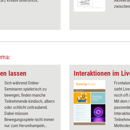
urz kreativ unterbricht.
Aktivieru
zwischen
ema:
en lassen
Interaktionen im Li
Sich während Online-
Frontalun
Seminaren spielerisch zu
sieht Liv
bewegen, finden manche
noch oft 
Teilnehmende kindisch, albern
Mit dem r
oder schlicht zeitraubend.
passenden
Dabei müssen
Interakti
Bewegungsspiele nicht immer
Teilnehm
nur zum Herumhampeln
Methoden 