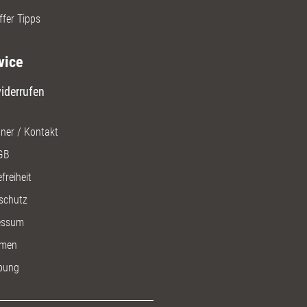
ffer Tipps
vice
iderrufen
ner / Kontakt
GB
freiheit
schutz
essum
men
bung