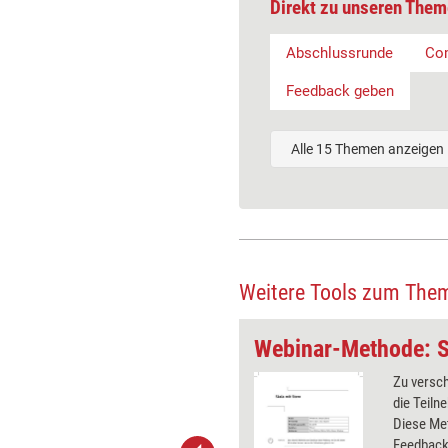
Direkt zu unseren Them
Abschlussrunde
Co
Feedback geben
Alle 15 Themen anzeigen
Weitere Tools zum The
wei Seiten
Webinar-Methode: S
ehmer füllen eine Tabelle mit zwei
Zu versc
us, in denen sie zu 'Das hat mir
die Teiln
 gut gefallen ...' und einem
Diese Met
 Feedback-Aspekt ihre kurzen
Feedback 