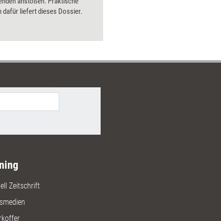
enden anstoßen. Praktische
dafür liefert dieses Dossier.
ning
ll Zeitschrift
gsmedien
rkoffer