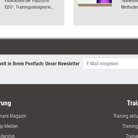
Funktionen der Plattform
Teilnehm
EDU⁷. Trainingsdesignerin
Methoden 
Anna Langheiter hat die
Software für Training aktuell
einem Praxistest unterzogen.
elt in Ihrem Postfach: Unser Newsletter
rung
Trai
nare Magazin
Training aktue
ip-Medien
Trainin
adership
Traine