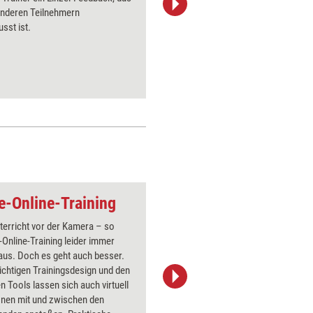
anderen Teilnehmern
weiß, was
usst ist.
Methode 
Feedback
Teilnehme
ve-Online-Training
Gemeinsames e-lea
terricht vor der Kamera – so
Über 1000
e-Online-Training leider immer
Flipchart
aus. Doch es geht auch besser.
PowerPoin
ichtigen Trainingsdesign und den
Bildsprac
 Tools lassen sich auch virtuell
aktuell ha
onen mit und zwischen den
Bilder.