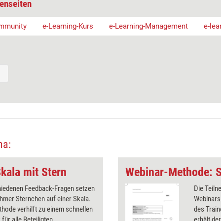
enseiten
mmunity
e-Learning-Kurs
e-Learning-Management
e-le
ma:
kala mit Stern
Webinar-Methode: 
hiedenen Feedback-Fragen setzen
Die Teil
ehmer Sternchen auf einer Skala.
Webinars 
hode verhilft zu einem schnellen
des Trai
für alle Beteiligten.
erhält de