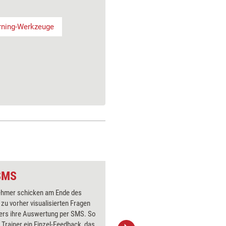
arning-Werkzeuge
SMS
Webinar-Methode: S
nehmer schicken am Ende des
Eine Folie
zu vorher visualisierten Fragen
Feedback
ners ihre Auswertung per SMS. So
Teilnehm
r Trainer ein Einzel-Feedback, das
schriftli