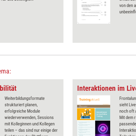
von den 
unbeeinfl
ema:
ilität
Interaktionen im Li
Weiterbildungsformate
Frontalun
strukturiert planen,
sieht Liv
erfolgreiche Module
noch oft 
wiederverwenden, Sessions
Mit dem r
mit Kolleginnen und Kollegen
passenden
teilen – das sind nur einige der
Interakti