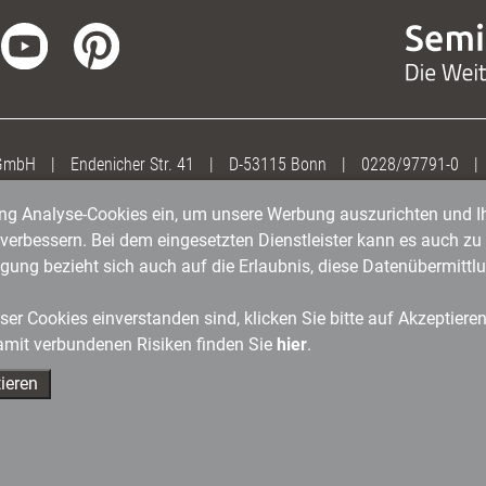
 GmbH
|
Endenicher Str. 41
|
D-53115 Bonn
|
0228/97791-0
|
gung Analyse-Cookies ein, um unsere Werbung auszurichten und Ih
erbessern. Bei dem eingesetzten Dienstleister kann es auch zu 
igung bezieht sich auch auf die Erlaubnis, diese Datenübermit
er Cookies einverstanden sind, klicken Sie bitte auf Akzeptiere
amit verbundenen Risiken finden Sie
hier
.
ieren