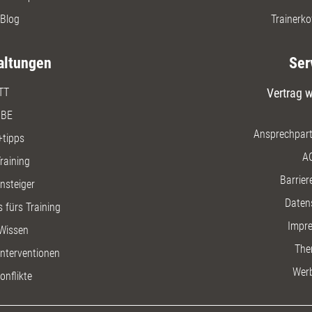
Blog
Trainerko
altungen
Ser
TT
Vertrag w
BE
Ansprechpart
+tipps
A
raining
Barriere
insteiger
Daten
 fürs Training
Impr
Wissen
The
nterventionen
Wer
onflikte