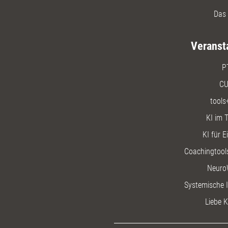
Das 
Veranst
P
CU
tools
KI im T
KI für E
Coachingtools
Neuro
Systemische I
Liebe K