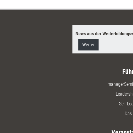
News aus der Weiterbildungsw
Weiter
Füh
managerSemi
Leadersh
Self-Le
Das 
Veranst