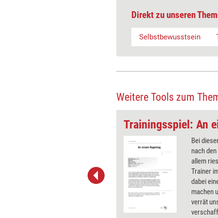
Direkt zu unseren Them
Selbstbewusstsein
Weitere Tools zum The
mmerlappen
Trainingsspiel: An 
g (es wird gejammert) hat etwas
Bei diese
reiendes und trägt auch komische
nach den 
ohl für die Zuhörer als auch für
allem rie
ernden selber. Gerade wenn
Trainer i
hig ein wenig übertreibt und sich
dabei ein
chtig zu klagen erlaubt, kippt das
machen u
nn ins höchst Amüsante um. Das
verrät un
s ein erster Schritt zur Lösung.
verschaff