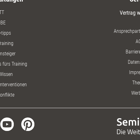
TT
Vertrag w
BE
Ansprechpart
+tipps
A
raining
Barriere
insteiger
Daten
 fürs Training
Impr
Wissen
The
nterventionen
Wer
onflikte