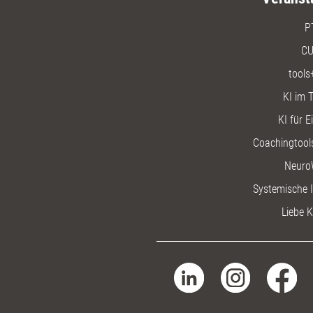
P
CU
tools
KI im T
KI für E
Coachingtools
Neuro
Systemische I
Liebe K