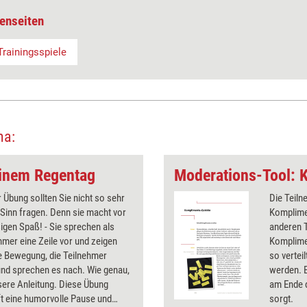
enseiten
Trainingsspiele
ma:
einem Regentag
r Übung sollten Sie nicht so sehr
Die Teiln
Sinn fragen. Denn sie macht vor
Komplimen
sigen Spaß! - Sie sprechen als
anderen 
mmer eine Zeile vor und zeigen
Komplimen
e Bewegung, die Teilnehmer
so vertei
nd sprechen es nach. Wie genau,
werden. E
sere Anleitung. Diese Übung
am Ende 
t eine humorvolle Pause und
sorgt.