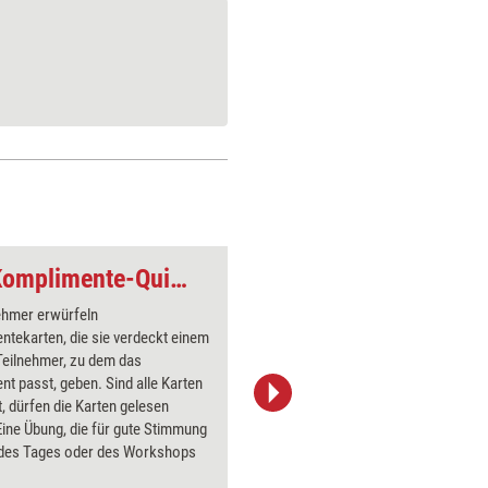
Moderations-Tool: Komplimente-Quickie
ehmer erwürfeln
Beim Bet
tekarten, die sie verdeckt einem
wertschä
Teilnehmer, zu dem das
Im Kreis 
t passt, geben. Sind alle Karten
30 Sekun
lt, dürfen die Karten gelesen
dabei be
ine Übung, die für gute Stimmung
Anschluss
des Tages oder des Workshops
den Kopf 