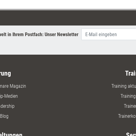
elt in Ihrem Postfach: Unser Newsletter
rung
Trai
nare Magazin
Training aktue
ip-Medien
Trainin
adership
Traine
Blog
Trainerko
altungen
Ser