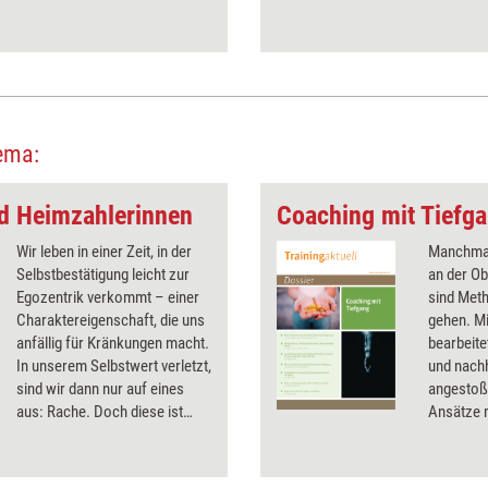
t ein bisschen die Seele.
ema:
d Heimzahlerinnen
Coaching mit Tiefg
Wir leben in einer Zeit, in der
Manchmal 
Selbstbestätigung leicht zur
an der O
Egozentrik verkommt – einer
sind Meth
Charaktereigenschaft, die uns
gehen. Mi
anfällig für Kränkungen macht.
bearbeite
In unserem Selbstwert verletzt,
und nach
sind wir dann nur auf eines
angestoß
aus: Rache. Doch diese ist
Ansätze m
meistens weit weniger süß als
Coaching
erwartet.