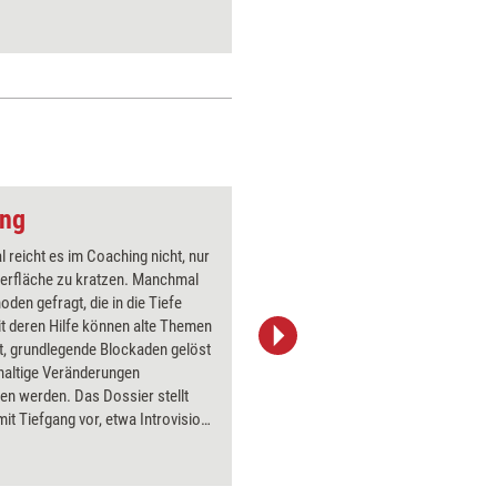
ang
Geldgier
reicht es im Coaching nicht, nur
Über 1000
berfläche zu kratzen. Manchmal
Flipchart
oden gefragt, die in die Tiefe
PowerPoin
t deren Hilfe können alte Themen
Bildsprac
t, grundlegende Blockaden gelöst
aktuell ha
haltige Veränderungen
Bilder.
en werden. Das Dossier stellt
it Tiefgang vor, etwa Introvision-
, Hypnose und Amplifizieren.