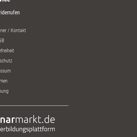
iderrufen
ner / Kontakt
GB
freiheit
schutz
essum
men
bung