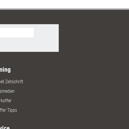
ning
ll Zeitschrift
gsmedien
rkoffer
ffer Tipps
vice